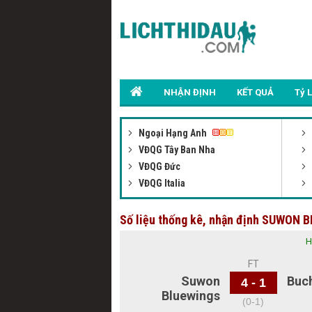
NHẬN ĐỊNH
KẾT QUẢ
Tỷ 
Ngoại Hạng Anh
VĐQG Tây Ban Nha
VĐQG Đức
VĐQG Italia
Số liệu thống kê, nhận định SUWON
H
FT
Suwon
Buc
4 - 1
Bluewings
(0-1)