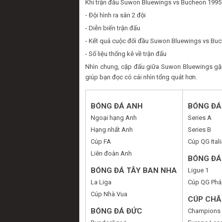
Khi trận đấu Suwon Bluewings vs Bucheon 1995 d
- Đội hình ra sân 2 đội
- Diễn biến trận đấu
- Kết quả cuộc đối đầu Suwon Bluewings vs Bu
- Số liệu thống kê về trận đấu
Nhìn chung, cặp đấu giữa Suwon Bluewings gặp
giúp bạn đọc có cái nhìn tổng quát hơn.
BÓNG ĐÁ ANH
BÓNG ĐÁ 
Ngoại hạng Anh
Series A
Hạng nhất Anh
Series B
Cúp FA
Cúp QG Itali
Liên đoàn Anh
BÓNG ĐÁ
BÓNG ĐÁ TÂY BAN NHA
Ligue 1
La Liga
Cúp QG Phá
Cúp Nhà Vua
CÚP CHÂ
BÓNG ĐÁ ĐỨC
Champions