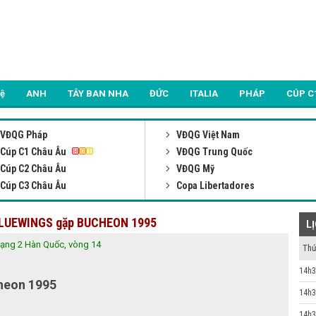
Lệ
ANH
TÂY BAN NHA
ĐỨC
ITALIA
PHÁP
CÚP C
VĐQG Pháp
VĐQG Việt Nam
Cúp C1 Châu Âu
VĐQG Trung Quốc
Cúp C2 Châu Âu
VĐQG Mỹ
Cúp C3 Châu Âu
Copa Libertadores
 BLUEWINGS gặp BUCHEON 1995
L
ạng 2 Hàn Quốc, vòng 14
Thứ
14h3
heon 1995
14h3
14h3