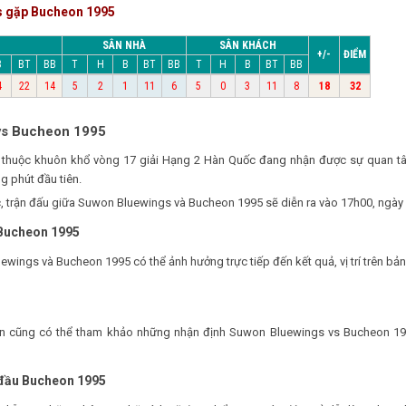
s gặp Bucheon 1995
SÂN NHÀ
SÂN KHÁCH
+/-
ĐIỂM
B
BT
BB
T
H
B
BT
BB
T
H
B
BT
BB
4
22
14
5
2
1
11
6
5
0
3
11
8
18
32
vs Bucheon 1995
 thuộc khuôn khổ vòng 17 giải Hạng 2 Hàn Quốc đang nhận được sự quan t
g phút đầu tiên.
, trận đấu giữa Suwon Bluewings và Bucheon 1995 sẽ diễn ra vào 17h00, ngày
 Bucheon 1995
uewings và Bucheon 1995 có thể ảnh hưởng trực tiếp đến kết quả, vị trí trên b
 bạn cũng có thể tham khảo những nhận định Suwon Bluewings vs Bucheon 1
 đầu Bucheon 1995