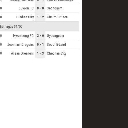
Suwon FC
0 - 0
Seongnam
0
Gimhae City
1 - 2
GimPo Citizen
0
hật, ngày 31/05
Hwaseong FC
2 - 0
Gyeongnam
0
Jeonnam Dragons
0 - 1
Seoul E-Land
0
Ansan Greeners
1 - 3
Cheonan City
0