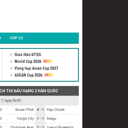
1
CÚP C2
Giao Hữu ĐTQG
World Cup 2026
Vòng loại Asian Cup 2027
ASEAN Cup 2026
ỊCH THI ĐẤU HẠNG 2 HÀN QUỐC
 7, ngày 30/05
Busan I'Park
4 - 1
Paju Citizen
0
Yongin City
1 - 1
Daegu
0
Chungnam Asan
2 - 1
Suwon Bluewings
0