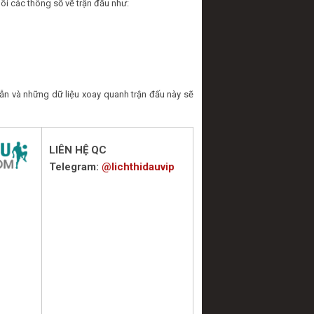
õi các thông số về trận đấu như:
n và những dữ liệu xoay quanh trận đấu này sẽ
LIÊN HỆ QC
Telegram:
@lichthidauvip