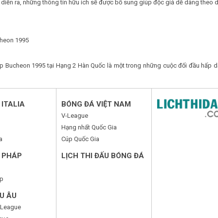
iễn ra, những thông tin hữu ích sẽ được bổ sung giúp độc giả dễ dàng theo d
cheon 1995
 Bucheon 1995 tại Hạng 2 Hàn Quốc là một trong những cuộc đối đầu hấp dẫ
ITALIA
BÓNG ĐÁ VIỆT NAM
V-League
Hạng nhất Quốc Gia
a
Cúp Quốc Gia
 PHÁP
LỊCH THI ĐẤU BÓNG ĐÁ
p
U ÂU
 League