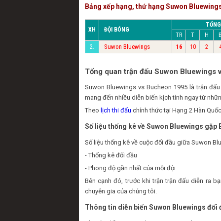
Bảng xếp hạng, thứ hạng Suwon Bluewing
TỔNG
XH
ĐỘI BÓNG
TR
T
H
Suwon Bluewings
2.
16
10
2
Tổng quan trận đấu Suwon Bluewings 
Suwon Bluewings vs Bucheon 1995 là trận đấu
mang đến nhiều diễn biến kịch tính ngay từ nhữn
Theo
lịch thi đấu
chính thức tại Hạng 2 Hàn Quốc
Số liệu thống kê về Suwon Bluewings gặp
Số liệu thống kê về cuộc đối đầu giữa Suwon Bl
- Thống kê đối đầu
- Phong độ gần nhất của mỗi đội
Bên cạnh đó, trước khi trận trận đấu diễn ra
chuyên gia của chúng tôi.
Thông tin diễn biến Suwon Bluewings đối