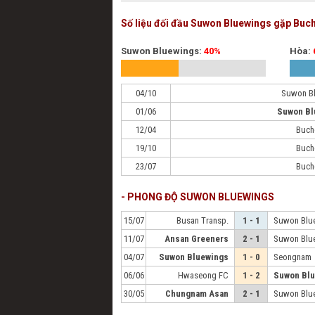
Số liệu đối đầu Suwon Bluewings gặp Buc
Suwon Bluewings:
40%
Hòa:
04/10
Suwon B
01/06
Suwon Bl
12/04
Buch
19/10
Buch
23/07
Buch
- PHONG ĐỘ SUWON BLUEWINGS
15/07
Busan Transp.
1 - 1
Suwon Blu
11/07
Ansan Greeners
2 - 1
Suwon Blu
04/07
Suwon Bluewings
1 - 0
Seongnam
06/06
Hwaseong FC
1 - 2
Suwon Bl
30/05
Chungnam Asan
2 - 1
Suwon Blu