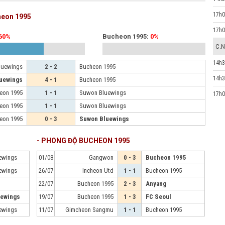
17h0
heon 1995
17h0
60%
Bucheon 1995:
0%
C.N
14h3
luewings
2 - 2
Bucheon 1995
14h3
uewings
4 - 1
Bucheon 1995
eon 1995
1 - 1
Suwon Bluewings
17h0
eon 1995
1 - 1
Suwon Bluewings
eon 1995
0 - 3
Suwon Bluewings
- PHONG ĐỘ BUCHEON 1995
ewings
01/08
Gangwon
0 - 3
Bucheon 1995
ewings
26/07
Incheon Utd
1 - 1
Bucheon 1995
22/07
Bucheon 1995
2 - 3
Anyang
uewings
19/07
Bucheon 1995
1 - 3
FC Seoul
ewings
11/07
Gimcheon Sangmu
1 - 1
Bucheon 1995