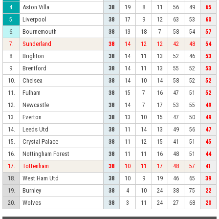
Aston Villa
4.
38
19
8
11
56
49
65
Liverpool
5.
38
17
9
12
63
53
60
Bournemouth
6.
38
13
18
7
58
54
57
Sunderland
7.
38
14
12
12
42
48
54
Brighton
8.
38
14
11
13
52
46
53
Brentford
9.
38
14
11
13
55
52
53
Chelsea
10.
38
14
10
14
58
52
52
Fulham
11.
38
15
7
16
47
51
52
Newcastle
12.
38
14
7
17
53
55
49
Everton
13.
38
13
10
15
47
50
49
Leeds Utd
14.
38
11
14
13
49
56
47
Crystal Palace
15.
38
11
12
15
41
51
45
Nottingham Forest
16.
38
11
11
16
48
51
44
Tottenham
17.
38
10
11
17
48
57
41
West Ham Utd
18.
38
10
9
19
46
65
39
Burnley
19.
38
4
10
24
38
75
22
Wolves
20.
38
3
11
24
27
68
20