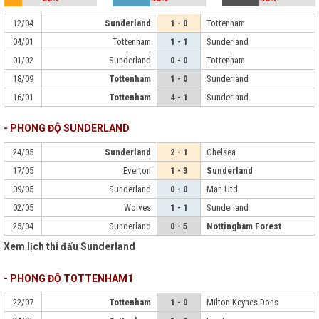
12/04
Sunderland
1 - 0
Tottenham
04/01
Tottenham
1 - 1
Sunderland
01/02
Sunderland
0 - 0
Tottenham
18/09
Tottenham
1 - 0
Sunderland
16/01
Tottenham
4 - 1
Sunderland
- PHONG ĐỘ SUNDERLAND
24/05
Sunderland
2 - 1
Chelsea
17/05
Everton
1 - 3
Sunderland
09/05
Sunderland
0 - 0
Man Utd
02/05
Wolves
1 - 1
Sunderland
25/04
Sunderland
0 - 5
Nottingham Forest
Xem lịch thi đấu Sunderland
- PHONG ĐỘ TOTTENHAM1
22/07
Tottenham
1 - 0
Milton Keynes Dons