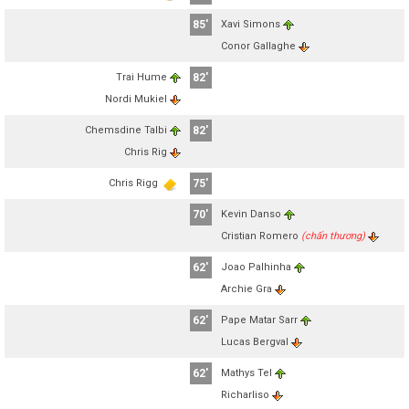
85'
Xavi Simons
Conor Gallaghe
Trai Hume
82'
Nordi Mukiel
Chemsdine Talbi
82'
Chris Rig
Chris Rigg
75'
70'
Kevin Danso
Cristian Romero
(chấn thương)
62'
Joao Palhinha
Archie Gra
62'
Pape Matar Sarr
Lucas Bergval
62'
Mathys Tel
Richarliso