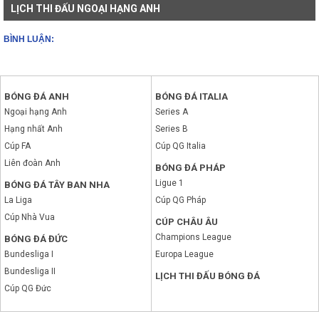
LỊCH THI ĐẤU NGOẠI HẠNG ANH
BÌNH LUẬN:
BÓNG ĐÁ ANH
BÓNG ĐÁ ITALIA
Ngoại hạng Anh
Series A
Hạng nhất Anh
Series B
Cúp FA
Cúp QG Italia
Liên đoàn Anh
BÓNG ĐÁ PHÁP
Ligue 1
BÓNG ĐÁ TÂY BAN NHA
La Liga
Cúp QG Pháp
Cúp Nhà Vua
CÚP CHÂU ÂU
Champions League
BÓNG ĐÁ ĐỨC
Bundesliga I
Europa League
Bundesliga II
LỊCH THI ĐẤU BÓNG ĐÁ
Cúp QG Đức