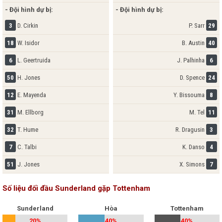
- Đội hình dự bị:
- Đội hình dự bị:
3
D. Cirkin
P. Sarr
29
18
W. Isidor
B. Austin
40
6
L. Geertruida
J. Palhinha
6
50
H. Jones
D. Spence
24
12
E. Mayenda
Y. Bissouma
8
31
M. Ellborg
M. Tel
11
32
T. Hume
R. Dragusin
3
7
C. Talbi
K. Danso
4
51
J. Jones
X. Simons
7
Số liệu đối đầu Sunderland gặp Tottenham
Sunderland
Hòa
Tottenham
20%
40%
40%