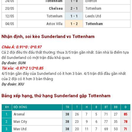
24/05
Tottenham
1 - 0
Everton
20/05
Chelsea
2 - 1
Tottenham
12/05
Tottenham
1 - 1
Leeds Utd
04/05
Aston Villa
1 - 2
Tottenham
Nhận định, soi kèo Sunderland vs Tottenham
Châu Á: 0.91*0 : 0*0.97
Cả 2 đội đều thi đấu thất thường: thua 3/5 trận gần nhất. Sân nhà là điểm tựa
để Sunderland có một trận đấu khả quan.
Dự đoán: SUN
Tài xỉu: -0.97*2 1/2*0.85
4/5 trận gần đây của Sunderland có ít hơn 3 bàn. 4/5 trận đối đầu gần nhất
của 2 đội có ít hơn 3 bàn thắng
Dự đoán: XIU
Bảng xếp hạng, thứ hạng Sunderland gặp Tottenham
XH
ĐỘI BÓNG
TR
T
H
B
BT
BB
Đ
Arsenal
1.
38
26
7
5
71
27
85
Man City
2.
38
23
9
6
77
35
78
Man Utd
3.
38
20
11
7
69
50
71