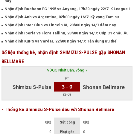
nay
Nhận định Bucheon FC 1995 vs Anyang, 17h30 ngày 22/7: K League 1
Nhận định Anh vs Argentina, 02h00 ngày 16/7: Kỳ vọng Tam sư
Nhận định Inter Club vs Lincoln RI, 23h00 ngày 14/7 đêm nay
Nhận định Iberia vs Flora Tallinn, 23h00 ngày 14/7: Cúp C1 châu Âu
Nhận định KuPS vs Vardar, 22h00 ngày 14/7: Tận dụng ưu thế
Số liệu thống kê, nhận định SHIMIZU S-PULSE gặp SHONAN
BELLMARE
VĐQG Nhật Bản, vòng 7
FT
3 - 0
Shimizu S-Pulse
Shonan Bellmare
(2-0)
- Thống kê Shimizu S-Pulse đấu với Shonan Bellmare
0(0)
Sút bóng
0(0)
0
Phạt góc
0