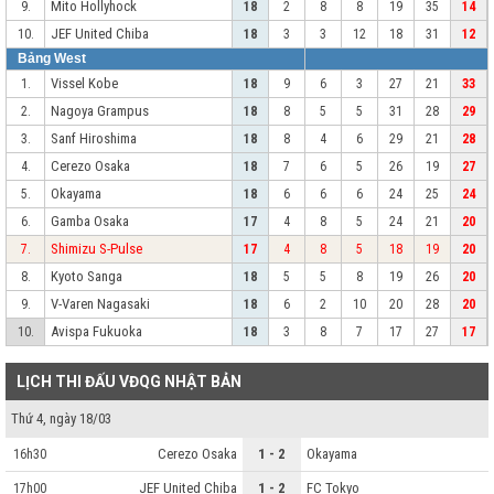
Mito Hollyhock
9.
18
2
8
8
19
35
14
JEF United Chiba
10.
18
3
3
12
18
31
12
Bảng West
Vissel Kobe
1.
18
9
6
3
27
21
33
Nagoya Grampus
2.
18
8
5
5
31
28
29
Sanf Hiroshima
3.
18
8
4
6
29
21
28
Cerezo Osaka
4.
18
7
6
5
26
19
27
Okayama
5.
18
6
6
6
24
25
24
Gamba Osaka
6.
17
4
8
5
24
21
20
Shimizu S-Pulse
7.
17
4
8
5
18
19
20
Kyoto Sanga
8.
18
5
5
8
19
26
20
V-Varen Nagasaki
9.
18
6
2
10
20
28
20
Avispa Fukuoka
10.
18
3
8
7
17
27
17
LỊCH THI ĐẤU VĐQG NHẬT BẢN
Thứ 4, ngày 18/03
Cerezo Osaka
1 - 2
Okayama
16h30
JEF United Chiba
1 - 2
FC Tokyo
17h00