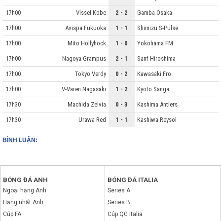
Vissel Kobe
2 - 2
Gamba Osaka
17h00
Avispa Fukuoka
1 - 1
Shimizu S-Pulse
17h00
Mito Hollyhock
1 - 0
Yokohama FM
17h00
Nagoya Grampus
2 - 1
Sanf Hiroshima
17h00
Tokyo Verdy
0 - 2
Kawasaki Fro.
17h00
V-Varen Nagasaki
1 - 2
Kyoto Sanga
17h00
Machida Zelvia
0 - 3
Kashima Antlers
17h30
Urawa Red
1 - 1
Kashiwa Reysol
17h30
BÌNH LUẬN:
BÓNG ĐÁ ANH
BÓNG ĐÁ ITALIA
Ngoại hạng Anh
Series A
Hạng nhất Anh
Series B
Cúp FA
Cúp QG Italia