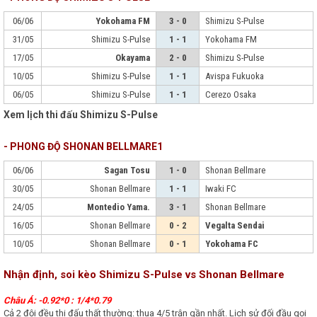
06/06
Yokohama FM
3 - 0
Shimizu S-Pulse
31/05
Shimizu S-Pulse
1 - 1
Yokohama FM
17/05
Okayama
2 - 0
Shimizu S-Pulse
10/05
Shimizu S-Pulse
1 - 1
Avispa Fukuoka
06/05
Shimizu S-Pulse
1 - 1
Cerezo Osaka
Xem lịch thi đấu Shimizu S-Pulse
- PHONG ĐỘ SHONAN BELLMARE1
06/06
Sagan Tosu
1 - 0
Shonan Bellmare
30/05
Shonan Bellmare
1 - 1
Iwaki FC
24/05
Montedio Yama.
3 - 1
Shonan Bellmare
16/05
Shonan Bellmare
0 - 2
Vegalta Sendai
10/05
Shonan Bellmare
0 - 1
Yokohama FC
Nhận định, soi kèo Shimizu S-Pulse vs Shonan Bellmare
Châu Á: -0.92*0 : 1/4*0.79
Cả 2 đội đều thi đấu thất thường: thua 4/5 trận gần nhất. Lịch sử đối đầu gọi