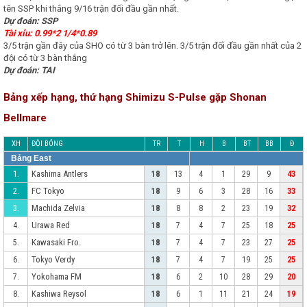
tên SSP khi thắng 9/16 trận đối đầu gần nhất.
Dự đoán: SSP
Tài xỉu: 0.99*2 1/4*0.89
3/5 trận gần đây của SHO có từ 3 bàn trở lên. 3/5 trận đối đầu gần nhất của 2
đội có từ 3 bàn thắng
Dự đoán: TAI
Bảng xếp hạng, thứ hạng Shimizu S-Pulse gặp Shonan
Bellmare
XH
ĐỘI BÓNG
TR
T
H
B
BT
BB
Đ
Bảng East
Kashima Antlers
1.
18
13
4
1
29
9
43
FC Tokyo
2.
18
9
6
3
28
16
33
Machida Zelvia
3.
18
8
8
2
23
19
32
Urawa Red
4.
18
7
4
7
25
18
25
Kawasaki Fro.
5.
18
7
4
7
23
27
25
Tokyo Verdy
6.
18
7
4
7
19
25
25
Yokohama FM
7.
18
6
2
10
28
29
20
Kashiwa Reysol
8.
18
6
1
11
21
24
19