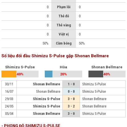
0
Phạm lỗi
0
0
Thẻ đỏ
0
0
Thẻ vàng
0
0
Việt vị
0
50%
Cầm bóng
50%
Số liệu đối đầu Shimizu S-Pulse gặp Shonan Bellmare
Shimizu S-Pulse
Hòa
Shonan Bellmare
40%
20%
40%
30/11
Shonan Bellmare
1 - 0
Shimizu S-Pulse
16/07
Shonan Bellmare
0 - 0
Shimizu S-Pulse
29/03
Shimizu S-Pulse
3 - 0
Shonan Bellmare
24/05
Shimizu S-Pulse
3 - 2
Shonan Bellmare
05/04
Shonan Bellmare
3 - 0
Shimizu S-Pulse
- PHONG ĐỘ SHIMIZU S-PULSE