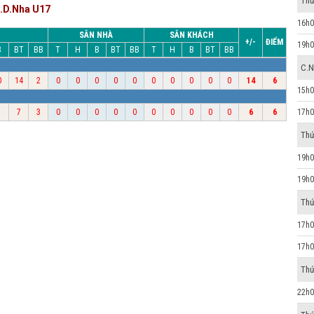
Thứ
B.D.Nha U17
16h0
SÂN NHÀ
SÂN KHÁCH
+/-
ĐIỂM
19h0
B
BT
BB
T
H
B
BT
BB
T
H
B
BT
BB
C.N
0
14
2
0
0
0
0
0
0
0
0
0
0
14
6
15h0
17h0
1
7
3
0
0
0
0
0
0
0
0
0
0
6
6
Thứ
19h0
19h0
Thứ
17h0
17h0
Thứ
22h0