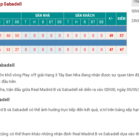
Thứ
ặp Sabadell
02h0
SÂN NHÀ
SÂN KHÁCH
+/-
ĐIỂM
23h3
B
BT
BB
T
H
B
BT
BB
T
H
B
BT
BB
1
60
50
0
0
0
0
0
0
0
0
0
0
49
57
6
53
27
0
0
0
0
0
0
0
0
0
0
47
67
abadell
huôn khổ vòng Play off giải Hạng 3 Tây Ban Nha đang nhận được sự quan tâm 
 đầu tiên.
ha, trận đấu giữa Real Madrid B và Sabadell sẽ diễn ra vào 02h00, ngày 30/05/
adell
d B và Sabadell có thể ảnh hưởng trực tiếp đến kết quả, vị trí trên bảng xếp h
ạn cũng có thể tham khảo những nhận định Real Madrid B vs Sabadell dựa vào t