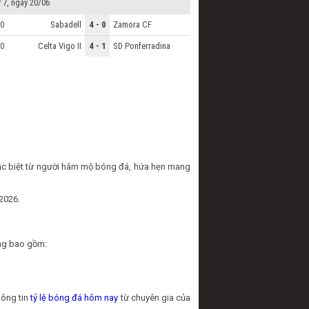
 7, ngày 20/06
Sabadell
4 - 0
Zamora CF
0
Celta Vigo II
4 - 1
SD Ponferradina
0
đặc biệt từ người hâm mộ bóng đá, hứa hẹn mang
2026.
ạng bao gồm:
hông tin
tỷ lệ bóng đá hôm nay
từ chuyên gia của