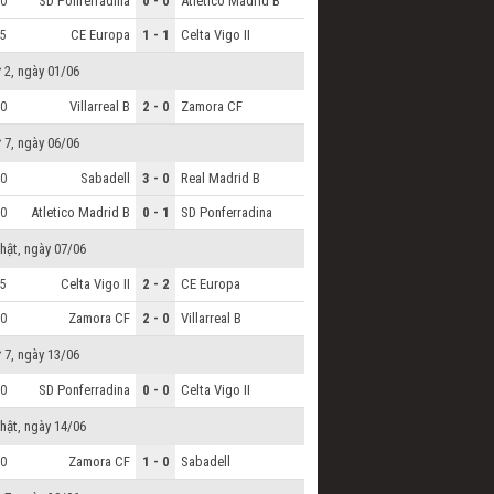
SD Ponferradina
0 - 0
Atletico Madrid B
0
CE Europa
1 - 1
Celta Vigo II
5
 2, ngày 01/06
Villarreal B
2 - 0
Zamora CF
0
 7, ngày 06/06
Sabadell
3 - 0
Real Madrid B
0
Atletico Madrid B
0 - 1
SD Ponferradina
0
hật, ngày 07/06
Celta Vigo II
2 - 2
CE Europa
5
Zamora CF
2 - 0
Villarreal B
0
 7, ngày 13/06
SD Ponferradina
0 - 0
Celta Vigo II
0
hật, ngày 14/06
Zamora CF
1 - 0
Sabadell
0