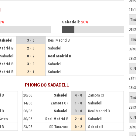
02h0
l
21h1
Thứ
0%
Sabadell:
20%
01h3
Thứ
Sabadell
3 - 0
Real Madrid B
Madrid B
2 - 0
Sabadell
02h0
Sabadell
0 - 2
Real Madrid B
23h3
Madrid B
3 - 0
Sabadell
C.N
Madrid B
2 - 1
Sabadell
21h1
- PHONG ĐỘ SABADELL
23h3
d B
20/06
Sabadell
4 - 0
Zamora CF
Thứ
14/06
Zamora CF
1 - 0
Sabadell
23h3
d B
06/06
Sabadell
3 - 0
Real Madrid B
C.N
Getxo
30/05
Real Madrid B
2 - 0
Sabadell
d B
23/05
SD Tarazona
0 - 2
Sabadell
02h0