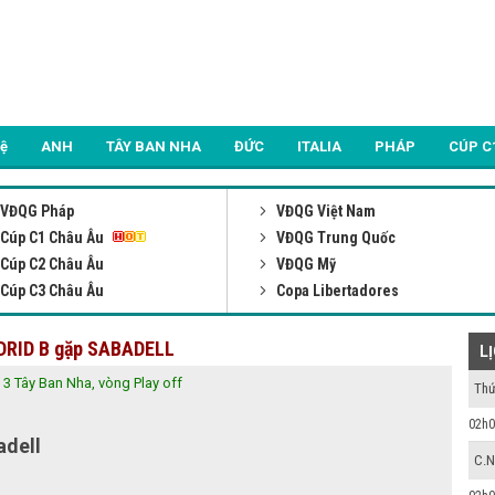
Lệ
ANH
TÂY BAN NHA
ĐỨC
ITALIA
PHÁP
CÚP C
VĐQG Pháp
VĐQG Việt Nam
Cúp C1 Châu Âu
VĐQG Trung Quốc
Cúp C2 Châu Âu
VĐQG Mỹ
Cúp C3 Châu Âu
Copa Libertadores
ADRID B gặp SABADELL
L
3 Tây Ban Nha, vòng Play off
Thứ
02h0
adell
C.N