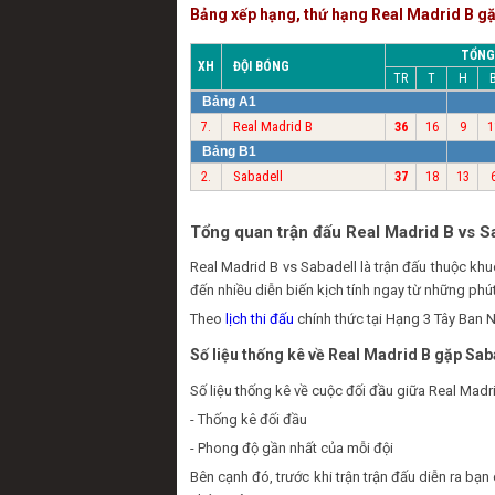
Bảng xếp hạng, thứ hạng Real Madrid B g
TỔNG
XH
ĐỘI BÓNG
TR
T
H
Bảng A1
Real Madrid B
7.
36
16
9
1
Bảng B1
Sabadell
2.
37
18
13
Tổng quan trận đấu Real Madrid B vs S
Real Madrid B vs Sabadell là trận đấu thuộc k
đến nhiều diễn biến kịch tính ngay từ những phút
Theo
lịch thi đấu
chính thức tại Hạng 3 Tây Ban N
Số liệu thống kê về Real Madrid B gặp Sab
Số liệu thống kê về cuộc đối đầu giữa Real Madri
- Thống kê đối đầu
- Phong độ gần nhất của mỗi đội
Bên cạnh đó, trước khi trận trận đấu diễn ra b