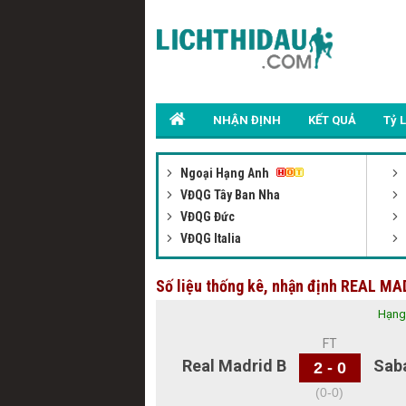
NHẬN ĐỊNH
KẾT QUẢ
Tỷ 
Ngoại Hạng Anh
VĐQG Tây Ban Nha
VĐQG Đức
VĐQG Italia
Số liệu thống kê, nhận định REAL M
Hạng 
FT
Real Madrid B
Sab
2 - 0
(0-0)