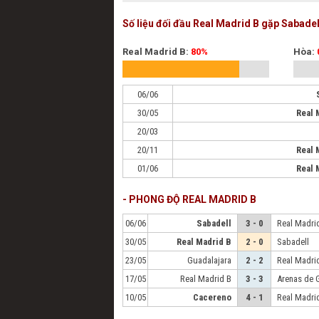
Số liệu đối đầu Real Madrid B gặp Sabadel
Real Madrid B:
80%
Hòa:
06/06
30/05
Real 
20/03
20/11
Real 
01/06
Real 
- PHONG ĐỘ REAL MADRID B
06/06
Sabadell
3 - 0
Real Madri
30/05
Real Madrid B
2 - 0
Sabadell
23/05
Guadalajara
2 - 2
Real Madri
17/05
Real Madrid B
3 - 3
Arenas de 
10/05
Cacereno
4 - 1
Real Madri