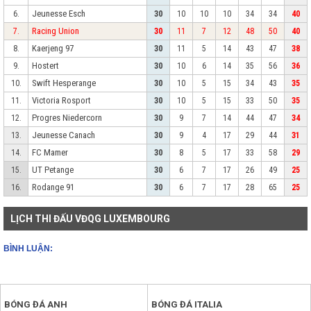
Jeunesse Esch
6.
30
10
10
10
34
34
40
Racing Union
7.
30
11
7
12
48
50
40
Kaerjeng 97
8.
30
11
5
14
43
47
38
Hostert
9.
30
10
6
14
35
56
36
Swift Hesperange
10.
30
10
5
15
34
43
35
Victoria Rosport
11.
30
10
5
15
33
50
35
Progres Niedercorn
12.
30
9
7
14
44
47
34
Jeunesse Canach
13.
30
9
4
17
29
44
31
FC Mamer
14.
30
8
5
17
33
58
29
UT Petange
15.
30
6
7
17
26
49
25
Rodange 91
16.
30
6
7
17
28
65
25
LỊCH THI ĐẤU VĐQG LUXEMBOURG
BÌNH LUẬN:
BÓNG ĐÁ ANH
BÓNG ĐÁ ITALIA