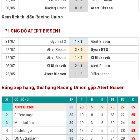
03/05
Racing Union
0 - 5
Atert Bissen
Xem lịch thi đấu Racing Union
- PHONG ĐỘ ATERT BISSEN1
31/07
Gyori ETO
1 - 1
Atert Bissen
22/07
Atert Bissen
2 - 6
Gyori ETO
16/07
Atert Bissen
1 - 2
KI Klaksvik
08/07
KI Klaksvik
2 - 1
Atert Bissen
23/05
Atert Bissen
1 - 0
Differdange
Bảng xếp hạng, thứ hạng Racing Union gặp Atert Bissen
XH
ĐỘI BÓNG
TR
T
H
B
BT
BB
Đ
Atert Bissen
1.
30
20
5
5
70
27
65
Differdange
2.
30
19
8
3
63
22
65
Mondorf-les.
3.
30
19
3
8
50
24
60
Dudelange
4.
30
17
7
6
59
38
58
UNA Strassen
5.
30
16
7
7
54
29
55