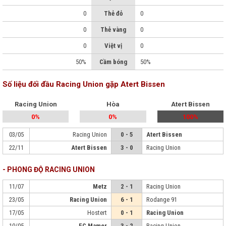
0
Thẻ đỏ
0
0
Thẻ vàng
0
0
Việt vị
0
50%
Cầm bóng
50%
Số liệu đối đầu Racing Union gặp Atert Bissen
Racing Union
Hòa
Atert Bissen
0%
0%
100%
03/05
Racing Union
0 - 5
Atert Bissen
22/11
Atert Bissen
3 - 0
Racing Union
- PHONG ĐỘ RACING UNION
11/07
Metz
2 - 1
Racing Union
23/05
Racing Union
6 - 1
Rodange 91
17/05
Hostert
0 - 1
Racing Union
10/05
FC Mamer
3 - 2
Racing Union