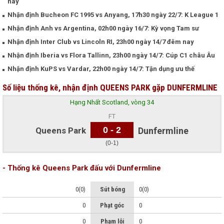
nay
Nhận định Bucheon FC 1995 vs Anyang, 17h30 ngày 22/7: K League 1
Nhận định Anh vs Argentina, 02h00 ngày 16/7: Kỳ vọng Tam sư
Nhận định Inter Club vs Lincoln RI, 23h00 ngày 14/7 đêm nay
Nhận định Iberia vs Flora Tallinn, 23h00 ngày 14/7: Cúp C1 châu Âu
Nhận định KuPS vs Vardar, 22h00 ngày 14/7: Tận dụng ưu thế
Số liệu thống kê, nhận định QUEENS PARK gặp DUNFERMLINE
Hạng Nhất Scotland, vòng 34
FT
0 - 2
Queens Park
Dunfermline
(0-1)
- Thống kê Queens Park đấu với Dunfermline
0(0)
Sút bóng
0(0)
0
Phạt góc
0
0
Phạm lỗi
0