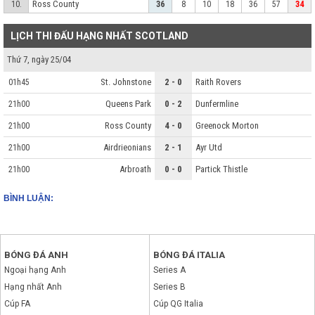
Ross County
10.
36
8
10
18
36
57
34
LỊCH THI ĐẤU HẠNG NHẤT SCOTLAND
Thứ 7, ngày 25/04
St. Johnstone
2 - 0
Raith Rovers
01h45
Queens Park
0 - 2
Dunfermline
21h00
Ross County
4 - 0
Greenock Morton
21h00
Airdrieonians
2 - 1
Ayr Utd
21h00
Arbroath
0 - 0
Partick Thistle
21h00
BÌNH LUẬN:
BÓNG ĐÁ ANH
BÓNG ĐÁ ITALIA
Ngoại hạng Anh
Series A
Hạng nhất Anh
Series B
Cúp FA
Cúp QG Italia