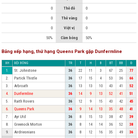
0
Thẻ đỏ
0
0
Thẻ vàng
0
0
Việt vị
0
50%
Cầm bóng
50%
Bảng xếp hạng, thứ hạng Queens Park gặp Dunfermline
XH
ĐỘI BÓNG
TR
T
H
B
BT
BB
Đ
St. Johnstone
1.
36
22
11
3
67
25
77
Partick Thistle
2.
36
17
15
4
53
36
66
Arbroath
3.
36
13
13
10
43
41
52
Dunfermline
4.
36
14
9
13
52
41
51
Raith Rovers
5.
36
12
9
15
43
42
45
Queens Park
6.
36
9
14
13
35
48
41
Ayr Utd
7.
36
8
15
13
38
47
39
Greenock Morton
8.
36
8
14
14
36
52
38
Airdrieonians
9.
36
8
12
16
35
49
36