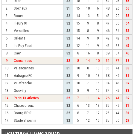
Dijon
1.
32
18
11
3
52
25
65
Sochaux
2.
31
15
10
6
48
26
55
Rouen
3.
32
14
13
5
43
29
55
Fleury 91
4.
32
15
9
8
47
30
54
Versailles
5.
32
15
8
9
46
34
53
Orleans
6.
32
14
9
9
42
42
51
Le Puy Foot
7.
32
12
11
9
45
38
47
Caen
8.
32
8
16
8
39
34
40
Concarneau
9.
32
8
14
10
32
37
38
Valenciennes
10.
31
10
8
13
35
41
38
Aubagne FC
11.
32
9
10
13
38
46
37
Villefranche
12.
32
10
7
15
34
45
37
Quevilly
13.
32
8
9
15
34
45
33
Paris 13 Atletico
14.
32
7
11
14
26
41
32
Chateauroux
15.
32
6
13
13
35
49
31
Bourg BP 01
16.
32
8
7
17
25
44
31
Stade Briochin
17.
32
5
12
15
35
50
27
LỊCH THI ĐẤU HẠNG 3 PHÁP