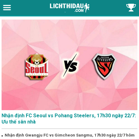
Nhận định FC Seoul vs Pohang Steelers, 17h30 ngày 22/7:
Ưu thế sân nhà
Nhận định Gwangju FC vs Gimcheon Sangmu, 17h30 ngày 22/7 hôm