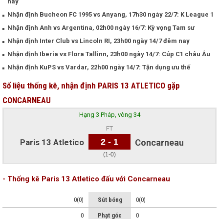
nay
Nhận định Bucheon FC 1995 vs Anyang, 17h30 ngày 22/7: K League 1
Nhận định Anh vs Argentina, 02h00 ngày 16/7: Kỳ vọng Tam sư
Nhận định Inter Club vs Lincoln RI, 23h00 ngày 14/7 đêm nay
Nhận định Iberia vs Flora Tallinn, 23h00 ngày 14/7: Cúp C1 châu Âu
Nhận định KuPS vs Vardar, 22h00 ngày 14/7: Tận dụng ưu thế
Số liệu thống kê, nhận định PARIS 13 ATLETICO gặp
CONCARNEAU
Hạng 3 Pháp, vòng 34
FT
2 - 1
Paris 13 Atletico
Concarneau
(1-0)
- Thống kê Paris 13 Atletico đấu với Concarneau
0(0)
Sút bóng
0(0)
0
Phạt góc
0