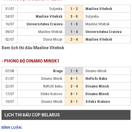
31/07
Sutjeska
1 - 2
Maxline Vitebsk
24/07
Maxline Vitebsk
3 - 0
Sutjeska
16/07
Universitatea Craiova
1 - 0
Maxline Vitebsk
09/07
Maxline Vitebsk
1 - 4
Universitatea Craiova
02/07
Slavia Mozyr
2 - 4
Maxline Vitebsk
Xem lịch thi đấu Maxline Vitebsk
- PHONG ĐỘ DINAMO MINSK1
07/08
Braga
1 - 0
Dinamo Minsk
31/07
Dinamo Minsk
0 - 1
Neftchi Baku
22/07
Neftchi Baku
2 - 4
Dinamo Minsk
17/07
Sileks Kratovo
0 - 1
Dinamo Minsk
10/07
Dinamo Minsk
0 - 1
Sileks Kratovo
LỊCH THI ĐẤU CÚP BELARUS
BÌNH LUẬN: