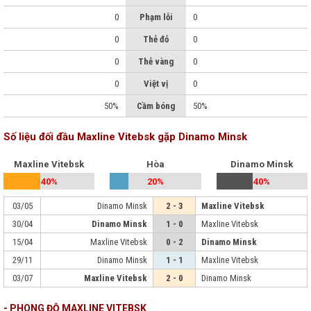
0
Phạm lỗi
0
0
Thẻ đỏ
0
0
Thẻ vàng
0
0
Việt vị
0
50%
Cầm bóng
50%
Số liệu đối đầu Maxline Vitebsk gặp Dinamo Minsk
Maxline Vitebsk
Hòa
Dinamo Minsk
40%
20%
40%
03/05
Dinamo Minsk
2 - 3
Maxline Vitebsk
30/04
Dinamo Minsk
1 - 0
Maxline Vitebsk
15/04
Maxline Vitebsk
0 - 2
Dinamo Minsk
29/11
Dinamo Minsk
1 - 1
Maxline Vitebsk
03/07
Maxline Vitebsk
2 - 0
Dinamo Minsk
- PHONG ĐỘ MAXLINE VITEBSK