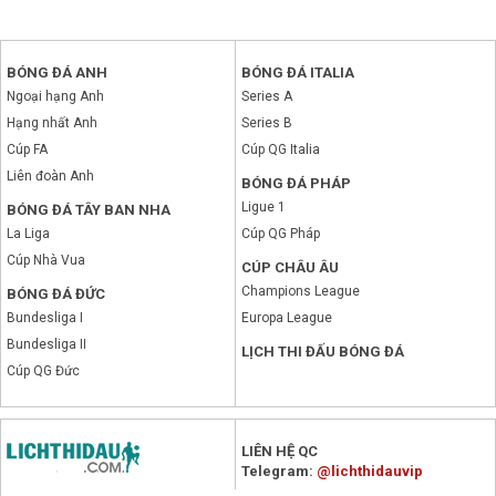
BÓNG ĐÁ ANH
BÓNG ĐÁ ITALIA
Ngoại hạng Anh
Series A
Hạng nhất Anh
Series B
Cúp FA
Cúp QG Italia
Liên đoàn Anh
BÓNG ĐÁ PHÁP
Ligue 1
BÓNG ĐÁ TÂY BAN NHA
La Liga
Cúp QG Pháp
Cúp Nhà Vua
CÚP CHÂU ÂU
Champions League
BÓNG ĐÁ ĐỨC
Bundesliga I
Europa League
Bundesliga II
LỊCH THI ĐẤU BÓNG ĐÁ
Cúp QG Đức
x
LIÊN HỆ QC
Telegram:
@lichthidauvip