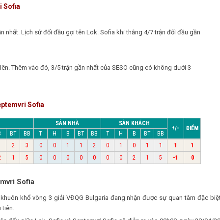
i Sofia
ần nhất. Lịch sử đối đầu gọi tên Lok. Sofia khi thắng 4/7 trận đối đầu gần
ở lên. Thêm vào đó, 3/5 trận gần nhất của SESO cũng có không dưới 3
eptemvri Sofia
SÂN NHÀ
SÂN KHÁCH
+/-
ĐIỂM
B
BT
BB
T
H
B
BT
BB
T
H
B
BT
BB
1
2
3
0
0
1
1
2
0
1
0
1
1
1
1
2
1
5
0
0
0
0
0
0
0
2
1
5
-1
0
mvri Sofia
uộc khuôn khổ vòng 3 giải VĐQG Bulgaria đang nhận được sự quan tâm đặc b
 tiên.