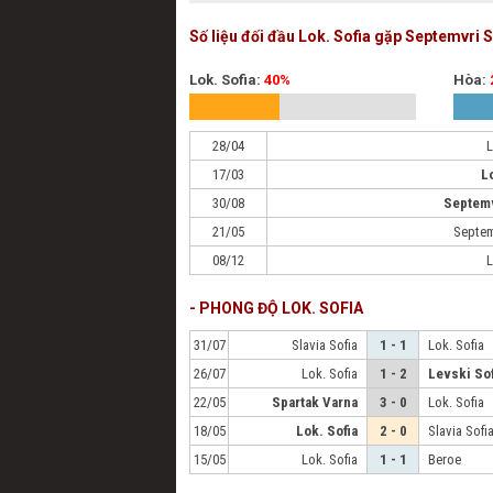
Số liệu đối đầu Lok. Sofia gặp Septemvri S
Lok. Sofia:
40%
Hòa:
28/04
L
17/03
L
30/08
Septemv
21/05
Septem
08/12
L
- PHONG ĐỘ LOK. SOFIA
31/07
Slavia Sofia
1 - 1
Lok. Sofia
26/07
Lok. Sofia
1 - 2
Levski Sof
22/05
Spartak Varna
3 - 0
Lok. Sofia
18/05
Lok. Sofia
2 - 0
Slavia Sofi
15/05
Lok. Sofia
1 - 1
Beroe