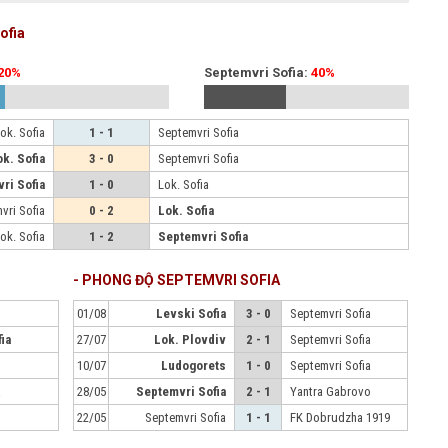
ofia
20%
Septemvri Sofia:
40%
ok. Sofia
1 - 1
Septemvri Sofia
ok. Sofia
3 - 0
Septemvri Sofia
ri Sofia
1 - 0
Lok. Sofia
vri Sofia
0 - 2
Lok. Sofia
ok. Sofia
1 - 2
Septemvri Sofia
- PHONG ĐỘ SEPTEMVRI SOFIA
01/08
Levski Sofia
3 - 0
Septemvri Sofia
ia
27/07
Lok. Plovdiv
2 - 1
Septemvri Sofia
10/07
Ludogorets
1 - 0
Septemvri Sofia
a
28/05
Septemvri Sofia
2 - 1
Yantra Gabrovo
22/05
Septemvri Sofia
1 - 1
FK Dobrudzha 1919