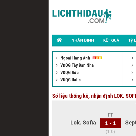
NHẬN ĐỊNH
KẾT QUẢ
Tỷ 
Ngoại Hạng Anh
VĐQG Tây Ban Nha
VĐQG Đức
VĐQG Italia
Số liệu thống kê, nhận định LOK. S
FT
Lok. Sofia
Sept
1 - 1
(1-0)