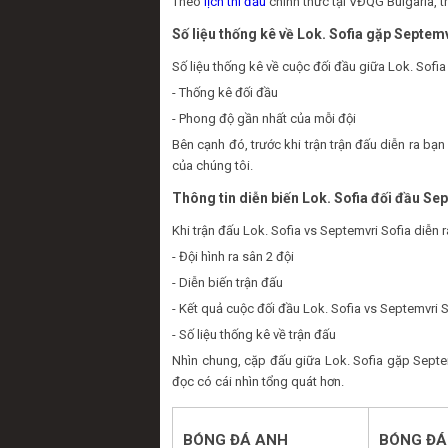
Theo
lịch thi đấu
chính thức tại VĐQG Bulgaria, t
Số liệu thống kê về Lok. Sofia gặp Septemv
Số liệu thống kê về cuộc đối đầu giữa Lok. Sofia
- Thống kê đối đầu
- Phong độ gần nhất của mỗi đội
Bên cạnh đó, trước khi trận trận đấu diễn ra b
của chúng tôi.
Thông tin diễn biến Lok. Sofia đối đầu Se
Khi trận đấu Lok. Sofia vs Septemvri Sofia diễn
- Đội hình ra sân 2 đội
- Diễn biến trận đấu
- Kết quả cuộc đối đầu Lok. Sofia vs Septemvri S
- Số liệu thống kê về trận đấu
Nhìn chung, cặp đấu giữa Lok. Sofia gặp Septe
đọc có cái nhìn tổng quát hơn.
BÓNG ĐÁ ANH
BÓNG ĐÁ 