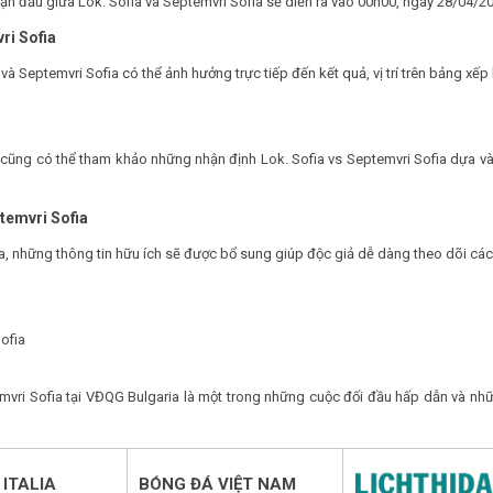
rận đấu giữa Lok. Sofia và Septemvri Sofia sẽ diễn ra vào 00h00, ngày 28/04/2
ri Sofia
 và Septemvri Sofia có thể ảnh hưởng trực tiếp đến kết quả, vị trí trên bảng x
ạn cũng có thể tham khảo những nhận định Lok. Sofia vs Septemvri Sofia dựa v
ptemvri Sofia
 ra, những thông tin hữu ích sẽ được bổ sung giúp độc giả dễ dàng theo dõi các
ofia
mvri Sofia tại VĐQG Bulgaria là một trong những cuộc đối đầu hấp dẫn và nhữ
ITALIA
BÓNG ĐÁ VIỆT NAM