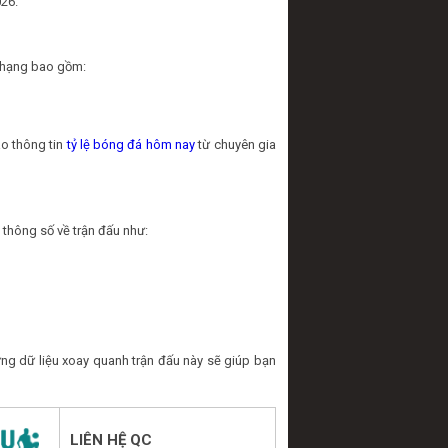
026.
ếp hạng bao gồm:
ào thông tin
tỷ lệ bóng đá hôm nay
từ chuyên gia
 thông số về trận đấu như:
ng dữ liệu xoay quanh trận đấu này sẽ giúp bạn
LIÊN HỆ QC