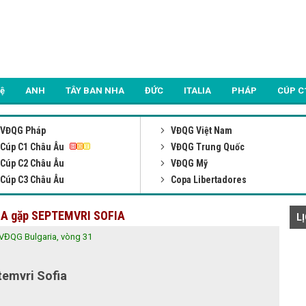
Lệ
ANH
TÂY BAN NHA
ĐỨC
ITALIA
PHÁP
CÚP C
VĐQG Pháp
VĐQG Việt Nam
Cúp C1 Châu Âu
VĐQG Trung Quốc
Cúp C2 Châu Âu
VĐQG Mỹ
Cúp C3 Châu Âu
Copa Libertadores
OFIA gặp SEPTEMVRI SOFIA
L
VĐQG Bulgaria, vòng 31
emvri Sofia