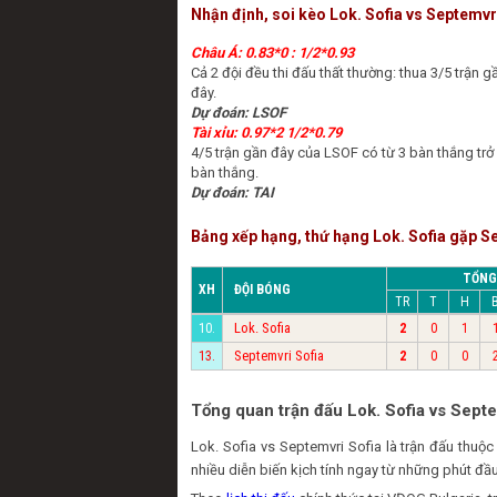
Nhận định, soi kèo Lok. Sofia vs Septemvr
Châu Á: 0.83*0 : 1/2*0.93
Cả 2 đội đều thi đấu thất thường: thua 3/5 trận g
đây.
Dự đoán: LSOF
Tài xỉu: 0.97*2 1/2*0.79
4/5 trận gần đây của LSOF có từ 3 bàn thắng tr
bàn thắng.
Dự đoán: TAI
Bảng xếp hạng, thứ hạng Lok. Sofia gặp S
TỔNG
XH
ĐỘI BÓNG
TR
T
H
Lok. Sofia
10.
2
0
1
Septemvri Sofia
13.
2
0
0
Tổng quan trận đấu Lok. Sofia vs Septe
Lok. Sofia vs Septemvri Sofia là trận đấu th
nhiều diễn biến kịch tính ngay từ những phút đầu