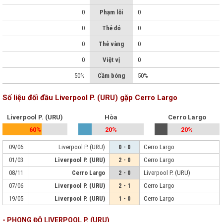
0
Phạm lỗi
0
0
Thẻ đỏ
0
0
Thẻ vàng
0
0
Việt vị
0
50%
Cầm bóng
50%
Số liệu đối đầu Liverpool P. (URU) gặp Cerro Largo
Liverpool P. (URU)
Hòa
Cerro Largo
60%
20%
20%
09/06
Liverpool P. (URU)
0 - 0
Cerro Largo
01/03
Liverpool P. (URU)
2 - 0
Cerro Largo
08/11
Cerro Largo
2 - 0
Liverpool P. (URU)
07/06
Liverpool P. (URU)
2 - 1
Cerro Largo
19/05
Liverpool P. (URU)
1 - 0
Cerro Largo
- PHONG ĐỘ LIVERPOOL P. (URU)