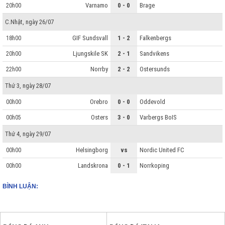
Varnamo
0 - 0
Brage
20h00
C.Nhật, ngày 26/07
GIF Sundsvall
1 - 2
Falkenbergs
18h00
Ljungskile SK
2 - 1
Sandvikens
20h00
Norrby
2 - 2
Ostersunds
22h00
Thứ 3, ngày 28/07
Orebro
0 - 0
Oddevold
00h00
Osters
3 - 0
Varbergs BoIS
00h05
Thứ 4, ngày 29/07
Helsingborg
vs
Nordic United FC
00h00
Landskrona
0 - 1
Norrkoping
00h00
BÌNH LUẬN: