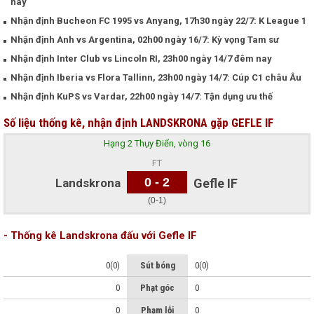
nay
Nhận định Bucheon FC 1995 vs Anyang, 17h30 ngày 22/7: K League 1
Nhận định Anh vs Argentina, 02h00 ngày 16/7: Kỳ vọng Tam sư
Nhận định Inter Club vs Lincoln RI, 23h00 ngày 14/7 đêm nay
Nhận định Iberia vs Flora Tallinn, 23h00 ngày 14/7: Cúp C1 châu Âu
Nhận định KuPS vs Vardar, 22h00 ngày 14/7: Tận dụng ưu thế
Số liệu thống kê, nhận định LANDSKRONA gặp GEFLE IF
Hạng 2 Thụy Điển, vòng 16
FT
0 - 2
Landskrona
Gefle IF
(0-1)
- Thống kê Landskrona đấu với Gefle IF
0(0)
Sút bóng
0(0)
0
Phạt góc
0
0
Phạm lỗi
0