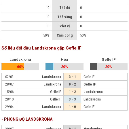
0
Thẻ đỏ
0
0
Thẻ vàng
0
0
Việt vị
0
50%
Cầm bóng
50%
Số liệu đối đầu Landskrona gặp Gefle IF
Landskrona
Hòa
Gefle IF
60%
20%
20%
02/03
Landskrona
3 - 1
Gefle IF
28/07
Landskrona
0 - 2
Gefle IF
15/06
Gefle IF
1 - 2
Landskrona
28/10
Gefle IF
3 - 3
Landskrona
29/04
Landskrona
1 - 0
Gefle IF
- PHONG ĐỘ LANDSKRONA
29/07
Landskrona
0 - 1
Norrkoping