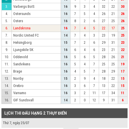
Varbergs BoIS
3.
16
9
3
4
32
22
30
Ostersunds
4.
16
7
5
4
26
21
26
Osters
5.
16
8
2
6
27
25
26
Landskrona
6.
16
7
4
5
22
17
25
Nordic United FC
7.
14
7
4
3
23
19
25
Helsingborg
8.
15
7
2
6
29
31
23
Ljungskile SK
9.
16
6
4
6
23
21
22
Oddevold
10.
16
5
6
5
28
26
21
Sandvikens
11.
16
5
4
7
25
25
19
Brage
12.
16
4
5
7
28
29
17
Norrby
13.
15
2
9
4
18
22
15
Orebro
14.
16
3
6
7
13
22
15
Varnamo
15.
16
3
2
11
17
34
11
GIF Sundsvall
16.
14
2
0
12
9
31
6
LỊCH THI ĐẤU HẠNG 2 THỤY ĐIỂN
Thứ 7, ngày 25/07