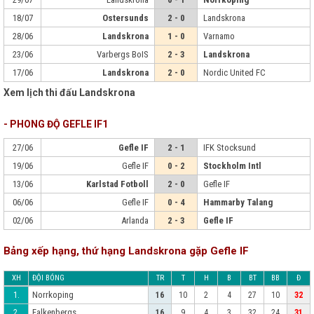
18/07
Ostersunds
2 - 0
Landskrona
28/06
Landskrona
1 - 0
Varnamo
23/06
Varbergs BoIS
2 - 3
Landskrona
17/06
Landskrona
2 - 0
Nordic United FC
Xem lịch thi đấu Landskrona
- PHONG ĐỘ GEFLE IF1
27/06
Gefle IF
2 - 1
IFK Stocksund
19/06
Gefle IF
0 - 2
Stockholm Intl
13/06
Karlstad Fotboll
2 - 0
Gefle IF
06/06
Gefle IF
0 - 4
Hammarby Talang
02/06
Arlanda
2 - 3
Gefle IF
Bảng xếp hạng, thứ hạng Landskrona gặp Gefle IF
XH
ĐỘI BÓNG
TR
T
H
B
BT
BB
Đ
Norrkoping
1.
16
10
2
4
27
10
32
Falkenbergs
2.
16
9
4
3
32
24
31