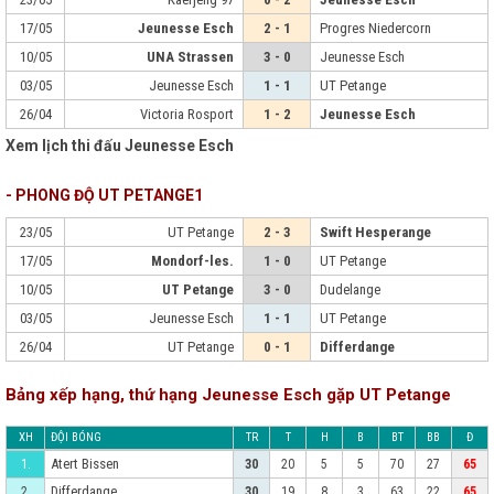
17/05
Jeunesse Esch
2 - 1
Progres Niedercorn
10/05
UNA Strassen
3 - 0
Jeunesse Esch
03/05
Jeunesse Esch
1 - 1
UT Petange
26/04
Victoria Rosport
1 - 2
Jeunesse Esch
Xem lịch thi đấu Jeunesse Esch
- PHONG ĐỘ UT PETANGE1
23/05
UT Petange
2 - 3
Swift Hesperange
17/05
Mondorf-les.
1 - 0
UT Petange
10/05
UT Petange
3 - 0
Dudelange
03/05
Jeunesse Esch
1 - 1
UT Petange
26/04
UT Petange
0 - 1
Differdange
Bảng xếp hạng, thứ hạng Jeunesse Esch gặp UT Petange
XH
ĐỘI BÓNG
TR
T
H
B
BT
BB
Đ
Atert Bissen
1.
30
20
5
5
70
27
65
Differdange
2.
30
19
8
3
63
22
65