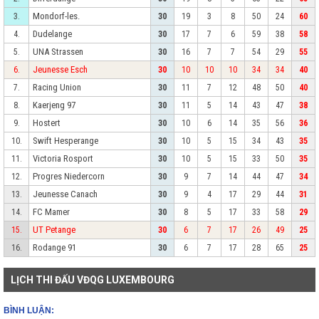
Mondorf-les.
3.
30
19
3
8
50
24
60
Dudelange
4.
30
17
7
6
59
38
58
UNA Strassen
5.
30
16
7
7
54
29
55
Jeunesse Esch
6.
30
10
10
10
34
34
40
Racing Union
7.
30
11
7
12
48
50
40
Kaerjeng 97
8.
30
11
5
14
43
47
38
Hostert
9.
30
10
6
14
35
56
36
Swift Hesperange
10.
30
10
5
15
34
43
35
Victoria Rosport
11.
30
10
5
15
33
50
35
Progres Niedercorn
12.
30
9
7
14
44
47
34
Jeunesse Canach
13.
30
9
4
17
29
44
31
FC Mamer
14.
30
8
5
17
33
58
29
UT Petange
15.
30
6
7
17
26
49
25
Rodange 91
16.
30
6
7
17
28
65
25
LỊCH THI ĐẤU VĐQG LUXEMBOURG
BÌNH LUẬN: