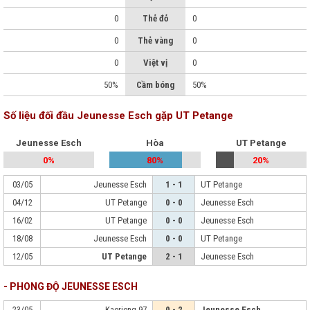
0
Thẻ đỏ
0
0
Thẻ vàng
0
0
Việt vị
0
50%
Cầm bóng
50%
Số liệu đối đầu Jeunesse Esch gặp UT Petange
Jeunesse Esch
Hòa
UT Petange
0%
80%
20%
03/05
Jeunesse Esch
1 - 1
UT Petange
04/12
UT Petange
0 - 0
Jeunesse Esch
16/02
UT Petange
0 - 0
Jeunesse Esch
18/08
Jeunesse Esch
0 - 0
UT Petange
12/05
UT Petange
2 - 1
Jeunesse Esch
- PHONG ĐỘ JEUNESSE ESCH
23/05
Kaerjeng 97
0 - 2
Jeunesse Esch