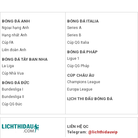
BÓNG ĐÁ ANH
BÓNG ĐÁ ITALIA
Ngoại hạng Anh
Series A
Hạng nhất Anh
Series B
Cúp FA
Cúp QG Italia
Liên đoàn Anh
BÓNG ĐÁ PHÁP
Ligue 1
BÓNG ĐÁ TÂY BAN NHA
La Liga
Cúp QG Pháp
Cúp Nhà Vua
CÚP CHÂU ÂU
Champions League
BÓNG ĐÁ ĐỨC
Bundesliga I
Europa League
Bundesliga II
LỊCH THI ĐẤU BÓNG ĐÁ
Cúp QG Đức
x
LIÊN HỆ QC
Telegram:
@lichthidauvip