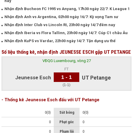
nay
Nhận định Bucheon FC 1995 vs Anyang, 17h30 ngày 22/7: K League 1
Nhận định Anh vs Argentina, 02h00 ngày 16/7: Kỳ vọng Tam sư
Nhận định Inter Club vs Lincoln RI, 23h00 ngày 14/7 đêm nay
Nhận định Iberia vs Flora Tallinn, 23h00 ngày 14/7: Cúp C1 châu Âu
Nhận định KuPS vs Vardar, 22h00 ngày 14/7: Tận dụng ưu thế
Số liệu thống kê, nhận định JEUNESSE ESCH gặp UT PETANGE
VĐQG Luxembourg, vòng 27
FT
1 - 1
Jeunesse Esch
UT Petange
(1-1)
- Thống kê Jeunesse Esch đấu với UT Petange
0(0)
Sút bóng
0(0)
0
Phạt góc
0
0
Phạm lỗi
0