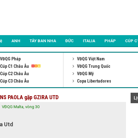
Lệ
ANH
TÂY BAN NHA
ĐỨC
ITALIA
PHÁP
CÚP C
VĐQG Pháp
VĐQG Việt Nam
Cúp C1 Châu Âu
VĐQG Trung Quốc
Cúp C2 Châu Âu
VĐQG Mỹ
Cúp C3 Châu Âu
Copa Libertadores
IANS PAOLA gặp GZIRA UTD
L
VĐQG Malta, vòng 30
a Utd