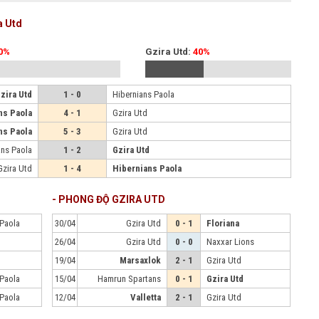
a Utd
0%
Gzira Utd:
40%
zira Utd
1 - 0
Hibernians Paola
ns Paola
4 - 1
Gzira Utd
ns Paola
5 - 3
Gzira Utd
ans Paola
1 - 2
Gzira Utd
Gzira Utd
1 - 4
Hibernians Paola
- PHONG ĐỘ GZIRA UTD
 Paola
30/04
Gzira Utd
0 - 1
Floriana
26/04
Gzira Utd
0 - 0
Naxxar Lions
19/04
Marsaxlok
2 - 1
Gzira Utd
 Paola
15/04
Hamrun Spartans
0 - 1
Gzira Utd
 Paola
12/04
Valletta
2 - 1
Gzira Utd