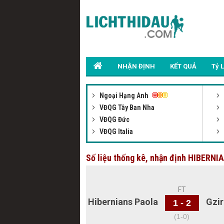
NHẬN ĐỊNH
KẾT QUẢ
Tỷ 
Ngoại Hạng Anh
VĐQG Tây Ban Nha
VĐQG Đức
VĐQG Italia
Số liệu thống kê, nhận định HIBERN
FT
Hibernians Paola
Gzir
1 - 2
(1-0)