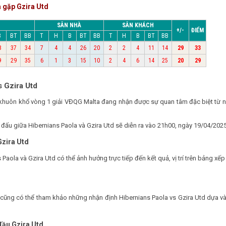
 gặp Gzira Utd
SÂN NHÀ
SÂN KHÁCH
+/-
ĐIỂM
B
BT
BB
T
H
B
BT
BB
T
H
B
BT
BB
8
37
34
7
4
4
26
20
2
2
4
11
14
29
33
9
29
35
6
1
3
15
10
2
4
6
14
25
20
29
s Gzira Utd
ộc khuôn khổ vòng 1 giải VĐQG Malta đang nhận được sự quan tâm đặc biệt t
 đấu giữa Hibernians Paola và Gzira Utd sẽ diễn ra vào 21h00, ngày 19/04/2025
Gzira Utd
 Paola và Gzira Utd có thể ảnh hưởng trực tiếp đến kết quả, vị trí trên bảng x
ạn cũng có thể tham khảo những nhận định Hibernians Paola vs Gzira Utd dựa v
đầu Gzira Utd