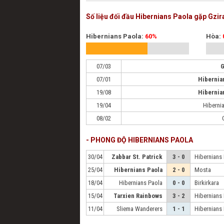
Số liệu đối đầu Hibernians Paola gặp Gzir
Hibernians Paola:
60%
Hòa:
07/03
G
07/01
Hibernia
19/08
Hibernia
19/04
Hiberni
08/02
- PHONG ĐỘ HIBERNIANS PAOLA
30/04
Zabbar St. Patrick
3 - 0
Hibernians
25/04
Hibernians Paola
2 - 0
Mosta
18/04
Hibernians Paola
0 - 0
Birkirkara
15/04
Tarxien Rainbows
3 - 2
Hibernians
11/04
Sliema Wanderers
1 - 1
Hibernians