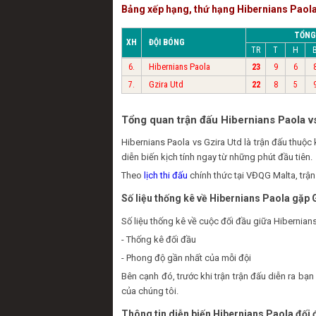
Bảng xếp hạng, thứ hạng Hibernians Paola
TỔNG
XH
ĐỘI BÓNG
TR
T
H
Hibernians Paola
6.
23
9
6
Gzira Utd
7.
22
8
5
Tổng quan trận đấu Hibernians Paola v
Hibernians Paola vs Gzira Utd là trận đấu thu
diễn biến kịch tính ngay từ những phút đầu tiên.
Theo
lịch thi đấu
chính thức tại VĐQG Malta, trận
Số liệu thống kê về Hibernians Paola gặp 
Số liệu thống kê về cuộc đối đầu giữa Hibernians
- Thống kê đối đầu
- Phong độ gần nhất của mỗi đội
Bên cạnh đó, trước khi trận trận đấu diễn ra b
của chúng tôi.
Thông tin diễn biến Hibernians Paola đối 