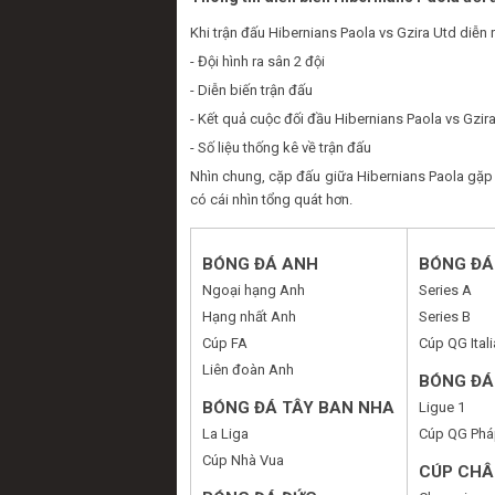
Khi trận đấu Hibernians Paola vs Gzira Utd diễn
- Đội hình ra sân 2 đội
- Diễn biến trận đấu
- Kết quả cuộc đối đầu Hibernians Paola vs Gzir
- Số liệu thống kê về trận đấu
Nhìn chung, cặp đấu giữa Hibernians Paola gặp 
có cái nhìn tổng quát hơn.
BÓNG ĐÁ ANH
BÓNG ĐÁ 
Ngoại hạng Anh
Series A
Hạng nhất Anh
Series B
Cúp FA
Cúp QG Itali
Liên đoàn Anh
BÓNG ĐÁ
BÓNG ĐÁ TÂY BAN NHA
Ligue 1
La Liga
Cúp QG Phá
Cúp Nhà Vua
CÚP CHÂ