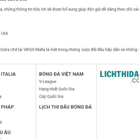
 ra, những thông tin hữu ích sẽ được bổ sung giúp độc giả dễ dàng theo dõi các
a Utd
Gzira Utd tại VĐQG Malta là một trong những cuộc đối đầu hấp dẫn và những 
ITALIA
BÓNG ĐÁ VIỆT NAM
V-League
Hạng nhất Quốc Gia
a
Cúp Quốc Gia
 PHÁP
LỊCH THI ĐẤU BÓNG ĐÁ
p
U ÂU