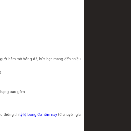
ừ người hâm mộ bóng đá, hứa hẹn mang đến nhiều
.
ếp hạng bao gồm:
ào thông tin
tỷ lệ bóng đá hôm nay
từ chuyên gia