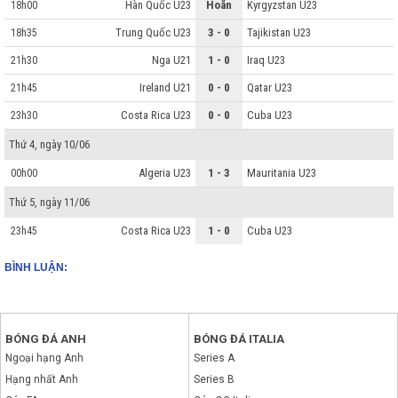
Hàn Quốc U23
Hoãn
Kyrgyzstan U23
18h00
Trung Quốc U23
3 - 0
Tajikistan U23
18h35
Nga U21
1 - 0
Iraq U23
21h30
Ireland U21
0 - 0
Qatar U23
21h45
Costa Rica U23
0 - 0
Cuba U23
23h30
Thứ 4, ngày 10/06
Algeria U23
1 - 3
Mauritania U23
00h00
Thứ 5, ngày 11/06
Costa Rica U23
1 - 0
Cuba U23
23h45
BÌNH LUẬN:
BÓNG ĐÁ ANH
BÓNG ĐÁ ITALIA
Ngoại hạng Anh
Series A
Hạng nhất Anh
Series B