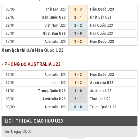
06/06
Thái Lan U23
2 - 3
Hàn Quốc U23
29/03
Hàn Quốc U23
2 - 1
Nhật Bản U21
23/01
Việt Nam U23
2 - 2
Hàn Quốc U23
20/01
Nhật Bản U23
1 - 0
Hàn Quốc U23
17/01
Australia U23
1 - 2
Hàn Quốc U23
Xem lịch thi đấu Hàn Quốc U23
- PHONG ĐỘ AUSTRALIA U231
17/01
Australia U23
1 - 2
Hàn Quốc U23
14/01
Iraq U23
1 - 2
Australia U23
11/01
Trung Quốc U23
1 - 0
Australia U23
08/01
Australia U23
2 - 1
Thái Lan U23
09/09
Australia U23
0 - 0
Trung Quốc U23
LỊCH THI ĐẤU GIAO HỮU U23
Thứ 4, ngày 03/06