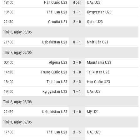
Hàn Quốc U23
Hoãn
UAE U23
18h00
Thái Lan U23
1 - 1
Kyrgyzstan U23
18h00
Croatia U21
2 - 0
Qatar U23
22h30
Thứ 6, ngày 05/06
Uzbekistan U23
0 - 1
Nhật Bản U21
21h00
Thứ 7, ngày 06/06
Algeria U23
2 - 0
Mauritania U23
00h00
Trung Quốc U23
1 - 0
Tajikistan U23
14h30
Thái Lan U23
2 - 3
Hàn Quốc U23
18h00
Kyrgyzstan U23
1 - 1
UAE U23
19h00
Thứ 2, ngày 08/06
Uzbekistan U23
1 - 0
Mỹ U21
22h59
Thứ 3, ngày 09/06
Thái Lan U23
2 - 5
UAE U23
17h00