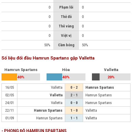
0
Phạm lỗi
0
0
Thẻ đỏ
0
0
Thẻ vàng
0
0
Việt vị
0
50%
Cầm bóng
50%
Số liệu đối đầu Hamrun Spartans gặp Valletta
Hamrun Spartans
Hòa
Valletta
40%
40%
20%
16/05
Valletta
0 - 2
Hamrun Spartans
02/05
Valletta
2 - 1
Hamrun Spartans
24/01
Valletta
0 - 0
Hamrun Spartans
22/11
Hamrun Spartans
1 - 0
Valletta
01/09
Hamrun Spartans
1 - 1
Valletta
- PHONG ĐỘ HAMRUN SPARTANS