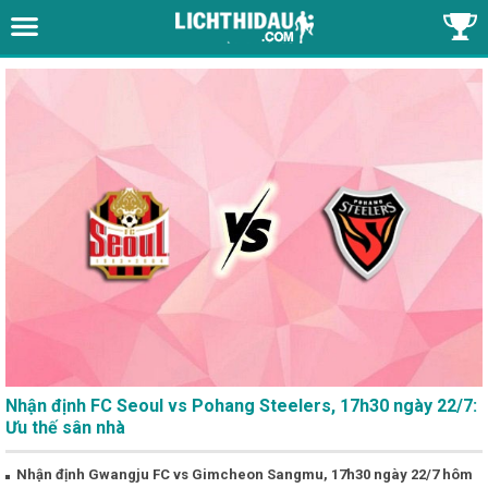
Nhận định FC Seoul vs Pohang Steelers, 17h30 ngày 22/7:
Ưu thế sân nhà
Nhận định Gwangju FC vs Gimcheon Sangmu, 17h30 ngày 22/7 hôm