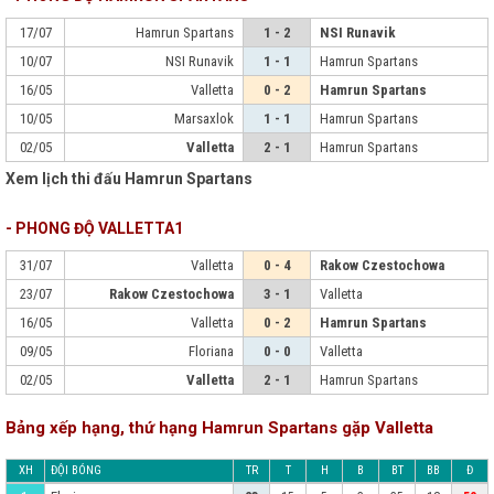
17/07
Hamrun Spartans
1 - 2
NSI Runavik
10/07
NSI Runavik
1 - 1
Hamrun Spartans
16/05
Valletta
0 - 2
Hamrun Spartans
10/05
Marsaxlok
1 - 1
Hamrun Spartans
02/05
Valletta
2 - 1
Hamrun Spartans
Xem lịch thi đấu Hamrun Spartans
- PHONG ĐỘ VALLETTA1
31/07
Valletta
0 - 4
Rakow Czestochowa
23/07
Rakow Czestochowa
3 - 1
Valletta
16/05
Valletta
0 - 2
Hamrun Spartans
09/05
Floriana
0 - 0
Valletta
02/05
Valletta
2 - 1
Hamrun Spartans
Bảng xếp hạng, thứ hạng Hamrun Spartans gặp Valletta
XH
ĐỘI BÓNG
TR
T
H
B
BT
BB
Đ