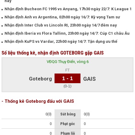
nay
Nhận định Bucheon FC 1995 vs Anyang, 17h30 ngày 22/7: K League 1
Nhận định Anh vs Argentina, 02h00 ngày 16/7: Kỳ vọng Tam sư
Nhận định Inter Club vs Lincoln RI, 23h00 ngày 14/7 đêm nay
Nhận định Iberia vs Flora Tallinn, 23h00 ngày 14/7: Cúp C1 châu Âu
Nhận định KuPS vs Vardar, 22h00 ngày 14/7: Tận dụng ưu thế
Số liệu thống kê, nhận định GOTEBORG gặp GAIS
VĐQG Thụy Điển, vòng 6
FT
1 - 1
Goteborg
GAIS
(0-1)
- Thống kê Goteborg đấu với GAIS
0(0)
Sút bóng
0(0)
0
Phạt góc
0
0
Phạm lỗi
0