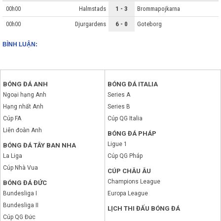
Halmstads
1 - 3
Brommapojkarna
00h00
Djurgardens
6 - 0
Goteborg
00h00
BÌNH LUẬN:
BÓNG ĐÁ ANH
BÓNG ĐÁ ITALIA
Ngoại hạng Anh
Series A
Hạng nhất Anh
Series B
Cúp FA
Cúp QG Italia
Liên đoàn Anh
BÓNG ĐÁ PHÁP
Ligue 1
BÓNG ĐÁ TÂY BAN NHA
La Liga
Cúp QG Pháp
Cúp Nhà Vua
CÚP CHÂU ÂU
Champions League
BÓNG ĐÁ ĐỨC
Bundesliga I
Europa League
Bundesliga II
LỊCH THI ĐẤU BÓNG ĐÁ
Cúp QG Đức