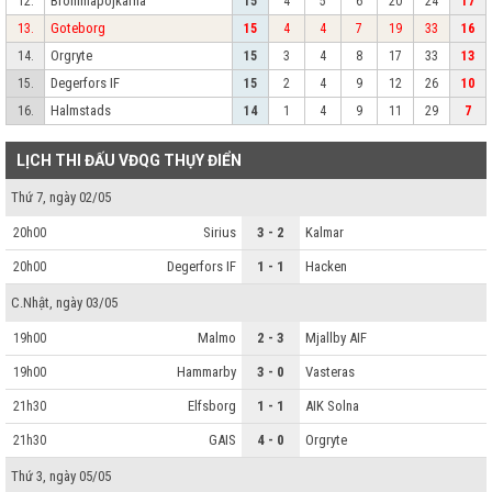
Brommapojkarna
12.
15
4
5
6
20
24
17
Goteborg
13.
15
4
4
7
19
33
16
Orgryte
14.
15
3
4
8
17
33
13
Degerfors IF
15.
15
2
4
9
12
26
10
Halmstads
16.
14
1
4
9
11
29
7
LỊCH THI ĐẤU VĐQG THỤY ĐIỂN
Thứ 7, ngày 02/05
Sirius
3 - 2
Kalmar
20h00
Degerfors IF
1 - 1
Hacken
20h00
C.Nhật, ngày 03/05
Malmo
2 - 3
Mjallby AIF
19h00
Hammarby
3 - 0
Vasteras
19h00
Elfsborg
1 - 1
AIK Solna
21h30
GAIS
4 - 0
Orgryte
21h30
Thứ 3, ngày 05/05