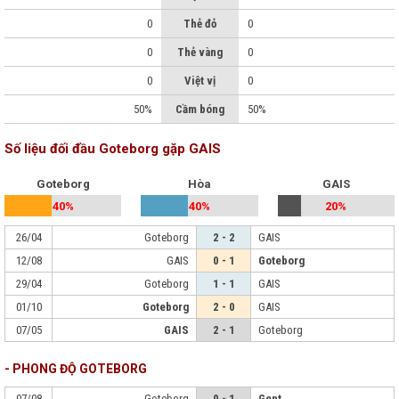
0
Thẻ đỏ
0
0
Thẻ vàng
0
0
Việt vị
0
50%
Cầm bóng
50%
Số liệu đối đầu Goteborg gặp GAIS
Goteborg
Hòa
GAIS
40%
40%
20%
26/04
Goteborg
2 - 2
GAIS
12/08
GAIS
0 - 1
Goteborg
29/04
Goteborg
1 - 1
GAIS
01/10
Goteborg
2 - 0
GAIS
07/05
GAIS
2 - 1
Goteborg
- PHONG ĐỘ GOTEBORG
07/08
Goteborg
0 - 1
Gent