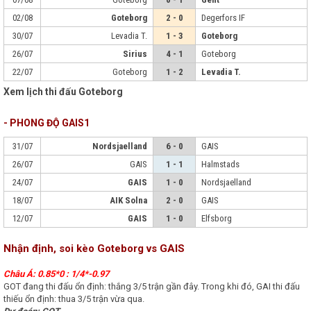
02/08
Goteborg
2 - 0
Degerfors IF
30/07
Levadia T.
1 - 3
Goteborg
26/07
Sirius
4 - 1
Goteborg
22/07
Goteborg
1 - 2
Levadia T.
Xem lịch thi đấu Goteborg
- PHONG ĐỘ GAIS1
31/07
Nordsjaelland
6 - 0
GAIS
26/07
GAIS
1 - 1
Halmstads
24/07
GAIS
1 - 0
Nordsjaelland
18/07
AIK Solna
2 - 0
GAIS
12/07
GAIS
1 - 0
Elfsborg
Nhận định, soi kèo Goteborg vs GAIS
Châu Á: 0.85*0 : 1/4*-0.97
GOT đang thi đấu ổn định: thắng 3/5 trận gần đây. Trong khi đó, GAI thi đấu
thiếu ổn định: thua 3/5 trận vừa qua.