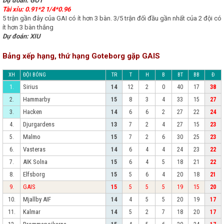
Dự đoán: GOT
Tài xỉu: 0.91*2 1/4*0.96
5 trận gần đây của GAI có ít hơn 3 bàn. 3/5 trận đối đầu gần nhất của 2 đội có
ít hơn 3 bàn thắng
Dự đoán: XIU
Bảng xếp hạng, thứ hạng Goteborg gặp GAIS
XH
ĐỘI BÓNG
TR
T
H
B
BT
BB
Đ
Sirius
1.
14
12
2
0
40
17
38
Hammarby
2.
15
8
3
4
33
15
27
Hacken
3.
14
6
6
2
27
22
24
Djurgardens
4.
13
7
2
4
27
15
23
Malmo
5.
15
7
2
6
30
25
23
Vasteras
6.
14
6
4
4
24
23
22
AIK Solna
7.
15
6
4
5
18
21
22
Elfsborg
8.
15
5
6
4
20
18
21
GAIS
9.
15
5
5
5
19
15
20
Mjallby AIF
10.
14
4
5
5
20
19
17
Kalmar
11.
14
5
2
7
18
20
17