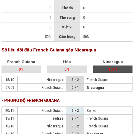
0
Thẻ đỏ
0
0
Thẻ vàng
0
0
Việt vị
0
50%
Cầm bóng
50%
Số liệu đối đầu French Guiana gặp Nicaragua
French Guiana
Hòa
Nicaragua
0%
0%
100%
15/10
Nicaragua
3 - 2
French Guiana
07/09
French Guiana
0 - 1
Nicaragua
- PHONG ĐỘ FRENCH GUIANA
20/11
French Guiana
2 - 2
Belize
15/11
Belize
2 - 1
French Guiana
15/10
Nicaragua
3 - 2
French Guiana
11/10
French Guiana
2 - 3
Honduras