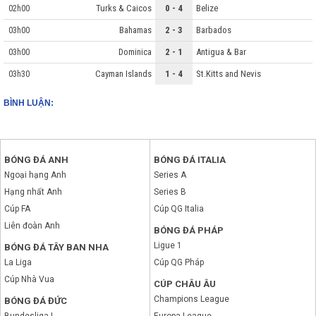
Turks & Caicos
0 - 4
Belize
02h00
Bahamas
2 - 3
Barbados
03h00
Dominica
2 - 1
Antigua & Bar
03h00
Cayman Islands
1 - 4
St.Kitts and Nevis
03h30
BÌNH LUẬN:
BÓNG ĐÁ ANH
BÓNG ĐÁ ITALIA
Ngoại hạng Anh
Series A
Hạng nhất Anh
Series B
Cúp FA
Cúp QG Italia
Liên đoàn Anh
BÓNG ĐÁ PHÁP
Ligue 1
BÓNG ĐÁ TÂY BAN NHA
La Liga
Cúp QG Pháp
Cúp Nhà Vua
CÚP CHÂU ÂU
Champions League
BÓNG ĐÁ ĐỨC
Bundesliga I
Europa League