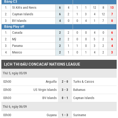
Bảng C3
St.Kitts and Nevis
1.
6
4
1
1
12
8
13
Cayman Islands
2.
6
2
1
3
4
12
7
BV Islands
3.
4
0
0
4
1
7
0
Bảng Play off
Canada
1.
2
2
0
0
4
0
6
Mỹ
2.
2
2
0
0
5
2
6
Panama
3.
2
1
1
0
3
2
4
Mexico
4.
2
1
0
1
4
2
3
LỊCH THI ĐẤU CONCACAF NATIONS LEAGUE
Thứ 5, ngày 05/09
Anguilla
2 - 0
Turks & Caicos
02h00
US Virgin Islands
3 - 3
Bahamas
03h00
BV Islands
0 - 1
Cayman Islands
03h30
Thứ 6, ngày 06/09
Guyana
1 - 3
Suriname
03h00