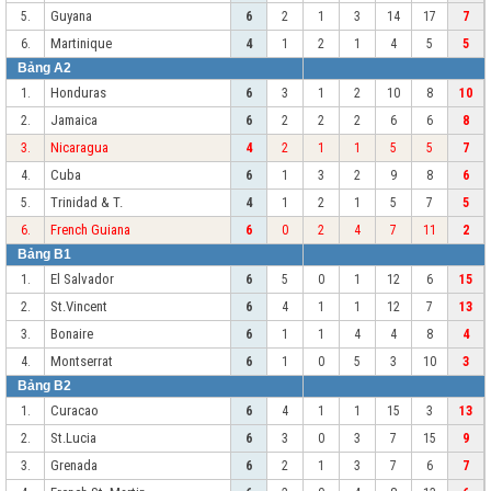
Guyana
5.
6
2
1
3
14
17
7
Martinique
6.
4
1
2
1
4
5
5
Bảng A2
Honduras
1.
6
3
1
2
10
8
10
Jamaica
2.
6
2
2
2
6
6
8
Nicaragua
3.
4
2
1
1
5
5
7
Cuba
4.
6
1
3
2
9
8
6
Trinidad & T.
5.
4
1
2
1
5
7
5
French Guiana
6.
6
0
2
4
7
11
2
Bảng B1
El Salvador
1.
6
5
0
1
12
6
15
St.Vincent
2.
6
4
1
1
12
7
13
Bonaire
3.
6
1
1
4
4
8
4
Montserrat
4.
6
1
0
5
3
10
3
Bảng B2
Curacao
1.
6
4
1
1
15
3
13
St.Lucia
2.
6
3
0
3
7
15
9
Grenada
3.
6
2
1
3
7
6
7