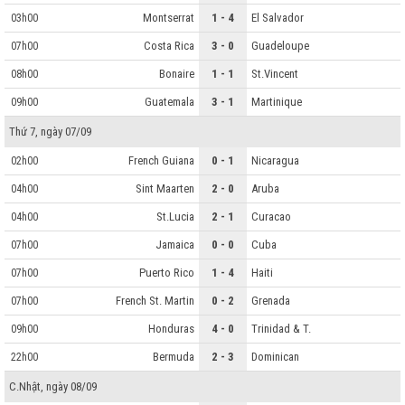
Montserrat
1 - 4
El Salvador
03h00
Costa Rica
3 - 0
Guadeloupe
07h00
Bonaire
1 - 1
St.Vincent
08h00
Guatemala
3 - 1
Martinique
09h00
Thứ 7, ngày 07/09
French Guiana
0 - 1
Nicaragua
02h00
Sint Maarten
2 - 0
Aruba
04h00
St.Lucia
2 - 1
Curacao
04h00
Jamaica
0 - 0
Cuba
07h00
Puerto Rico
1 - 4
Haiti
07h00
French St. Martin
0 - 2
Grenada
07h00
Honduras
4 - 0
Trinidad & T.
09h00
Bermuda
2 - 3
Dominican
22h00
C.Nhật, ngày 08/09