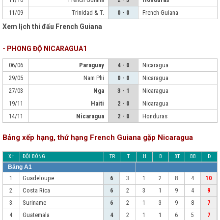
11/09
Trinidad & T.
0 - 0
French Guiana
Xem lịch thi đấu French Guiana
- PHONG ĐỘ NICARAGUA1
06/06
Paraguay
4 - 0
Nicaragua
29/05
Nam Phi
0 - 0
Nicaragua
27/03
Nga
3 - 1
Nicaragua
19/11
Haiti
2 - 0
Nicaragua
14/11
Nicaragua
2 - 0
Honduras
Bảng xếp hạng, thứ hạng French Guiana gặp Nicaragua
XH
ĐỘI BÓNG
TR
T
H
B
BT
BB
Đ
Bảng A1
Guadeloupe
1.
6
3
1
2
8
4
10
Costa Rica
2.
6
2
3
1
9
4
9
Suriname
3.
6
2
1
3
9
8
7
Guatemala
4.
4
2
1
1
6
5
7