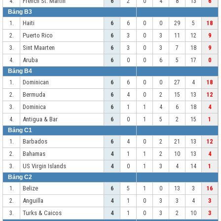
French St. Martin
4.
6
2
0
4
8
13
6
Bảng B3
Haiti
1.
6
6
0
0
29
5
18
Puerto Rico
2.
6
3
0
3
11
12
9
Sint Maarten
3.
6
3
0
3
7
18
9
Aruba
4.
6
0
0
6
5
17
0
Bảng B4
Dominican
1.
6
6
0
0
27
4
18
Bermuda
2.
6
4
0
2
15
13
12
Dominica
3.
6
1
1
4
6
18
4
Antigua & Bar
4.
6
0
1
5
2
15
1
Bảng C1
Barbados
1.
6
4
0
2
21
13
12
Bahamas
2.
4
1
1
2
10
13
4
US Virgin Islands
3.
4
0
1
3
4
14
1
Bảng C2
Belize
1.
6
5
1
0
13
3
16
Anguilla
2.
4
1
0
3
3
4
3
Turks & Caicos
3.
4
1
0
3
2
10
3