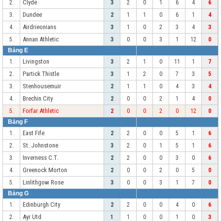
Clyde
2.
3
2
0
1
6
4
6
Dundee
3.
2
1
1
0
6
1
4
Airdrieonians
4.
3
1
0
2
3
4
3
Annan Athletic
5.
3
0
0
3
1
12
0
Bảng E
Livingston
1.
3
2
1
0
11
1
7
Partick Thistle
2.
3
1
2
0
7
3
5
Stenhousemuir
3.
2
1
1
0
4
3
4
Brechin City
4.
2
0
0
2
1
4
0
Forfar Athletic
5.
2
0
0
2
0
12
0
Bảng F
East Fife
1.
2
2
0
0
5
1
6
St. Johnstone
2.
3
2
0
1
5
1
6
Inverness C.T.
3.
2
2
0
0
3
0
6
Greenock Morton
4.
2
0
0
2
0
5
0
Linlithgow Rose
5.
3
0
0
3
1
7
0
Bảng G
Edinburgh City
1.
2
2
0
0
4
0
6
Ayr Utd
2.
1
1
0
0
1
0
3