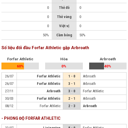
0
Thẻ đỏ
0
0
Thẻ vàng
0
0
Việt vị
0
50%
Cầm bóng
50%
Số liệu đối đầu Forfar Athletic gặp Arbroath
Forfar Athletic
Hòa
Arbroath
60%
0%
40%
26/07
Forfar Athletic
1 - 0
Arbroath
26/07
Forfar Athletic
3 - 1
Arbroath
27/11
Arbroath
3 - 0
Forfar Athletic
30/03
Forfar Athletic
2 - 1
Arbroath
08/12
Forfar Athletic
2 - 3
Arbroath
- PHONG ĐỘ FORFAR ATHLETIC
22/07
Livingston
8 - 0
Forfar Athletic