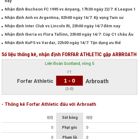
nay
Nhận định Bucheon FC 1995 vs Anyang, 17h30 ngày 22/7: K League 1
Nhận định Anh vs Argentina, 02h00 ngày 16/7: Kỳ vọng Tam sư
Nhận định Inter Club vs Lincoln RI, 23h00 ngày 14/7 đêm nay
Nhận định Iberia vs Flora Tallinn, 23h00 ngày 14/7: Cúp C1 châu Âu
Nhận định KuPS vs Vardar, 22h00 ngày 14/7: Tận dụng ưu thế
Số liệu thống kê, nhận định FORFAR ATHLETIC gặp ARBROATH
Liên Đoàn Scotland, vòng 5
FT
1 - 0
Forfar Athletic
Arbroath
(1-0)
- Thống kê Forfar Athletic đấu với Arbroath
0(0)
Sút bóng
0(0)
0
Phạt góc
0
0
Phạm lỗi
0