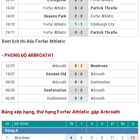
15/07
Forfar Athletic
0 - 4
Partick Thistle
14/01
Queens Park
2 - 0
Forfar Athletic
10/12
Forfar Athletic
1 - 1
Edinburgh City
29/11
Forfar Athletic
0 - 2
Partick Thistle
Xem lịch thi đấu Forfar Athletic
- PHONG ĐỘ ARBROATH1
22/07
Arbroath
0 - 2
Montrose
19/07
Dundee Utd
3 - 0
Arbroath
09/05
Arbroath
0 - 0
Dunfermline
06/05
Dunfermline
1 - 0
Arbroath
02/05
Dunfermline
0 - 0
Arbroath
Bảng xếp hạng, thứ hạng Forfar Athletic gặp Arbroath
XH
ĐỘI BÓNG
TR
T
H
B
BT
BB
Đ
Bảng A
Aberdeen
1.
4
4
0
0
11
2
12