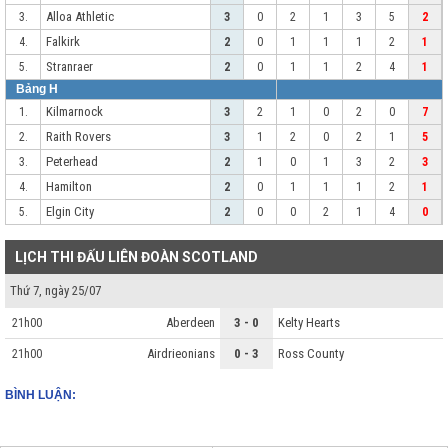
Alloa Athletic
3.
3
0
2
1
3
5
2
Falkirk
4.
2
0
1
1
1
2
1
Stranraer
5.
2
0
1
1
2
4
1
Bảng H
Kilmarnock
1.
3
2
1
0
2
0
7
Raith Rovers
2.
3
1
2
0
2
1
5
Peterhead
3.
2
1
0
1
3
2
3
Hamilton
4.
2
0
1
1
1
2
1
Elgin City
5.
2
0
0
2
1
4
0
LỊCH THI ĐẤU LIÊN ĐOÀN SCOTLAND
Thứ 7, ngày 25/07
Aberdeen
3 - 0
Kelty Hearts
21h00
Airdrieonians
0 - 3
Ross County
21h00
BÌNH LUẬN: