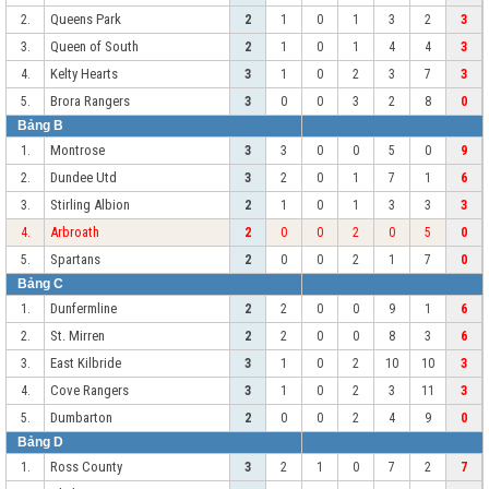
Queens Park
2.
2
1
0
1
3
2
3
Queen of South
3.
2
1
0
1
4
4
3
Kelty Hearts
4.
3
1
0
2
3
7
3
Brora Rangers
5.
3
0
0
3
2
8
0
Bảng B
Montrose
1.
3
3
0
0
5
0
9
Dundee Utd
2.
3
2
0
1
7
1
6
Stirling Albion
3.
2
1
0
1
3
3
3
Arbroath
4.
2
0
0
2
0
5
0
Spartans
5.
2
0
0
2
1
7
0
Bảng C
Dunfermline
1.
2
2
0
0
9
1
6
St. Mirren
2.
2
2
0
0
8
3
6
East Kilbride
3.
3
1
0
2
10
10
3
Cove Rangers
4.
3
1
0
2
3
11
3
Dumbarton
5.
2
0
0
2
4
9
0
Bảng D
Ross County
1.
3
2
1
0
7
2
7