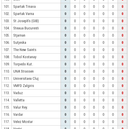
Spartak Trnava
101.
0
0
0
0
0
0
0
Spartak Varna
102.
0
0
0
0
0
0
0
St Joseph's (GIB)
103.
0
0
0
0
0
0
0
Steaua Bucuresti
104.
0
0
0
0
0
0
0
Stjarnan
105.
0
0
0
0
0
0
0
Sutjeska
106.
0
0
0
0
0
0
0
The New Saints
107.
0
0
0
0
0
0
0
Tobol Kostanay
108.
0
0
0
0
0
0
0
Torpedo Kut.
109.
0
0
0
0
0
0
0
UNA Strassen
110.
0
0
0
0
0
0
0
Universitaea Cluj
111.
0
0
0
0
0
0
0
VMFD Zalgiris
112.
0
0
0
0
0
0
0
Vaduz
113.
0
0
0
0
0
0
0
Valletta
114.
0
0
0
0
0
0
0
Valur Rey.
115.
0
0
0
0
0
0
0
Vardar
116.
0
0
0
0
0
0
0
Velez Mostar
117.
0
0
0
0
0
0
0
Vestri