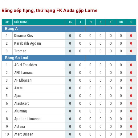
Bảng xếp hạng, thứ hạng FK Auda gặp Larne
XH
ĐỘI BÓNG
TR
T
H
B
BT
BB
Đ
Bảng A
Dinamo Kiev
1.
0
0
0
0
0
0
0
Karabakh Agdam
2.
0
0
0
0
0
0
0
Tromso
3.
0
0
0
0
0
0
0
Bảng So Loai
AC d.Escaldes
1.
0
0
0
0
0
0
0
AEK Larnaca
2.
0
0
0
0
0
0
0
AF Elbasani
3.
0
0
0
0
0
0
0
Aarau
4.
0
0
0
0
0
0
0
Ajax
5.
0
0
0
0
0
0
0
Alashkert
6.
0
0
0
0
0
0
0
Aluminij
7.
0
0
0
0
0
0
0
Apollon Limassol
8.
0
0
0
0
0
0
0
Astana
9.
0
0
0
0
0
0
0
Atert Bissen
10.
0
0
0
0
0
0
0