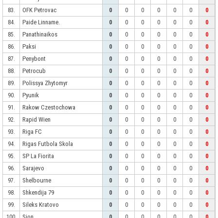
OFK Petrovac
83.
0
0
0
0
0
0
0
Paide Linname.
84.
0
0
0
0
0
0
0
Panathinaikos
85.
0
0
0
0
0
0
0
Paksi
86.
0
0
0
0
0
0
0
Penybont
87.
0
0
0
0
0
0
0
Petrocub
88.
0
0
0
0
0
0
0
Polissya Zhytomyr
89.
0
0
0
0
0
0
0
Pyunik
90.
0
0
0
0
0
0
0
Rakow Czestochowa
91.
0
0
0
0
0
0
0
Rapid Wien
92.
0
0
0
0
0
0
0
Riga FC
93.
0
0
0
0
0
0
0
Rigas Futbola Skola
94.
0
0
0
0
0
0
0
SP La Fiorita
95.
0
0
0
0
0
0
0
Sarajevo
96.
0
0
0
0
0
0
0
Shelbourne
97.
0
0
0
0
0
0
0
Shkendija 79
98.
0
0
0
0
0
0
0
Sileks Kratovo
99.
0
0
0
0
0
0
0
Sion
100.
0
0
0
0
0
0
0