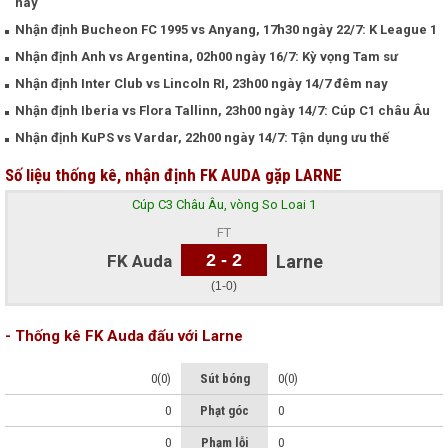
nay
Nhận định Bucheon FC 1995 vs Anyang, 17h30 ngày 22/7: K League 1
Nhận định Anh vs Argentina, 02h00 ngày 16/7: Kỳ vọng Tam sư
Nhận định Inter Club vs Lincoln RI, 23h00 ngày 14/7 đêm nay
Nhận định Iberia vs Flora Tallinn, 23h00 ngày 14/7: Cúp C1 châu Âu
Nhận định KuPS vs Vardar, 22h00 ngày 14/7: Tận dụng ưu thế
Số liệu thống kê, nhận định FK AUDA gặp LARNE
Cúp C3 Châu Âu, vòng So Loai 1
FT
2 - 2
FK Auda
Larne
(1-0)
- Thống kê FK Auda đấu với Larne
0(0)
Sút bóng
0(0)
0
Phạt góc
0
0
Phạm lỗi
0