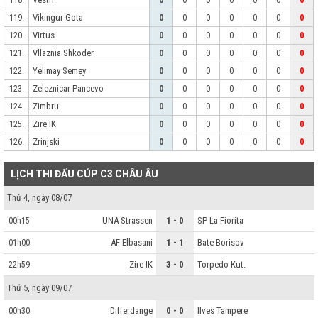
118.
0
0
0
0
0
0
0
Vikingur Gota
119.
0
0
0
0
0
0
0
Virtus
120.
0
0
0
0
0
0
0
Vllaznia Shkoder
121.
0
0
0
0
0
0
0
Yelimay Semey
122.
0
0
0
0
0
0
0
Zeleznicar Pancevo
123.
0
0
0
0
0
0
0
Zimbru
124.
0
0
0
0
0
0
0
Zire IK
125.
0
0
0
0
0
0
0
Zrinjski
126.
0
0
0
0
0
0
0
LỊCH THI ĐẤU CÚP C3 CHÂU ÂU
Thứ 4, ngày 08/07
UNA Strassen
1 - 0
SP La Fiorita
00h15
AF Elbasani
1 - 1
Bate Borisov
01h00
Zire IK
3 - 0
Torpedo Kut.
22h59
Thứ 5, ngày 09/07
Differdange
0 - 0
Ilves Tampere
00h30