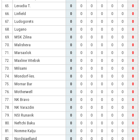
Levadia T.
65.
0
0
0
0
0
0
0
Linfield
66.
0
0
0
0
0
0
0
Ludogorets
67.
0
0
0
0
0
0
0
Lugano
68.
0
0
0
0
0
0
0
MSK Zilina
69.
0
0
0
0
0
0
0
Malisheva
70.
0
0
0
0
0
0
0
Marsaxlok
71.
0
0
0
0
0
0
0
Maxline Vitebsk
72.
0
0
0
0
0
0
0
Milsami
73.
0
0
0
0
0
0
0
Mondorf-les.
74.
0
0
0
0
0
0
0
Mornar Bar
75.
0
0
0
0
0
0
0
Motherwell
76.
0
0
0
0
0
0
0
NK Bravo
77.
0
0
0
0
0
0
0
NK Varazdin
78.
0
0
0
0
0
0
0
NSI Runavik
79.
0
0
0
0
0
0
0
Neftchi Baku
80.
0
0
0
0
0
0
0
Nomme Kalju
81.
0
0
0
0
0
0
0
Nordsjaelland
82.
0
0
0
0
0
0
0