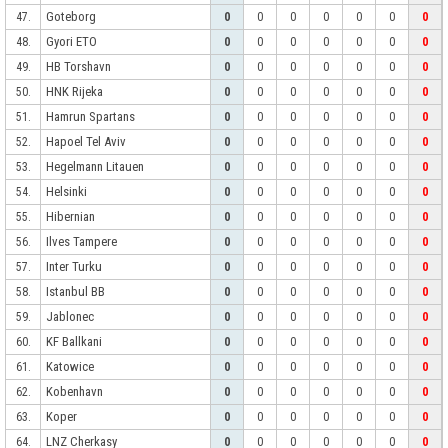
Goteborg
47.
0
0
0
0
0
0
0
Gyori ETO
48.
0
0
0
0
0
0
0
HB Torshavn
49.
0
0
0
0
0
0
0
HNK Rijeka
50.
0
0
0
0
0
0
0
Hamrun Spartans
51.
0
0
0
0
0
0
0
Hapoel Tel Aviv
52.
0
0
0
0
0
0
0
Hegelmann Litauen
53.
0
0
0
0
0
0
0
Helsinki
54.
0
0
0
0
0
0
0
Hibernian
55.
0
0
0
0
0
0
0
Ilves Tampere
56.
0
0
0
0
0
0
0
Inter Turku
57.
0
0
0
0
0
0
0
Istanbul BB
58.
0
0
0
0
0
0
0
Jablonec
59.
0
0
0
0
0
0
0
KF Ballkani
60.
0
0
0
0
0
0
0
Katowice
61.
0
0
0
0
0
0
0
Kobenhavn
62.
0
0
0
0
0
0
0
Koper
63.
0
0
0
0
0
0
0
LNZ Cherkasy
64.
0
0
0
0
0
0
0