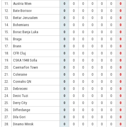
Austria Wien
11.
0
0
0
0
0
0
0
Bate Borisov
12.
0
0
0
0
0
0
0
Beitar Jerusalem
13.
0
0
0
0
0
0
0
Bohemians
14.
0
0
0
0
0
0
0
Borac Banja Luka
15.
0
0
0
0
0
0
0
Braga
16.
0
0
0
0
0
0
0
Brann
17.
0
0
0
0
0
0
0
CFR Cluj
18.
0
0
0
0
0
0
0
CSKA 1948 Sofia
19.
0
0
0
0
0
0
0
Caernarfon Town
20.
0
0
0
0
0
0
0
Coleraine
21.
0
0
0
0
0
0
0
Connahs QN
22.
0
0
0
0
0
0
0
Debreceni
23.
0
0
0
0
0
0
0
Decic Tuzi
24.
0
0
0
0
0
0
0
Derry City
25.
0
0
0
0
0
0
0
Differdange
26.
0
0
0
0
0
0
0
Dila Gori
27.
0
0
0
0
0
0
0
Dinamo Minsk
28.
0
0
0
0
0
0
0