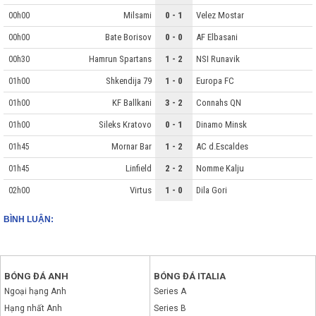
Milsami
0 - 1
Velez Mostar
00h00
Bate Borisov
0 - 0
AF Elbasani
00h00
Hamrun Spartans
1 - 2
NSI Runavik
00h30
Shkendija 79
1 - 0
Europa FC
01h00
KF Ballkani
3 - 2
Connahs QN
01h00
Sileks Kratovo
0 - 1
Dinamo Minsk
01h00
Mornar Bar
1 - 2
AC d.Escaldes
01h45
Linfield
2 - 2
Nomme Kalju
01h45
Virtus
1 - 0
Dila Gori
02h00
BÌNH LUẬN:
BÓNG ĐÁ ANH
BÓNG ĐÁ ITALIA
Ngoại hạng Anh
Series A
Hạng nhất Anh
Series B