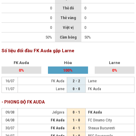
0
Thẻ đỏ
0
0
Thẻ vàng
0
0
Việt vị
0
50%
Cầm bóng
50%
Số liệu đối đầu FK Auda gặp Larne
FK Auda
Hòa
Larne
0%
100%
0%
16/07
FK Auda
2 - 2
Larne
11/07
Larne
0 - 0
FK Auda
- PHONG ĐỘ FK AUDA
09/08
Jelgava
0 - 1
FK Auda
04/08
FK Auda
1 - 0
FC Dinamo City
30/07
FK Auda
4 - 1
Steaua Bucuresti
26/07
FK Auda
1 - 0
BFC Daugavpils