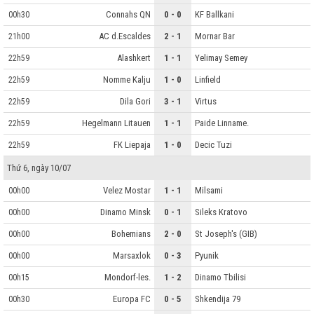
Connahs QN
0 - 0
KF Ballkani
00h30
AC d.Escaldes
2 - 1
Mornar Bar
21h00
Alashkert
1 - 1
Yelimay Semey
22h59
Nomme Kalju
1 - 0
Linfield
22h59
Dila Gori
3 - 1
Virtus
22h59
Hegelmann Litauen
1 - 1
Paide Linname.
22h59
FK Liepaja
1 - 0
Decic Tuzi
22h59
Thứ 6, ngày 10/07
Velez Mostar
1 - 1
Milsami
00h00
Dinamo Minsk
0 - 1
Sileks Kratovo
00h00
Bohemians
2 - 0
St Joseph's (GIB)
00h00
Marsaxlok
0 - 3
Pyunik
00h00
Mondorf-les.
1 - 2
Dinamo Tbilisi
00h15
Europa FC
0 - 5
Shkendija 79
00h30