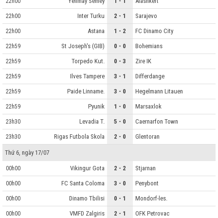
Yelimay Semey
1 - 1
Alashkert
22h00
Inter Turku
2 - 1
Sarajevo
22h00
Astana
1 - 2
FC Dinamo City
22h00
St Joseph's (GIB)
0 - 0
Bohemians
22h59
Torpedo Kut.
0 - 3
Zire IK
22h59
Ilves Tampere
3 - 1
Differdange
22h59
Paide Linname.
3 - 0
Hegelmann Litauen
22h59
Pyunik
1 - 0
Marsaxlok
22h59
Levadia T.
5 - 0
Caernarfon Town
23h30
Rigas Futbola Skola
2 - 0
Glentoran
23h30
Thứ 6, ngày 17/07
Vikingur Gota
2 - 2
Stjarnan
00h00
FC Santa Coloma
3 - 0
Penybont
00h00
Dinamo Tbilisi
0 - 1
Mondorf-les.
00h00
VMFD Zalgiris
2 - 1
OFK Petrovac
00h00