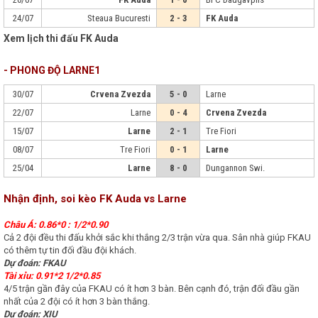
24/07
Steaua Bucuresti
2 - 3
FK Auda
Xem lịch thi đấu FK Auda
- PHONG ĐỘ LARNE1
30/07
Crvena Zvezda
5 - 0
Larne
22/07
Larne
0 - 4
Crvena Zvezda
15/07
Larne
2 - 1
Tre Fiori
08/07
Tre Fiori
0 - 1
Larne
25/04
Larne
8 - 0
Dungannon Swi.
Nhận định, soi kèo FK Auda vs Larne
Châu Á: 0.86*0 : 1/2*0.90
Cả 2 đội đều thi đấu khởi sắc khi thắng 2/3 trận vừa qua. Sân nhà giúp FKAU
có thêm tự tin đối đầu đội khách.
Dự đoán: FKAU
Tài xỉu: 0.91*2 1/2*0.85
4/5 trận gần đây của FKAU có ít hơn 3 bàn. Bên cạnh đó, trận đối đầu gần
nhất của 2 đội có ít hơn 3 bàn thắng.
Dự đoán: XIU