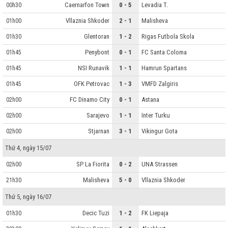
Caernarfon Town
0 - 5
Levadia T.
00h30
Vllaznia Shkoder
2 - 1
Malisheva
01h00
Glentoran
1 - 2
Rigas Futbola Skola
01h30
Penybont
0 - 1
FC Santa Coloma
01h45
NSI Runavik
1 - 1
Hamrun Spartans
01h45
OFK Petrovac
1 - 3
VMFD Zalgiris
01h45
FC Dinamo City
0 - 1
Astana
02h00
Sarajevo
1 - 1
Inter Turku
02h00
Stjarnan
3 - 1
Vikingur Gota
02h00
Thứ 4, ngày 15/07
SP La Fiorita
0 - 2
UNA Strassen
02h00
Malisheva
5 - 0
Vllaznia Shkoder
21h30
Thứ 5, ngày 16/07
Decic Tuzi
1 - 2
FK Liepaja
01h30