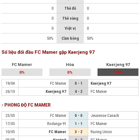
0
Thẻ đỏ
0
0
Thẻ vàng
0
0
Việt vị
0
50%
Cầm bóng
50%
Số liệu đối đầu FC Mamer gặp Kaerjeng 97
FC Mamer
Hòa
Kaerjeng 97
0%
0%
100%
19/04
FC Mamer
0 - 1
Kaerjeng 97
26/10
Kaerjeng 97
4 - 2
FC Mamer
- PHONG ĐỘ FC MAMER
23/05
FC Mamer
0 - 0
Jeunesse Canach
17/05
Rodange 91
1 - 1
FC Mamer
10/05
FC Mamer
3 - 2
Racing Union
03/05
Hostert
4 - 2
FC Mamer