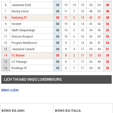
Jeunesse Esch
6.
30
10
10
10
34
34
40
Racing Union
7.
30
11
7
12
48
50
40
Kaerjeng 97
8.
30
11
5
14
43
47
38
Hostert
9.
30
10
6
14
35
56
36
Swift Hesperange
10.
30
10
5
15
34
43
35
Victoria Rosport
11.
30
10
5
15
33
50
35
Progres Niedercorn
12.
30
9
7
14
44
47
34
Jeunesse Canach
13.
30
9
4
17
29
44
31
FC Mamer
14.
30
8
5
17
33
58
29
UT Petange
15.
30
6
7
17
26
49
25
Rodange 91
16.
30
6
7
17
28
65
25
LỊCH THI ĐẤU VĐQG LUXEMBOURG
BÌNH LUẬN:
BÓNG ĐÁ ANH
BÓNG ĐÁ ITALIA