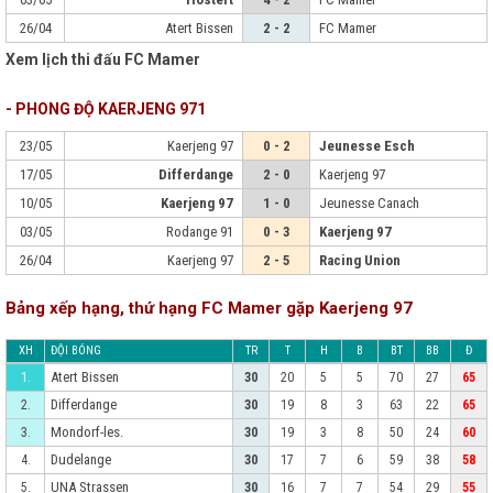
26/04
Atert Bissen
2 - 2
FC Mamer
Xem lịch thi đấu FC Mamer
- PHONG ĐỘ KAERJENG 971
23/05
Kaerjeng 97
0 - 2
Jeunesse Esch
17/05
Differdange
2 - 0
Kaerjeng 97
10/05
Kaerjeng 97
1 - 0
Jeunesse Canach
03/05
Rodange 91
0 - 3
Kaerjeng 97
26/04
Kaerjeng 97
2 - 5
Racing Union
Bảng xếp hạng, thứ hạng FC Mamer gặp Kaerjeng 97
XH
ĐỘI BÓNG
TR
T
H
B
BT
BB
Đ
Atert Bissen
1.
30
20
5
5
70
27
65
Differdange
2.
30
19
8
3
63
22
65
Mondorf-les.
3.
30
19
3
8
50
24
60
Dudelange
4.
30
17
7
6
59
38
58
UNA Strassen
5.
30
16
7
7
54
29
55