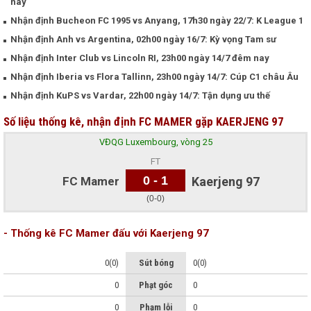
nay
Nhận định Bucheon FC 1995 vs Anyang, 17h30 ngày 22/7: K League 1
Nhận định Anh vs Argentina, 02h00 ngày 16/7: Kỳ vọng Tam sư
Nhận định Inter Club vs Lincoln RI, 23h00 ngày 14/7 đêm nay
Nhận định Iberia vs Flora Tallinn, 23h00 ngày 14/7: Cúp C1 châu Âu
Nhận định KuPS vs Vardar, 22h00 ngày 14/7: Tận dụng ưu thế
Số liệu thống kê, nhận định FC MAMER gặp KAERJENG 97
VĐQG Luxembourg, vòng 25
FT
0 - 1
FC Mamer
Kaerjeng 97
(0-0)
- Thống kê FC Mamer đấu với Kaerjeng 97
0(0)
Sút bóng
0(0)
0
Phạt góc
0
0
Phạm lỗi
0