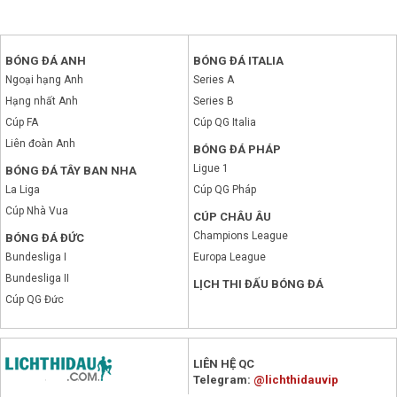
BÓNG ĐÁ ANH
BÓNG ĐÁ ITALIA
Ngoại hạng Anh
Series A
Hạng nhất Anh
Series B
Cúp FA
Cúp QG Italia
Liên đoàn Anh
BÓNG ĐÁ PHÁP
Ligue 1
BÓNG ĐÁ TÂY BAN NHA
La Liga
Cúp QG Pháp
Cúp Nhà Vua
CÚP CHÂU ÂU
Champions League
BÓNG ĐÁ ĐỨC
Bundesliga I
Europa League
Bundesliga II
LỊCH THI ĐẤU BÓNG ĐÁ
Cúp QG Đức
x
LIÊN HỆ QC
Telegram:
@lichthidauvip