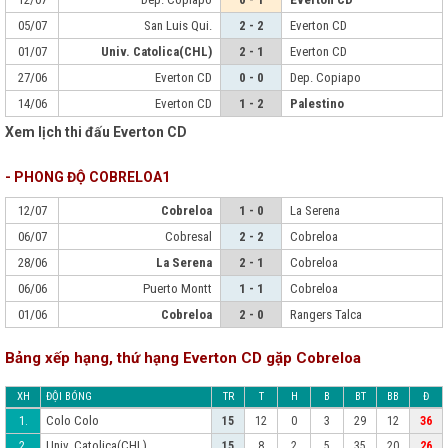
05/07
San Luis Qui.
2 - 2
Everton CD
01/07
Univ. Catolica(CHL)
2 - 1
Everton CD
27/06
Everton CD
0 - 0
Dep. Copiapo
14/06
Everton CD
1 - 2
Palestino
Xem lịch thi đấu Everton CD
- PHONG ĐỘ COBRELOA1
12/07
Cobreloa
1 - 0
La Serena
06/07
Cobresal
2 - 2
Cobreloa
28/06
La Serena
2 - 1
Cobreloa
06/06
Puerto Montt
1 - 1
Cobreloa
01/06
Cobreloa
2 - 0
Rangers Talca
Bảng xếp hạng, thứ hạng Everton CD gặp Cobreloa
XH
ĐỘI BÓNG
TR
T
H
B
BT
BB
Đ
Colo Colo
1.
15
12
0
3
29
12
36
Univ. Catolica(CHL)
2.
15
8
2
5
35
20
26