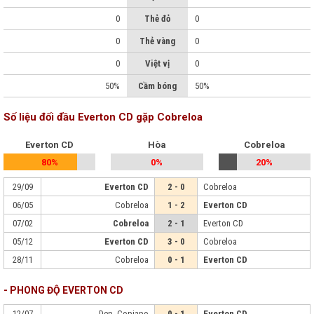
0
Thẻ đỏ
0
0
Thẻ vàng
0
0
Việt vị
0
50%
Cầm bóng
50%
Số liệu đối đầu Everton CD gặp Cobreloa
Everton CD
Hòa
Cobreloa
80%
0%
20%
29/09
Everton CD
2 - 0
Cobreloa
06/05
Cobreloa
1 - 2
Everton CD
07/02
Cobreloa
2 - 1
Everton CD
05/12
Everton CD
3 - 0
Cobreloa
28/11
Cobreloa
0 - 1
Everton CD
- PHONG ĐỘ EVERTON CD
12/07
Dep. Copiapo
0 - 1
Everton CD