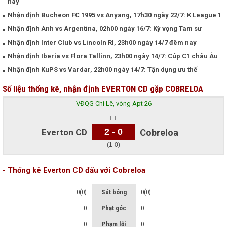
nay
Nhận định Bucheon FC 1995 vs Anyang, 17h30 ngày 22/7: K League 1
Nhận định Anh vs Argentina, 02h00 ngày 16/7: Kỳ vọng Tam sư
Nhận định Inter Club vs Lincoln RI, 23h00 ngày 14/7 đêm nay
Nhận định Iberia vs Flora Tallinn, 23h00 ngày 14/7: Cúp C1 châu Âu
Nhận định KuPS vs Vardar, 22h00 ngày 14/7: Tận dụng ưu thế
Số liệu thống kê, nhận định EVERTON CD gặp COBRELOA
VĐQG Chi Lê, vòng Apt 26
FT
2 - 0
Everton CD
Cobreloa
(1-0)
- Thống kê Everton CD đấu với Cobreloa
0(0)
Sút bóng
0(0)
0
Phạt góc
0
0
Phạm lỗi
0