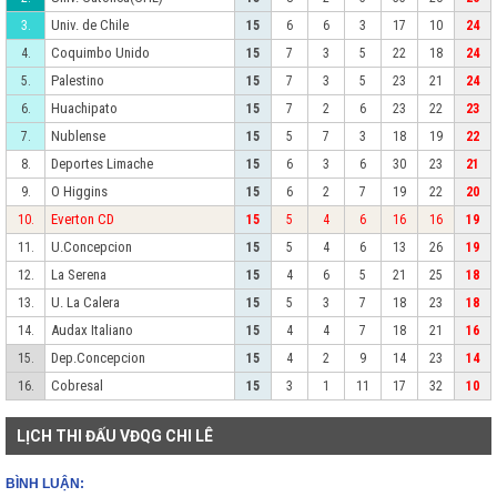
Univ. de Chile
3.
15
6
6
3
17
10
24
Coquimbo Unido
4.
15
7
3
5
22
18
24
Palestino
5.
15
7
3
5
23
21
24
Huachipato
6.
15
7
2
6
23
22
23
Nublense
7.
15
5
7
3
18
19
22
Deportes Limache
8.
15
6
3
6
30
23
21
O Higgins
9.
15
6
2
7
19
22
20
Everton CD
10.
15
5
4
6
16
16
19
U.Concepcion
11.
15
5
4
6
13
26
19
La Serena
12.
15
4
6
5
21
25
18
U. La Calera
13.
15
5
3
7
18
23
18
Audax Italiano
14.
15
4
4
7
18
21
16
Dep.Concepcion
15.
15
4
2
9
14
23
14
Cobresal
16.
15
3
1
11
17
32
10
LỊCH THI ĐẤU VĐQG CHI LÊ
BÌNH LUẬN: