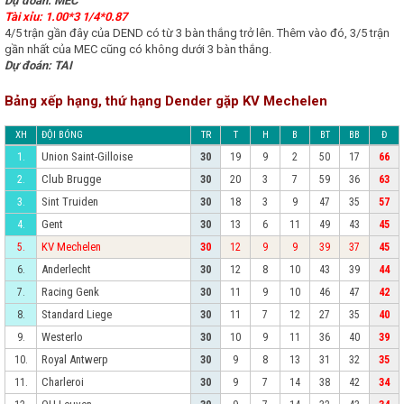
Dự đoán: MEC
Tài xỉu: 1.00*3 1/4*0.87
4/5 trận gần đây của DEND có từ 3 bàn thắng trở lên. Thêm vào đó, 3/5 trận
gần nhất của MEC cũng có không dưới 3 bàn thắng.
Dự đoán: TAI
Bảng xếp hạng, thứ hạng Dender gặp KV Mechelen
XH
ĐỘI BÓNG
TR
T
H
B
BT
BB
Đ
Union Saint-Gilloise
1.
30
19
9
2
50
17
66
Club Brugge
2.
30
20
3
7
59
36
63
Sint Truiden
3.
30
18
3
9
47
35
57
Gent
4.
30
13
6
11
49
43
45
KV Mechelen
5.
30
12
9
9
39
37
45
Anderlecht
6.
30
12
8
10
43
39
44
Racing Genk
7.
30
11
9
10
46
47
42
Standard Liege
8.
30
11
7
12
27
35
40
Westerlo
9.
30
10
9
11
36
40
39
Royal Antwerp
10.
30
9
8
13
31
32
35
Charleroi
11.
30
9
7
14
38
42
34