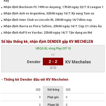
nay
Nhận định Bucheon FC 1995 vs Anyang, 17h30 ngày 22/7: K League 1
Nhận định Anh vs Argentina, 02h00 ngày 16/7: Kỳ vọng Tam sư
Nhận định Inter Club vs Lincoln RI, 23h00 ngày 14/7 đêm nay
Nhận định Iberia vs Flora Tallinn, 23h00 ngày 14/7: Cúp C1 châu Âu
Nhận định KuPS vs Vardar, 22h00 ngày 14/7: Tận dụng ưu thế
Số liệu thống kê, nhận định DENDER gặp KV MECHELEN
VĐQG Bỉ, vòng Play Off 10
FT
2 - 2
Dender
KV Mechelen
(2-2)
- Thống kê Dender đấu với KV Mechelen
0(0)
Sút bóng
0(0)
0
Phạt góc
0
0
Phạm lỗi
0