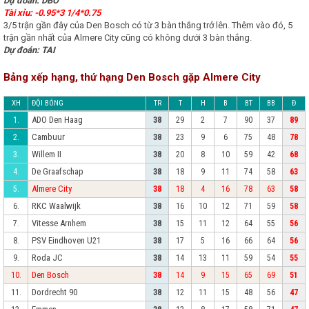
Dự đoán: DBO
Tài xỉu: -0.95*3 1/4*0.75
3/5 trận gần đây của Den Bosch có từ 3 bàn thắng trở lên. Thêm vào đó, 5
trận gần nhất của Almere City cũng có không dưới 3 bàn thắng.
Dự đoán: TAI
Bảng xếp hạng, thứ hạng Den Bosch gặp Almere City
XH
ĐỘI BÓNG
TR
T
H
B
BT
BB
Đ
ADO Den Haag
1.
38
29
2
7
90
37
89
Cambuur
2.
38
23
9
6
75
48
78
Willem II
3.
38
20
8
10
59
42
68
De Graafschap
4.
38
18
9
11
74
58
63
Almere City
5.
38
18
4
16
78
63
58
RKC Waalwijk
6.
38
16
10
12
71
59
58
Vitesse Arnhem
7.
38
15
11
12
64
55
56
PSV Eindhoven U21
8.
38
17
5
16
66
64
56
Roda JC
9.
38
14
13
11
59
54
55
Den Bosch
10.
38
14
9
15
65
69
51
Dordrecht 90
11.
38
12
11
15
48
56
47