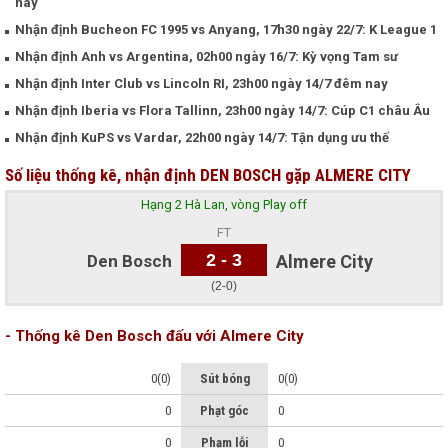
nay
Nhận định Bucheon FC 1995 vs Anyang, 17h30 ngày 22/7: K League 1
Nhận định Anh vs Argentina, 02h00 ngày 16/7: Kỳ vọng Tam sư
Nhận định Inter Club vs Lincoln RI, 23h00 ngày 14/7 đêm nay
Nhận định Iberia vs Flora Tallinn, 23h00 ngày 14/7: Cúp C1 châu Âu
Nhận định KuPS vs Vardar, 22h00 ngày 14/7: Tận dụng ưu thế
Số liệu thống kê, nhận định DEN BOSCH gặp ALMERE CITY
Hạng 2 Hà Lan, vòng Play off
FT
2 - 3
Den Bosch
Almere City
(2-0)
- Thống kê Den Bosch đấu với Almere City
0(0)
Sút bóng
0(0)
0
Phạt góc
0
0
Phạm lỗi
0