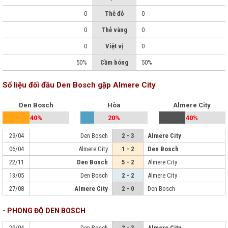
0
Thẻ đỏ
0
0
Thẻ vàng
0
0
Việt vị
0
50%
Cầm bóng
50%
Số liệu đối đầu Den Bosch gặp Almere City
Den Bosch
Hòa
Almere City
40%
20%
40%
29/04
Den Bosch
2 - 3
Almere City
06/04
Almere City
1 - 2
Den Bosch
22/11
Den Bosch
5 - 2
Almere City
13/05
Den Bosch
2 - 2
Almere City
27/08
Almere City
2 - 0
Den Bosch
- PHONG ĐỘ DEN BOSCH
29/04
Den Bosch
2 - 3
Almere City