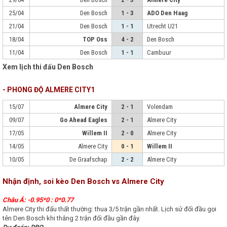
25/04
Den Bosch
1 - 3
ADO Den Haag
21/04
Den Bosch
1 - 1
Utrecht U21
18/04
TOP Oss
4 - 2
Den Bosch
11/04
Den Bosch
1 - 1
Cambuur
Xem lịch thi đấu Den Bosch
- PHONG ĐỘ ALMERE CITY1
15/07
Almere City
2 - 1
Volendam
09/07
Go Ahead Eagles
2 - 1
Almere City
17/05
Willem II
2 - 0
Almere City
14/05
Almere City
0 - 1
Willem II
10/05
De Graafschap
2 - 2
Almere City
Nhận định, soi kèo Den Bosch vs Almere City
Châu Á: -0.95*0 : 0*0.77
Almere City thi đấu thất thường: thua 3/5 trận gần nhất. Lịch sử đối đầu gọi
tên Den Bosch khi thắng 2 trận đối đầu gần đây.