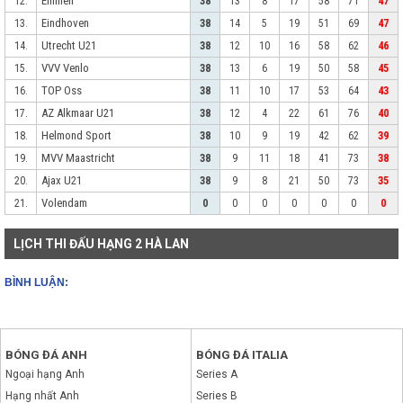
Emmen
12.
38
13
8
17
58
71
47
Eindhoven
13.
38
14
5
19
51
69
47
Utrecht U21
14.
38
12
10
16
58
62
46
VVV Venlo
15.
38
13
6
19
50
58
45
TOP Oss
16.
38
11
10
17
53
64
43
AZ Alkmaar U21
17.
38
12
4
22
61
76
40
Helmond Sport
18.
38
10
9
19
42
62
39
MVV Maastricht
19.
38
9
11
18
41
73
38
Ajax U21
20.
38
9
8
21
50
73
35
Volendam
21.
0
0
0
0
0
0
0
LỊCH THI ĐẤU HẠNG 2 HÀ LAN
BÌNH LUẬN:
BÓNG ĐÁ ANH
BÓNG ĐÁ ITALIA
Ngoại hạng Anh
Series A
Hạng nhất Anh
Series B