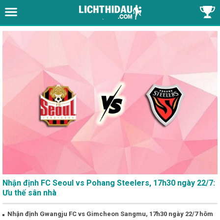
Nhận định FC Seoul vs Pohang Steelers, 17h30 ngày 22/7:
Ưu thế sân nhà
Nhận định Gwangju FC vs Gimcheon Sangmu, 17h30 ngày 22/7 hôm