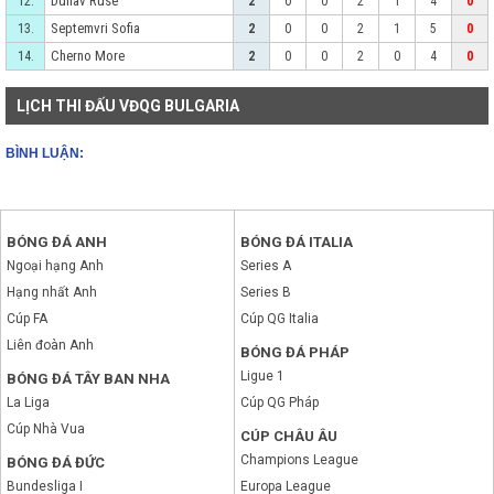
Dunav Ruse
12.
2
0
0
2
1
4
0
Septemvri Sofia
13.
2
0
0
2
1
5
0
Cherno More
14.
2
0
0
2
0
4
0
LỊCH THI ĐẤU VĐQG BULGARIA
BÌNH LUẬN:
BÓNG ĐÁ ANH
BÓNG ĐÁ ITALIA
Ngoại hạng Anh
Series A
Hạng nhất Anh
Series B
Cúp FA
Cúp QG Italia
Liên đoàn Anh
BÓNG ĐÁ PHÁP
Ligue 1
BÓNG ĐÁ TÂY BAN NHA
La Liga
Cúp QG Pháp
Cúp Nhà Vua
CÚP CHÂU ÂU
Champions League
BÓNG ĐÁ ĐỨC
Bundesliga I
Europa League