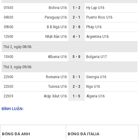
Bolivia U16
1 - 2
Hy Lạp U16
01h30
Paraguay U16
2 - 1
Puerto Rico U16
04h30
B.B.Ngà U16
2 - 0
Pháp U16
09h00
Nhật Bản U16
4 - 1
Argentina U16
12h00
Thứ 2, ngày 08/06
Albania U16
5 - 0
Bulgaria U17
15h00
Thứ 3, ngày 09/06
Romania U16
3 - 1
Georgia U16
22h00
Tunisia U16
2 - 2
Nga U16
22h30
Arập Xêut U16
1 - 5
Algeria U16
22h59
BÌNH LUẬN:
BÓNG ĐÁ ANH
BÓNG ĐÁ ITALIA