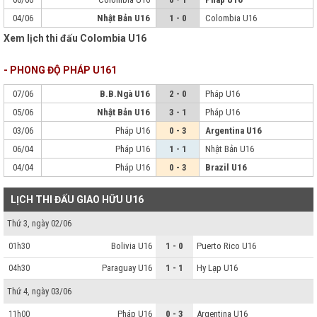
04/06
Nhật Bản U16
1 - 0
Colombia U16
Xem lịch thi đấu Colombia U16
- PHONG ĐỘ PHÁP U161
07/06
B.B.Ngà U16
2 - 0
Pháp U16
05/06
Nhật Bản U16
3 - 1
Pháp U16
03/06
Pháp U16
0 - 3
Argentina U16
06/04
Pháp U16
1 - 1
Nhật Bản U16
04/04
Pháp U16
0 - 3
Brazil U16
LỊCH THI ĐẤU GIAO HỮU U16
Thứ 3, ngày 02/06
Bolivia U16
1 - 0
Puerto Rico U16
01h30
Paraguay U16
1 - 1
Hy Lạp U16
04h30
Thứ 4, ngày 03/06
Pháp U16
0 - 3
Argentina U16
11h00