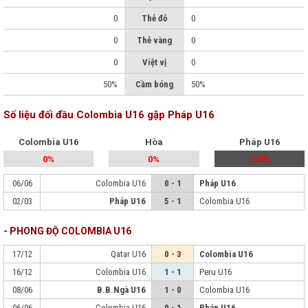
0
Thẻ đỏ
0
0
Thẻ vàng
0
0
Việt vị
0
50%
Cầm bóng
50%
Số liệu đối đầu Colombia U16 gặp Pháp U16
Colombia U16
Hòa
Pháp U16
0%
0%
100%
06/06
Colombia U16
0 - 1
Pháp U16
02/03
Pháp U16
5 - 1
Colombia U16
- PHONG ĐỘ COLOMBIA U16
17/12
Qatar U16
0 - 3
Colombia U16
16/12
Colombia U16
1 - 1
Peru U16
08/06
B.B.Ngà U16
1 - 0
Colombia U16
06/06
Colombia U16
0 - 1
Pháp U16