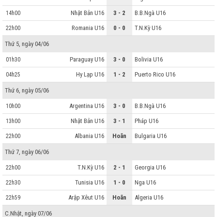
Nhật Bản U16
3 - 2
B.B.Ngà U16
14h00
Romania U16
0 - 0
T.N.Kỳ U16
22h00
Thứ 5, ngày 04/06
Paraguay U16
3 - 0
Bolivia U16
01h30
Hy Lạp U16
1 - 2
Puerto Rico U16
04h25
Thứ 6, ngày 05/06
Argentina U16
3 - 0
B.B.Ngà U16
10h00
Nhật Bản U16
3 - 1
Pháp U16
13h00
Albania U16
Hoãn
Bulgaria U16
22h00
Thứ 7, ngày 06/06
T.N.Kỳ U16
2 - 1
Georgia U16
22h00
Tunisia U16
1 - 0
Nga U16
22h30
Arập Xêut U16
Hoãn
Algeria U16
22h59
C.Nhật, ngày 07/06