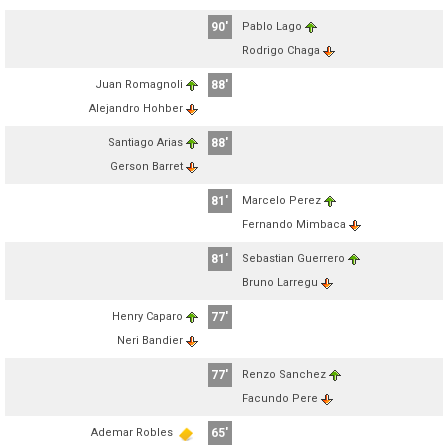
90'
Pablo Lago
Rodrigo Chaga
Juan Romagnoli
88'
Alejandro Hohber
Santiago Arias
88'
Gerson Barret
81'
Marcelo Perez
Fernando Mimbaca
81'
Sebastian Guerrero
Bruno Larregu
Henry Caparo
77'
Neri Bandier
77'
Renzo Sanchez
Facundo Pere
Ademar Robles
65'