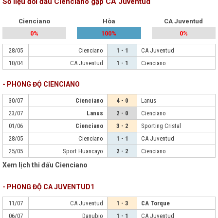
Số liệu đối đầu Cienciano gặp CA Juventud
Cienciano
Hòa
CA Juventud
0%
100%
0%
28/05
Cienciano
1 - 1
CA Juventud
10/04
CA Juventud
1 - 1
Cienciano
- PHONG ĐỘ CIENCIANO
30/07
Cienciano
4 - 0
Lanus
23/07
Lanus
2 - 0
Cienciano
01/06
Cienciano
3 - 2
Sporting Cristal
28/05
Cienciano
1 - 1
CA Juventud
25/05
Sport Huancayo
2 - 2
Cienciano
Xem lịch thi đấu Cienciano
- PHONG ĐỘ CA JUVENTUD1
11/07
CA Juventud
1 - 3
CA Torque
06/07
Danubio
1 - 1
CA Juventud