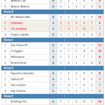
America Cali
3.
6
2
3
1
6
5
9
Alianza Atletico
4.
6
0
2
4
2
9
2
Bảng B
Atl. Mineiro/MG
1.
6
3
1
2
8
6
10
Cienciano
2.
6
2
2
2
5
7
8
CA Juventud
3.
6
1
4
1
10
7
7
Puerto Cabello
4.
6
2
1
3
6
9
7
Bảng C
Sao Paulo/SP
1.
6
3
3
0
6
1
12
O Higgins
2.
6
3
1
2
8
6
10
Millonarios
3.
6
2
2
2
7
7
8
Boston River
4.
6
1
0
5
5
12
3
Bảng D
Deportivo Recoleta
1.
6
1
5
0
6
5
8
Santos/SP
2.
6
1
4
1
8
6
7
San Lorenzo
3.
6
1
4
1
6
5
7
Dep.Cuenca
4.
6
1
3
2
3
7
6
Bảng E
Botafogo/RJ
1.
6
5
1
0
15
5
16