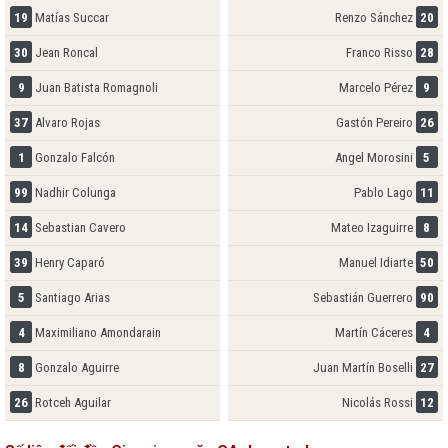
19
Matías Succar
Renzo Sánchez
20
30
Jean Roncal
Franco Risso
28
9
Juan Batista Romagnoli
Marcelo Pérez
9
37
Alvaro Rojas
Gastón Pereiro
26
1
Gonzalo Falcón
Angel Morosini
5
99
Nadhir Colunga
Pablo Lago
11
14
Sebastian Cavero
Mateo Izaguirre
8
39
Henry Caparó
Manuel Idiarte
50
5
Santiago Arias
Sebastián Guerrero
90
4
Maximiliano Amondarain
Martín Cáceres
4
8
Gonzalo Aguirre
Juan Martín Boselli
27
26
Rotceh Aguilar
Nicolás Rossi
12