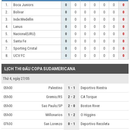
Boca Juniors
1.
0
0
0
0
0
0
0
Bolivar
2.
0
0
0
0
0
0
0
Inde.Medellin
3.
0
0
0
0
0
0
0
Lanus
4.
0
0
0
0
0
0
0
Nacional(URU)
5.
0
0
0
0
0
0
0
Santa Fe
6.
0
0
0
0
0
0
0
Sporting Cristal
7.
0
0
0
0
0
0
0
UCV FC
8.
0
0
0
0
0
0
0
LỊCH THI ĐẤU COPA SUDAMERICANA
Thứ 4, ngày 27/05
Palestino
1 - 1
Deportivo Riestra
05h00
Gremio/RS
2 - 2
CA Torque
05h00
Sao Paulo/SP
2 - 0
Boston River
05h00
Millonarios
1 - 2
O Higgins
05h00
San Lorenzo
0 - 1
Deportivo Recoleta
07h30