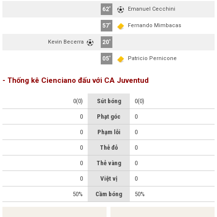
62'
Emanuel Cecchini
57'
Fernando Mimbacas
Kevin Becerra
20'
05'
Patricio Pernicone
- Thống kê Cienciano đấu với CA Juventud
0(0)
Sút bóng
0(0)
0
Phạt góc
0
0
Phạm lỗi
0
0
Thẻ đỏ
0
0
Thẻ vàng
0
0
Việt vị
0
50%
Cầm bóng
50%