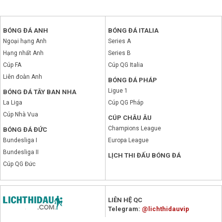
BÓNG ĐÁ ANH
BÓNG ĐÁ ITALIA
Ngoại hạng Anh
Series A
Hạng nhất Anh
Series B
Cúp FA
Cúp QG Italia
Liên đoàn Anh
BÓNG ĐÁ PHÁP
Ligue 1
BÓNG ĐÁ TÂY BAN NHA
La Liga
Cúp QG Pháp
Cúp Nhà Vua
CÚP CHÂU ÂU
Champions League
BÓNG ĐÁ ĐỨC
Bundesliga I
Europa League
Bundesliga II
LỊCH THI ĐẤU BÓNG ĐÁ
Cúp QG Đức
x
LIÊN HỆ QC
Telegram:
@lichthidauvip