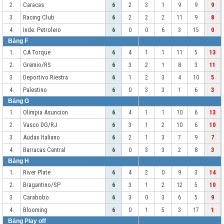
Caracas
2.
6
2
3
1
9
9
9
Racing Club
3.
6
2
2
2
11
9
8
Inde. Petrolero
4.
6
0
0
6
3
15
0
Bảng F
CA Torque
1.
6
4
1
1
11
5
13
Gremio/RS
2.
6
3
2
1
8
3
11
Deportivo Riestra
3.
6
1
2
3
4
10
5
Palestino
4.
6
0
3
3
1
6
3
Bảng G
Olimpia Asuncion
1.
6
4
1
1
10
6
13
Vasco DG/RJ
2.
6
3
1
2
10
6
10
Audax Italiano
3.
6
2
1
3
7
9
7
Barracas Central
4.
6
0
3
3
2
8
3
Bảng H
River Plate
1.
6
4
2
0
9
3
14
Bragantino/SP
2.
6
3
1
2
12
5
10
Carabobo
3.
6
3
0
3
6
5
9
Blooming
4.
6
0
1
5
3
17
1
Bảng Play off