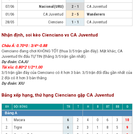
07/06
Nacional(URU)
2 - 1
CA Juventud
01/06
CA Juventud
2 - 5
Wanderers
28/05
Cienciano
1 - 1
CA Juventud
Nhận định, soi kèo Cienciano vs CA Juventud
Châu Á: 0.70*0 : 3/4*-0.88
Cienciano đang chơi KHÔNG TỐT (thua 3/5 trận gần đây). Mặt khác, CA
Juventud thi đấu TỰ TIN (thắng 3/5 trận gần nhất).
Dự đoán: CAJU
Tài xỉu: 0.80*2 1/2*1.00
3/5 trận gần đây của Cienciano có ít hơn 3 bàn. 3/5 trận đối đầu gần nhất của
2 đội có ít hơn 3 bàn thắng
Dự đoán: XIU
Bảng xếp hạng, thứ hạng Cienciano gặp CA Juventud
XH
ĐỘI BÓNG
TR
T
H
B
BT
BB
Đ
Bảng A
Macara
1.
6
2
4
0
6
3
10
Tigre
2.
6
2
3
1
8
5
9