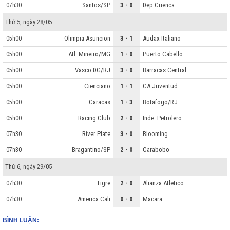
Santos/SP
3 - 0
Dep.Cuenca
07h30
Thứ 5, ngày 28/05
Olimpia Asuncion
3 - 1
Audax Italiano
05h00
Atl. Mineiro/MG
1 - 0
Puerto Cabello
05h00
Vasco DG/RJ
3 - 0
Barracas Central
05h00
Cienciano
1 - 1
CA Juventud
05h00
Caracas
1 - 3
Botafogo/RJ
05h00
Racing Club
2 - 0
Inde. Petrolero
05h00
River Plate
3 - 0
Blooming
07h30
Bragantino/SP
2 - 0
Carabobo
07h30
Thứ 6, ngày 29/05
Tigre
2 - 0
Alianza Atletico
07h30
America Cali
0 - 0
Macara
07h30
BÌNH LUẬN: