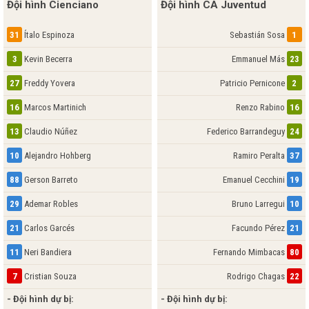
Đội hình Cienciano
Đội hình CA Juventud
31
Ítalo Espinoza
Sebastián Sosa
1
3
Kevin Becerra
Emmanuel Más
23
27
Freddy Yovera
Patricio Pernicone
2
16
Marcos Martinich
Renzo Rabino
16
13
Claudio Núñez
Federico Barrandeguy
24
10
Alejandro Hohberg
Ramiro Peralta
37
88
Gerson Barreto
Emanuel Cecchini
19
29
Ademar Robles
Bruno Larregui
10
21
Carlos Garcés
Facundo Pérez
21
11
Neri Bandiera
Fernando Mimbacas
80
7
Cristian Souza
Rodrigo Chagas
22
- Đội hình dự bị:
- Đội hình dự bị: