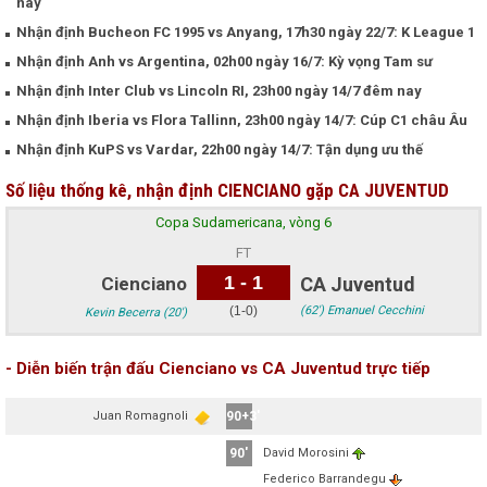
nay
Nhận định Bucheon FC 1995 vs Anyang, 17h30 ngày 22/7: K League 1
Nhận định Anh vs Argentina, 02h00 ngày 16/7: Kỳ vọng Tam sư
Nhận định Inter Club vs Lincoln RI, 23h00 ngày 14/7 đêm nay
Nhận định Iberia vs Flora Tallinn, 23h00 ngày 14/7: Cúp C1 châu Âu
Nhận định KuPS vs Vardar, 22h00 ngày 14/7: Tận dụng ưu thế
Số liệu thống kê, nhận định CIENCIANO gặp CA JUVENTUD
Copa Sudamericana, vòng 6
FT
1 - 1
Cienciano
CA Juventud
(1-0)
(62') Emanuel Cecchini
Kevin Becerra (20')
- Diễn biến trận đấu Cienciano vs CA Juventud trực tiếp
Juan Romagnoli
90+3'
90'
David Morosini
Federico Barrandegu