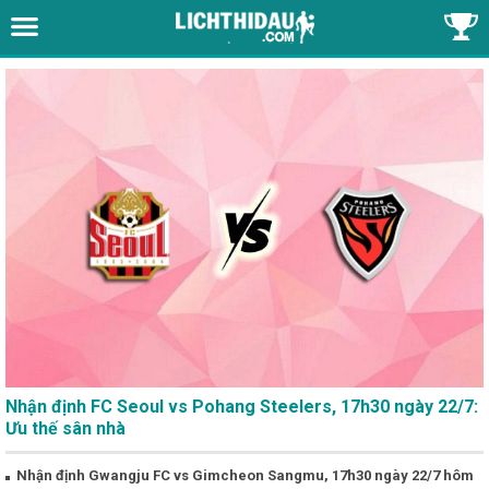
Nhận định FC Seoul vs Pohang Steelers, 17h30 ngày 22/7:
Ưu thế sân nhà
Nhận định Gwangju FC vs Gimcheon Sangmu, 17h30 ngày 22/7 hôm