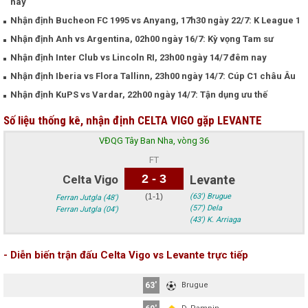
nay
Nhận định Bucheon FC 1995 vs Anyang, 17h30 ngày 22/7: K League 1
Nhận định Anh vs Argentina, 02h00 ngày 16/7: Kỳ vọng Tam sư
Nhận định Inter Club vs Lincoln RI, 23h00 ngày 14/7 đêm nay
Nhận định Iberia vs Flora Tallinn, 23h00 ngày 14/7: Cúp C1 châu Âu
Nhận định KuPS vs Vardar, 22h00 ngày 14/7: Tận dụng ưu thế
Số liệu thống kê, nhận định CELTA VIGO gặp LEVANTE
VĐQG Tây Ban Nha, vòng 36
FT
2 - 3
Celta Vigo
Levante
(1-1)
(63') Brugue
Ferran Jutgla (48')
(57') Dela
Ferran Jutgla (04')
(43') K. Arriaga
- Diễn biến trận đấu Celta Vigo vs Levante trực tiếp
63'
Brugue