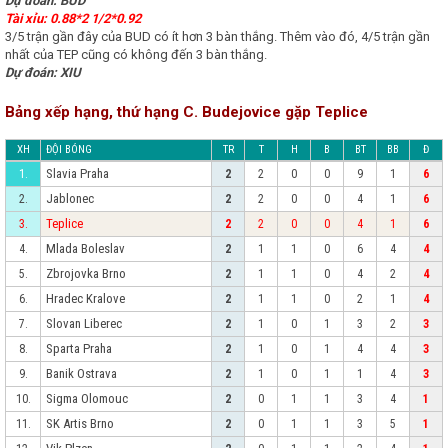
Dự đoán: BUD
Tài xỉu: 0.88*2 1/2*0.92
3/5 trận gần đây của BUD có ít hơn 3 bàn thắng. Thêm vào đó, 4/5 trận gần
nhất của TEP cũng có không đến 3 bàn thắng.
Dự đoán: XIU
Bảng xếp hạng, thứ hạng C. Budejovice gặp Teplice
XH
ĐỘI BÓNG
TR
T
H
B
BT
BB
Đ
Slavia Praha
1.
2
2
0
0
9
1
6
Jablonec
2.
2
2
0
0
4
1
6
Teplice
3.
2
2
0
0
4
1
6
Mlada Boleslav
4.
2
1
1
0
6
4
4
Zbrojovka Brno
5.
2
1
1
0
4
2
4
Hradec Kralove
6.
2
1
1
0
2
1
4
Slovan Liberec
7.
2
1
0
1
3
2
3
Sparta Praha
8.
2
1
0
1
4
4
3
Banik Ostrava
9.
2
1
0
1
1
4
3
Sigma Olomouc
10.
2
0
1
1
3
4
1
SK Artis Brno
11.
2
0
1
1
3
5
1