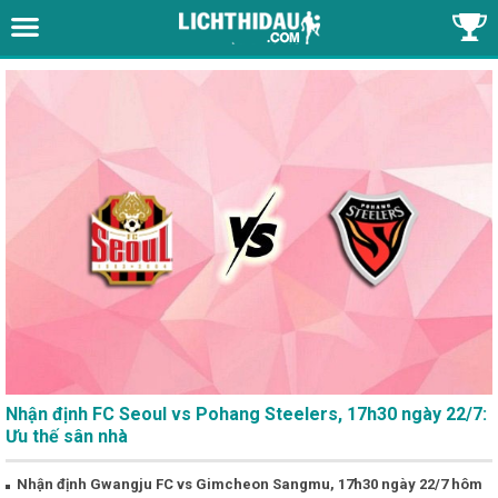
Nhận định FC Seoul vs Pohang Steelers, 17h30 ngày 22/7:
Ưu thế sân nhà
Nhận định Gwangju FC vs Gimcheon Sangmu, 17h30 ngày 22/7 hôm