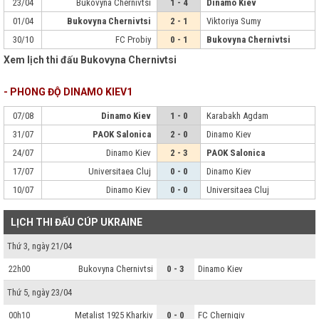
23/04
Bukovyna Chernivtsi
1 - 4
Dinamo Kiev
01/04
Bukovyna Chernivtsi
2 - 1
Viktoriya Sumy
30/10
FC Probiy
0 - 1
Bukovyna Chernivtsi
Xem lịch thi đấu Bukovyna Chernivtsi
- PHONG ĐỘ DINAMO KIEV1
07/08
Dinamo Kiev
1 - 0
Karabakh Agdam
31/07
PAOK Salonica
2 - 0
Dinamo Kiev
24/07
Dinamo Kiev
2 - 3
PAOK Salonica
17/07
Universitaea Cluj
0 - 0
Dinamo Kiev
10/07
Dinamo Kiev
0 - 0
Universitaea Cluj
LỊCH THI ĐẤU CÚP UKRAINE
Thứ 3, ngày 21/04
Bukovyna Chernivtsi
0 - 3
Dinamo Kiev
22h00
Thứ 5, ngày 23/04
Metalist 1925 Kharkiv
0 - 0
FC Chernigiv
00h10