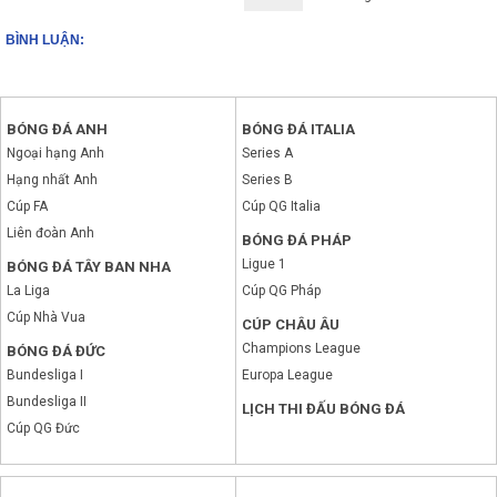
BÌNH LUẬN:
BÓNG ĐÁ ANH
BÓNG ĐÁ ITALIA
Ngoại hạng Anh
Series A
Hạng nhất Anh
Series B
Cúp FA
Cúp QG Italia
Liên đoàn Anh
BÓNG ĐÁ PHÁP
Ligue 1
BÓNG ĐÁ TÂY BAN NHA
La Liga
Cúp QG Pháp
Cúp Nhà Vua
CÚP CHÂU ÂU
Champions League
BÓNG ĐÁ ĐỨC
Bundesliga I
Europa League
Bundesliga II
LỊCH THI ĐẤU BÓNG ĐÁ
Cúp QG Đức