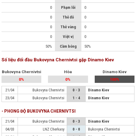
0
Phạm lỗi
0
0
Thẻ đỏ
0
0
Thẻ vàng
0
0
Việt vị
0
50%
Cầm bóng
50%
Số liệu đối đầu Bukovyna Chernivtsi gặp Dinamo Kiev
Bukovyna Chernivtsi
Hòa
Dinamo Kiev
0%
0%
100%
21/04
Bukovyna Chernivtsi
0 - 3
Dinamo Kiev
23/04
Bukovyna Chernivtsi
1 - 4
Dinamo Kiev
- PHONG ĐỘ BUKOVYNA CHERNIVTSI
21/04
Bukovyna Chernivtsi
0 - 3
Dinamo Kiev
04/03
LNZ Cherkasy
0 - 0
Bukovyna Chernivtsi