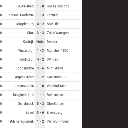
A.Bielefeld
1 - 0
Hansa Rostock
0
Puskas Akademia
1 - 3
Lommel
0
Magdeburg
4 - 2
SSV Ulm
0
Sion
3 - 2
Zulte-Waregem
0
Kortrijk
Hoãn
Dender
0
Winterthur
1 - 3
Munchen 1860
0
Ingolstadt
4 - 2
SV Ried
0
Sonderjyske
3 - 6
Midtjylland
0
Arges Pitesti
1 - 2
Gaziantep B.B
0
Hannover 96
1 - 0
Waldhof Man.
0
Drogheda Utd
1 - 1
Bohemians
0
Osnabruck
5 - 2
Oberhausen
0
Basel
5 - 6
Elversberg
0
Fatih Karagumruk
1 - 2
Petrolul Ploiesti
0