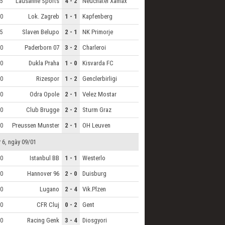
Lausanne Sports
4 - 2
Neuchatel Xamax
5
Lok. Zagreb
1 - 1
Kapfenberg
0
Slaven Belupo
2 - 1
NK Primorje
5
Paderborn 07
3 - 2
Charleroi
0
Dukla Praha
1 - 0
Kisvarda FC
0
Rizespor
1 - 2
Genclerbirligi
0
Odra Opole
2 - 1
Velez Mostar
0
Club Brugge
2 - 2
Sturm Graz
0
Preussen Munster
2 - 1
OH Leuven
0
 6, ngày 09/01
Istanbul BB
1 - 1
Westerlo
0
Hannover 96
2 - 0
Duisburg
0
Lugano
2 - 4
Vik.Plzen
0
CFR Cluj
0 - 2
Gent
0
Racing Genk
3 - 4
Diosgyori
0