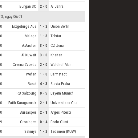
Burgan SC
2 - 0
Al Jahra
0
 3, ngày 06/01
Erzgebirge Aue
1 - 2
Union Berlin
0
Malaga
1 - 3
Telstar
0
A.Aachen
3 - 0
CZ Jena
0
Al Kuwait
3 - 0
Khaitan
0
Crvena Zvezda
2 - 0
Waldhof Man.
0
Wehen
1 - 0
Darmstadt
0
Basel
4 - 3
Slavia Praha
0
RB Salzburg
0 - 5
Bayern Munich
0
Fatih Karagumruk
2 - 1
Universitaea Cluj
0
Bursaspor
2 - 1
Arges Pitesti
0
Groningen
0 - 4
Bodo Glimt
9
Salmiya
1 - 2
Tadamon (KUW)
0