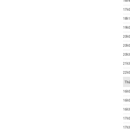
16h4
17h0
18h1
19h0
20h0
20h0
20h3
21h3
22h0
Thứ
16h0
16h0
16h3
17h0
17h3