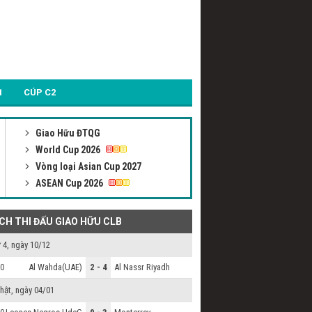
1
CÚP C2
Giao Hữu ĐTQG
World Cup 2026
Vòng loại Asian Cup 2027
ASEAN Cup 2026
ỊCH THI ĐẤU GIAO HỮU CLB
 4, ngày 10/12
Al Wahda(UAE)
2 - 4
Al Nassr Riyadh
0
hật, ngày 04/01