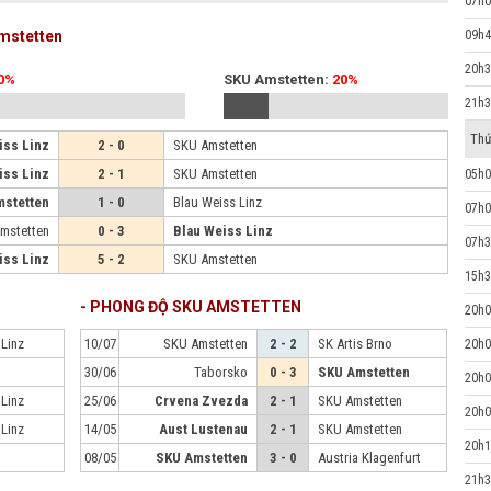
07h0
Amstetten
09h4
20h3
0%
SKU Amstetten:
20%
21h3
Thứ
iss Linz
2 - 0
SKU Amstetten
iss Linz
2 - 1
SKU Amstetten
05h0
stetten
1 - 0
Blau Weiss Linz
07h0
mstetten
0 - 3
Blau Weiss Linz
07h3
iss Linz
5 - 2
SKU Amstetten
15h3
- PHONG ĐỘ SKU AMSTETTEN
20h0
 Linz
10/07
SKU Amstetten
2 - 2
SK Artis Brno
20h0
30/06
Taborsko
0 - 3
SKU Amstetten
20h0
 Linz
25/06
Crvena Zvezda
2 - 1
SKU Amstetten
20h0
 Linz
14/05
Aust Lustenau
2 - 1
SKU Amstetten
20h1
08/05
SKU Amstetten
3 - 0
Austria Klagenfurt
21h3