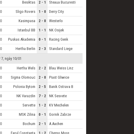
Besiktas
2 - 1
Steaua Bucuresti
0
Sligo Rovers
1 - 0
Derry City
0
Kasimpasa
2 - 0
Westerlo
0
Istanbul BB
1 - 1
NK Osijek
0
Puskas Akademia
0 - 1
Racing Genk
0
Hertha Berlin
2 - 3
Standard Liege
0
 7, ngày 10/01
Hertha Wels
2 - 2
Blau Weiss Linz
0
Sigma Olomouc
2 - 0
Piast Gliwice
0
Polonia Bytom
2 - 5
Banik Ostrava B
0
NK Varazdin
7 - 2
NK Sesvete
0
Servette
1 - 2
KV Mechelen
0
MSK Zilina
0 - 1
Gornik Zabrze
0
Bochum
2 - 1
A.Aachen
0
Farul Constanta
1 - 2
Cherno More
0