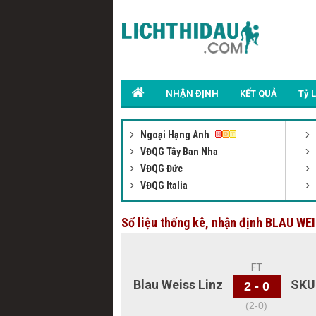
NHẬN ĐỊNH
KẾT QUẢ
Tỷ 
Ngoại Hạng Anh
VĐQG Tây Ban Nha
VĐQG Đức
VĐQG Italia
Số liệu thống kê, nhận định BLAU 
FT
Blau Weiss Linz
SKU
2 - 0
(2-0)