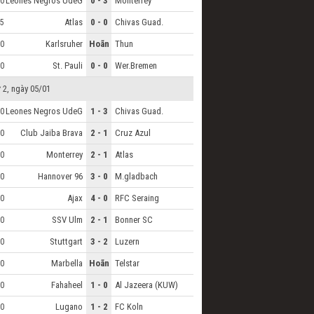
Leones Negros UdeG
0 - 3
Monterrey
0
Atlas
0 - 0
Chivas Guad.
5
Karlsruher
Hoãn
Thun
0
St. Pauli
0 - 0
Wer.Bremen
0
 2, ngày 05/01
Leones Negros UdeG
1 - 3
Chivas Guad.
0
Club Jaiba Brava
2 - 1
Cruz Azul
0
Monterrey
2 - 1
Atlas
0
Hannover 96
3 - 0
M.gladbach
0
Ajax
4 - 0
RFC Seraing
0
SSV Ulm
2 - 1
Bonner SC
0
Stuttgart
3 - 2
Luzern
0
Marbella
Hoãn
Telstar
0
Fahaheel
1 - 0
Al Jazeera (KUW)
0
Lugano
1 - 2
FC Koln
0