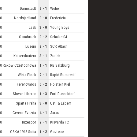
Darmstadt
2 - 1
Wehen
0
Nordsjaelland
0 - 0
Fredericia
0
Lask
3 - 0
Young Boys
0
Osnabruck
0 - 2
Schalke 04
0
Luzern
2 - 1
SCR Altach
0
Kaiserslautern
3 - 1
Zurich
0
Rakow Czestochowa
1 - 1
RB Salzburg
0
Wisla Plock
2 - 1
Rapid Bucuresti
0
Ferencvaros
0 - 2
Holstein Kiel
0
Slovan Liberec
1 - 3
Fort.Dusseldorf
0
Sparta Praha
3 - 0
Usti & Labem
0
Crvena Zvezda
4 - 1
Aarau
0
Rizespor
2 - 1
Kisvarda FC
0
CSKA 1948 Sofia
1 - 2
Goztepe
0