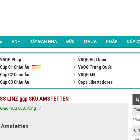
Lệ
ANH
TÂY BAN NHA
ĐỨC
ITALIA
PHÁP
CÚP C
VĐQG Pháp
VĐQG Việt Nam
Cúp C1 Châu Âu
VĐQG Trung Quốc
Cúp C2 Châu Âu
VĐQG Mỹ
Cúp C3 Châu Âu
Copa Libertadores
WEISS LINZ gặp SKU AMSTETTEN
L
Giao Hữu CLB, vòng T.1
Thứ
22h3
 Amstetten
C.N