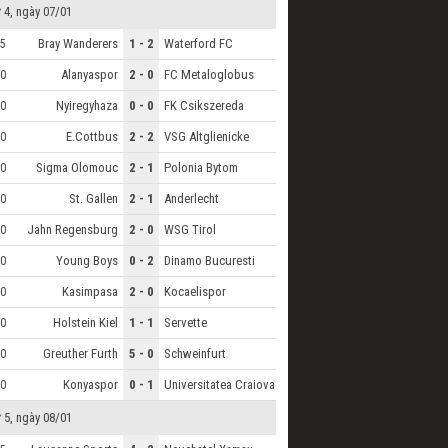
 4, ngày 07/01
Bray Wanderers
1 - 2
Waterford FC
5
Alanyaspor
2 - 0
FC Metaloglobus
0
Nyiregyhaza
0 - 0
FK Csikszereda
0
E.Cottbus
2 - 2
VSG Altglienicke
0
Sigma Olomouc
2 - 1
Polonia Bytom
0
St. Gallen
2 - 1
Anderlecht
0
Jahn Regensburg
2 - 0
WSG Tirol
0
Young Boys
0 - 2
Dinamo Bucuresti
0
Kasimpasa
2 - 0
Kocaelispor
0
Holstein Kiel
1 - 1
Servette
0
Greuther Furth
5 - 0
Schweinfurt
0
Konyaspor
0 - 1
Universitatea Craiova
0
 5, ngày 08/01