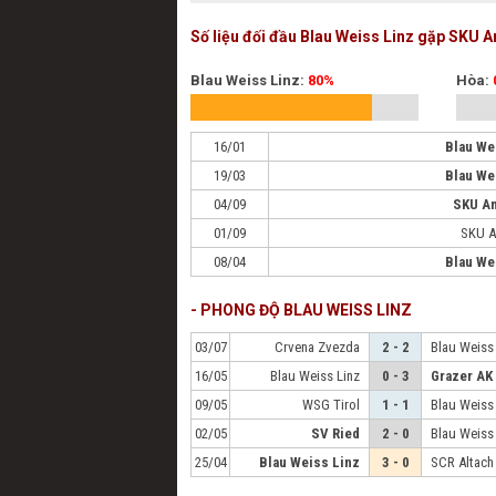
Số liệu đối đầu Blau Weiss Linz gặp SKU 
Blau Weiss Linz:
80%
Hòa:
16/01
Blau We
19/03
Blau We
04/09
SKU Am
01/09
SKU A
08/04
Blau We
- PHONG ĐỘ BLAU WEISS LINZ
03/07
Crvena Zvezda
2 - 2
Blau Weiss
16/05
Blau Weiss Linz
0 - 3
Grazer AK
09/05
WSG Tirol
1 - 1
Blau Weiss
02/05
SV Ried
2 - 0
Blau Weiss
25/04
Blau Weiss Linz
3 - 0
SCR Altach