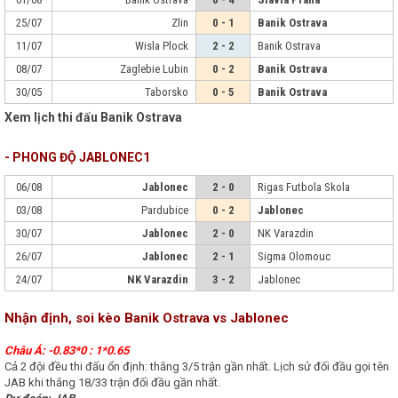
25/07
Zlin
0 - 1
Banik Ostrava
11/07
Wisla Plock
2 - 2
Banik Ostrava
08/07
Zaglebie Lubin
0 - 2
Banik Ostrava
30/05
Taborsko
0 - 5
Banik Ostrava
Xem lịch thi đấu Banik Ostrava
- PHONG ĐỘ JABLONEC1
06/08
Jablonec
2 - 0
Rigas Futbola Skola
03/08
Pardubice
0 - 2
Jablonec
30/07
Jablonec
2 - 0
NK Varazdin
26/07
Jablonec
2 - 1
Sigma Olomouc
24/07
NK Varazdin
3 - 2
Jablonec
Nhận định, soi kèo Banik Ostrava vs Jablonec
Châu Á: -0.83*0 : 1*0.65
Cả 2 đội đều thi đấu ổn định: thắng 3/5 trận gần nhất. Lịch sử đối đầu gọi tên
JAB khi thắng 18/33 trận đối đầu gần nhất.