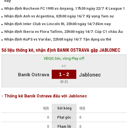
nay
Nhận định Bucheon FC 1995 vs Anyang, 17h30 ngày 22/7: K League 1
Nhận định Anh vs Argentina, 02h00 ngày 16/7: Kỳ vọng Tam sư
Nhận định Inter Club vs Lincoln RI, 23h00 ngày 14/7 đêm nay
Nhận định Iberia vs Flora Tallinn, 23h00 ngày 14/7: Cúp C1 châu Âu
Nhận định KuPS vs Vardar, 22h00 ngày 14/7: Tận dụng ưu thế
Số liệu thống kê, nhận định BANIK OSTRAVA gặp JABLONEC
VĐQG Séc, vòng Play off
FT
1 - 2
Banik Ostrava
Jablonec
(0-2)
- Thống kê Banik Ostrava đấu với Jablonec
0(0)
Sút bóng
0(0)
0
Phạt góc
0
0
Phạm lỗi
0