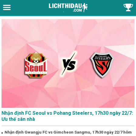
Nhận định FC Seoul vs Pohang Steelers, 17h30 ngày 22/7:
Ưu thế sân nhà
Nhận định Gwangju FC vs Gimcheon Sangmu, 17h30 ngày 22/7 hôm