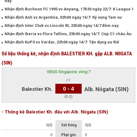
nay
Nhận định Bucheon FC 1995 vs Anyang, 17h30 ngày 22/7: K League 1
Nhận định Anh vs Argentina, 02h00 ngày 16/7: Kỳ vọng Tam sư
Nhận định Inter Club vs Lincoln RI, 23h00 ngày 14/7 đêm nay
Nhận định Iberia vs Flora Tallinn, 23h00 ngày 14/7: Cúp C1 châu Âu
Nhận định KuPS vs Vardar, 22h00 ngày 14/7: Tận dụng ưu thế
Số liệu thống kê, nhận định BALESTIER KH. gặp ALB. NIIGATA
(SIN)
VĐQG Singapore, vòng 7
FT
0 - 4
Balestier Kh.
Alb. Niigata (SIN)
(0-2)
- Thống kê Balestier Kh. đấu với Alb. Niigata (SIN)
0(0)
Sút bóng
0(0)
0
Phạt góc
0