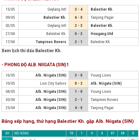
15/05
Geylang Intl
3 - 4
Balestier Kh.
09/05
Balestier Kh.
6 - 0
Tanjong Pagar
02/05
Geylang Intl
2 - 3
Balestier Kh.
27/04
Balestier Kh.
0 - 3
Hougang Utd
17/04
Tampines Rovers
2 - 1
Balestier Kh.
Xem lịch thi đấu Balestier Kh.
- PHONG ĐỘ ALB. NIIGATA (SIN)1
16/05
Alb. Niigata (SIN)
3 - 0
Young Lions
10/05
Lion City Sailors
0 - 2
Alb. Niigata (SIN)
04/05
Alb. Niigata (SIN)
1 - 0
Young Lions
30/04
Alb. Niigata (SIN)
2 - 1
Tampines Rovers
25/04
Alb. Niigata (SIN)
4 - 0
Tanjong Pagar
Bảng xếp hạng, thứ hạng Balestier Kh. gặp Alb. Niigata (SIN)
XH
ĐỘI BÓNG
TR
T
H
B
BT
BB
Đ