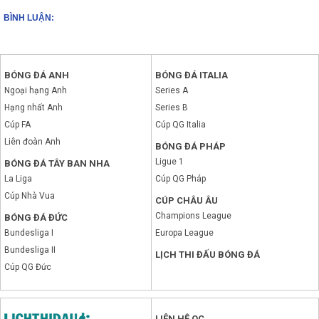
BÌNH LUẬN:
BÓNG ĐÁ ANH
BÓNG ĐÁ ITALIA
Ngoại hạng Anh
Series A
Hạng nhất Anh
Series B
Cúp FA
Cúp QG Italia
Liên đoàn Anh
BÓNG ĐÁ PHÁP
Ligue 1
BÓNG ĐÁ TÂY BAN NHA
La Liga
Cúp QG Pháp
Cúp Nhà Vua
CÚP CHÂU ÂU
Champions League
BÓNG ĐÁ ĐỨC
Bundesliga I
Europa League
Bundesliga II
LỊCH THI ĐẤU BÓNG ĐÁ
Cúp QG Đức
LIÊN HỆ QC