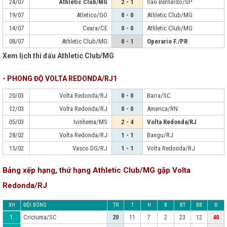
24/07
Athletic Club/MG
2 - 1
Sao Bernardo/SP
19/07
Atletico/GO
0 - 0
Athletic Club/MG
14/07
Ceara/CE
0 - 0
Athletic Club/MG
08/07
Athletic Club/MG
0 - 1
Operario F./PR
Xem lịch thi đấu Athletic Club/MG
- PHONG ĐỘ VOLTA REDONDA/RJ1
20/03
Volta Redonda/RJ
0 - 0
Barra/SC
12/03
Volta Redonda/RJ
0 - 0
America/RN
05/03
Ivinhema/MS
2 - 4
Volta Redonda/RJ
28/02
Volta Redonda/RJ
1 - 1
Bangu/RJ
15/02
Vasco DG/RJ
1 - 1
Volta Redonda/RJ
Bảng xếp hạng, thứ hạng Athletic Club/MG gặp Volta
Redonda/RJ
XH
ĐỘI BÓNG
TR
T
H
B
BT
BB
Đ
Criciuma/SC
1.
20
11
7
2
23
12
40