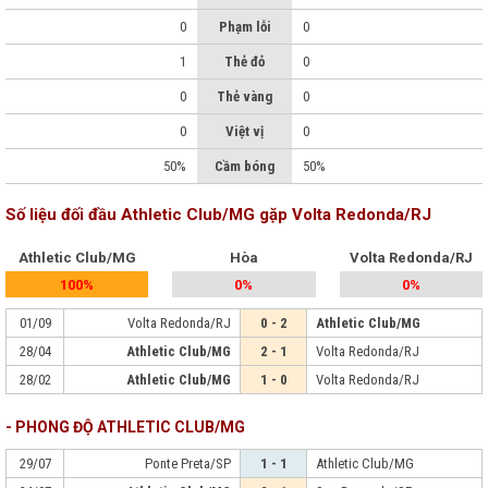
0
Phạm lỗi
0
1
Thẻ đỏ
0
0
Thẻ vàng
0
0
Việt vị
0
50%
Cầm bóng
50%
Số liệu đối đầu Athletic Club/MG gặp Volta Redonda/RJ
Athletic Club/MG
Hòa
Volta Redonda/RJ
100%
0%
0%
01/09
Volta Redonda/RJ
0 - 2
Athletic Club/MG
28/04
Athletic Club/MG
2 - 1
Volta Redonda/RJ
28/02
Athletic Club/MG
1 - 0
Volta Redonda/RJ
- PHONG ĐỘ ATHLETIC CLUB/MG
29/07
Ponte Preta/SP
1 - 1
Athletic Club/MG