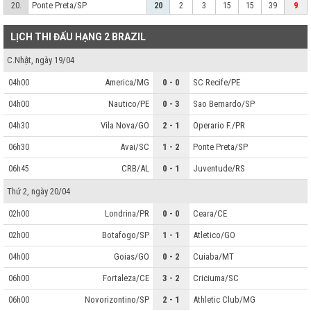
Ponte Preta/SP
20.
20
2
3
15
15
39
9
LỊCH THI ĐẤU HẠNG 2 BRAZIL
C.Nhật, ngày 19/04
America/MG
0 - 0
SC Recife/PE
04h00
Nautico/PE
0 - 3
Sao Bernardo/SP
04h00
Vila Nova/GO
2 - 1
Operario F./PR
04h30
Avai/SC
1 - 2
Ponte Preta/SP
06h30
CRB/AL
0 - 1
Juventude/RS
06h45
Thứ 2, ngày 20/04
Londrina/PR
0 - 0
Ceara/CE
02h00
Botafogo/SP
1 - 1
Atletico/GO
02h00
Goias/GO
0 - 2
Cuiaba/MT
04h00
Fortaleza/CE
3 - 2
Criciuma/SC
06h00
Novorizontino/SP
2 - 1
Athletic Club/MG
06h00