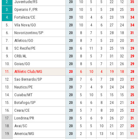
Juventude/RS
2.
20
10
5
5
22
12
35
Operario F./PR
3.
20
10
5
5
28
25
35
Fortaleza/CE
4.
20
10
4
6
23
19
34
Vila Nova/GO
5.
20
10
4
6
27
24
34
Novorizontino/SP
6.
20
8
7
5
28
18
31
Atletico/GO
7.
20
8
7
5
23
20
31
SC Recife/PE
8.
20
6
11
3
25
19
29
CRB/AL
9.
20
8
5
7
31
32
29
Goias/GO
10.
20
8
5
7
21
26
29
Athletic Club/MG
11.
20
6
10
4
19
18
28
Sao Bernardo/SP
12.
20
7
6
7
28
23
27
Nautico/PE
13.
20
7
4
9
24
24
25
Cuiaba/MT
14.
20
5
10
5
15
15
25
Botafogo/SP
15.
20
6
6
8
24
21
24
Ceara/CE
16.
20
5
7
8
20
25
22
Londrina/PR
17.
20
5
6
9
26
27
21
Avai/SC
18.
20
5
5
10
21
27
20
America/MG
19.
20
2
5
13
14
31
11