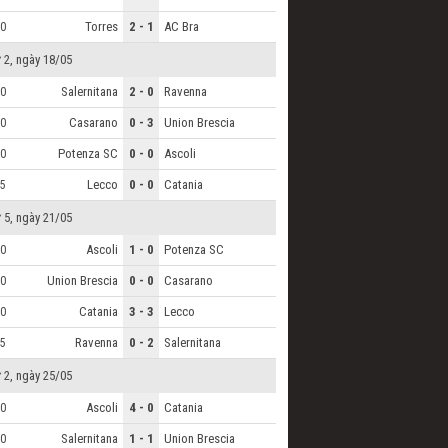
Torres
2 - 1
AC Bra
0
 2, ngày 18/05
Salernitana
2 - 0
Ravenna
0
Casarano
0 - 3
Union Brescia
0
Potenza SC
0 - 0
Ascoli
0
Lecco
0 - 0
Catania
5
 5, ngày 21/05
Ascoli
1 - 0
Potenza SC
0
Union Brescia
0 - 0
Casarano
0
Catania
3 - 3
Lecco
0
Ravenna
0 - 2
Salernitana
5
 2, ngày 25/05
Ascoli
4 - 0
Catania
0
Salernitana
1 - 1
Union Brescia
0