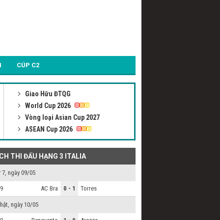
1
CÚP C2
Giao Hữu ĐTQG
World Cup 2026
Vòng loại Asian Cup 2027
ASEAN Cup 2026
ỊCH THI ĐẤU HẠNG 3 ITALIA
 7, ngày 09/05
AC Bra
0 - 1
Torres
9
hật, ngày 10/05