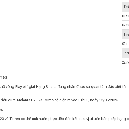
Thứ
01h0
02h0
Thứ
02h1
C.N
22h5
rres
 khổ vòng Play off giải Hạng 3 Italia đang nhận được sự quan tâm đặc biệt 
ận đấu giữa Atalanta U23 và Torres sẽ diễn ra vào 01h00, ngày 12/05/2025.
es
23 và Torres có thể ảnh hưởng trực tiếp đến kết quả, vị trí trên bảng xếp hạng