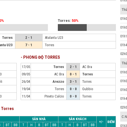
01h3
Thứ
01h0
0%
Torres:
50%
01h0
01h1
Torres
2 - 1
Atalanta U23
anta U23
7 - 1
Torres
01h4
02h0
- PHONG ĐỘ TORRES
Thứ
17/05
Torres
2 - 1
AC Bra
01h0
23
09/05
AC Bra
0 - 1
Torres
01h0
li
26/04
Arezzo
3 - 1
Torres
19/04
Torres
0 - 0
Gubbio
01h0
23
11/04
Pineto Calcio
0 - 0
Torres
01h4
02h0
p Torres
C.N
SÂN NHÀ
SÂN KHÁCH
+/-
ĐIỂM
B
BT
BB
T
H
B
BT
BB
T
H
B
BT
BB
01h3