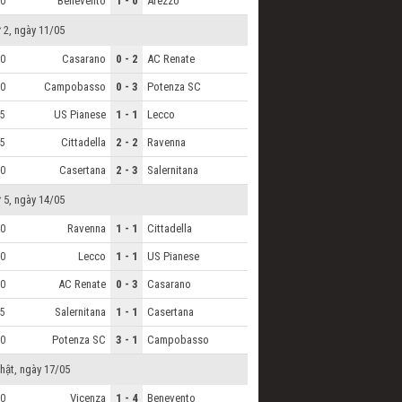
Benevento
1 - 0
Arezzo
0
 2, ngày 11/05
Casarano
0 - 2
AC Renate
0
Campobasso
0 - 3
Potenza SC
0
US Pianese
1 - 1
Lecco
5
Cittadella
2 - 2
Ravenna
5
Casertana
2 - 3
Salernitana
0
 5, ngày 14/05
Ravenna
1 - 1
Cittadella
0
Lecco
1 - 1
US Pianese
0
AC Renate
0 - 3
Casarano
0
Salernitana
1 - 1
Casertana
5
Potenza SC
3 - 1
Campobasso
0
hật, ngày 17/05
Vicenza
1 - 4
Benevento
0