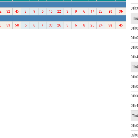
01h3
2
32
45
3
9
6
15
22
3
9
6
17
23
20
36
Thứ
5
53
50
6
6
7
33
26
5
6
8
20
24
38
45
01h0
01h0
01h0
01h4
Thứ
01h0
01h0
01h3
01h4
Thứ
01h0
02h0