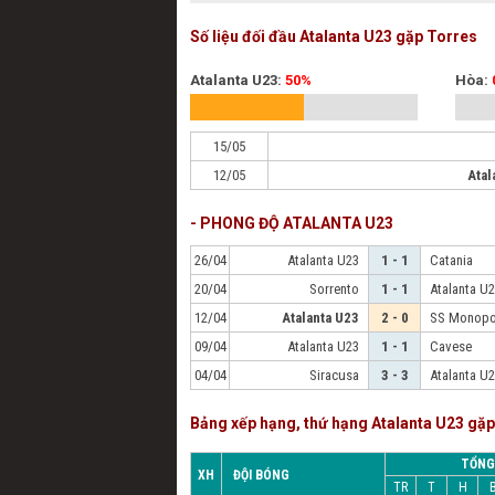
Số liệu đối đầu Atalanta U23 gặp Torres
Atalanta U23:
50%
Hòa:
15/05
12/05
Atal
- PHONG ĐỘ ATALANTA U23
26/04
Atalanta U23
1 - 1
Catania
20/04
Sorrento
1 - 1
Atalanta U
12/04
Atalanta U23
2 - 0
SS Monopo
09/04
Atalanta U23
1 - 1
Cavese
04/04
Siracusa
3 - 3
Atalanta U
Bảng xếp hạng, thứ hạng Atalanta U23 gặ
TỔNG
XH
ĐỘI BÓNG
TR
T
H