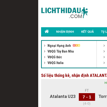
NHẬN ĐỊNH
KẾT QUẢ
Tỷ 
Ngoại Hạng Anh
VĐQG Tây Ban Nha
VĐQG Đức
VĐQG Italia
Số liệu thống kê, nhận định ATALAN
H
FT
Atalanta U23
Torr
7 - 1
(4-0)