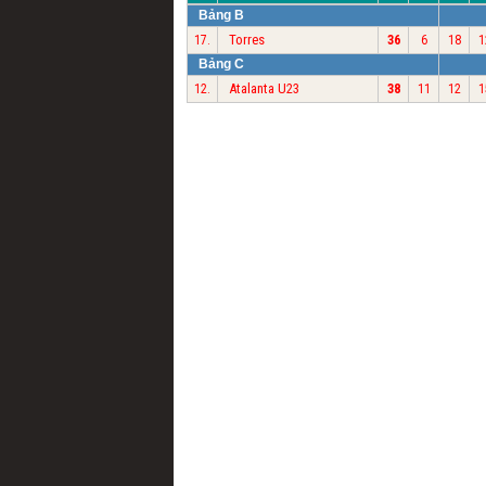
Bảng B
Torres
17.
36
6
18
1
Bảng C
Atalanta U23
12.
38
11
12
1