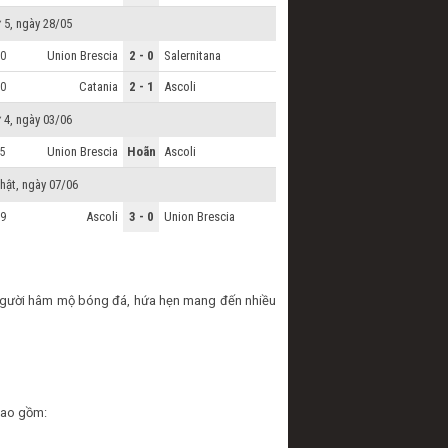
 5, ngày 28/05
Union Brescia
2 - 0
Salernitana
0
Catania
2 - 1
Ascoli
0
 4, ngày 03/06
Union Brescia
Hoãn
Ascoli
5
hật, ngày 07/06
Ascoli
3 - 0
Union Brescia
9
từ người hâm mộ bóng đá, hứa hẹn mang đến nhiều
 bao gồm: