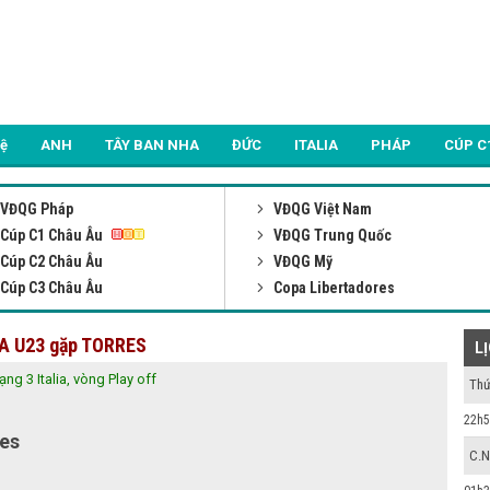
Lệ
ANH
TÂY BAN NHA
ĐỨC
ITALIA
PHÁP
CÚP C
VĐQG Pháp
VĐQG Việt Nam
Cúp C1 Châu Âu
VĐQG Trung Quốc
Cúp C2 Châu Âu
VĐQG Mỹ
Cúp C3 Châu Âu
Copa Libertadores
TA U23 gặp TORRES
L
ạng 3 Italia, vòng Play off
Thứ
22h5
es
C.N