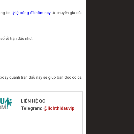
ông tin
tỷ lệ bóng đá hôm nay
từ chuyên gia của
số về trận đấu như:
 xoay quanh trận đấu này sẽ giúp bạn đọc có cái
LIÊN HỆ QC
Telegram:
@lichthidauvip