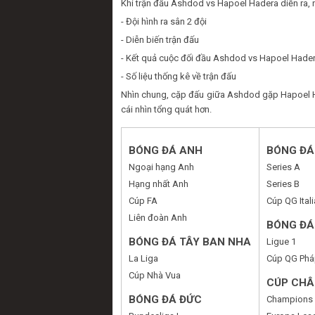
Khi trận đấu Ashdod vs Hapoel Hadera diễn ra, 
- Đội hình ra sân 2 đội
- Diễn biến trận đấu
- Kết quả cuộc đối đầu Ashdod vs Hapoel Hade
- Số liệu thống kê về trận đấu
Nhìn chung, cặp đấu giữa Ashdod gặp Hapoel Ha
cái nhìn tổng quát hơn.
BÓNG ĐÁ ANH
BÓNG ĐÁ 
Ngoại hạng Anh
Series A
Hạng nhất Anh
Series B
Cúp FA
Cúp QG Itali
Liên đoàn Anh
BÓNG ĐÁ
BÓNG ĐÁ TÂY BAN NHA
Ligue 1
La Liga
Cúp QG Phá
Cúp Nhà Vua
CÚP CHÂ
BÓNG ĐÁ ĐỨC
Champions