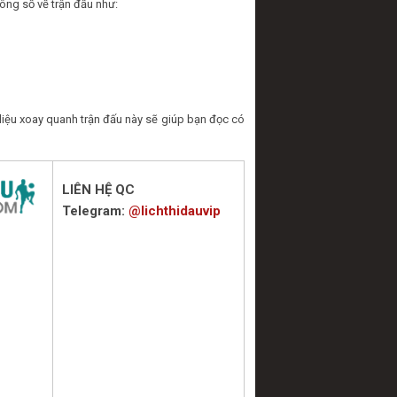
ông số về trận đấu như:
iệu xoay quanh trận đấu này sẽ giúp bạn đọc có
LIÊN HỆ QC
Telegram:
@lichthidauvip