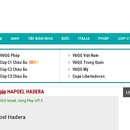
Lệ
ANH
TÂY BAN NHA
ĐỨC
ITALIA
PHÁP
CÚP C
VĐQG Pháp
VĐQG Việt Nam
Cúp C1 Châu Âu
VĐQG Trung Quốc
Cúp C2 Châu Âu
VĐQG Mỹ
Cúp C3 Châu Âu
Copa Libertadores
D gặp HAPOEL HADERA
L
QG Israel, vòng Play off 3
FT
od
Hapoel Hadera
4 - 1
(2-1)