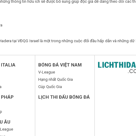
những thông tin hữu ích sẽ được bổ sung giúp độc giả dễ dàng theo dõi các th
ra
dera tại VĐQG Israel là một trong những cuộc đối đầu hấp dẫn và những dữ l
ITALIA
BÓNG ĐÁ VIỆT NAM
V-League
Hạng nhất Quốc Gia
a
Cúp Quốc Gia
 PHÁP
LỊCH THI ĐẤU BÓNG ĐÁ
p
U ÂU
 League