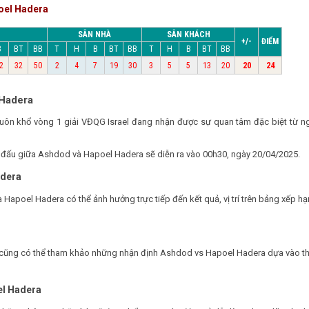
oel Hadera
SÂN NHÀ
SÂN KHÁCH
+/-
ĐIỂM
B
BT
BB
T
H
B
BT
BB
T
H
B
BT
BB
2
32
50
2
4
7
19
30
3
5
5
13
20
20
24
 Hadera
huôn khổ vòng 1 giải VĐQG Israel đang nhận được sự quan tâm đặc biệt từ 
ận đấu giữa Ashdod và Hapoel Hadera sẽ diễn ra vào 00h30, ngày 20/04/2025.
adera
 Hapoel Hadera có thể ảnh hưởng trực tiếp đến kết quả, vị trí trên bảng xếp 
bạn cũng có thể tham khảo những nhận định Ashdod vs Hapoel Hadera dựa vào t
el Hadera