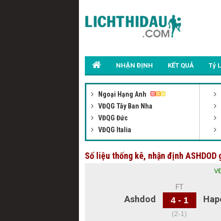
NHẬN ĐỊNH
KẾT QUẢ
Tỷ 
Ngoại Hạng Anh
VĐQG Tây Ban Nha
VĐQG Đức
VĐQG Italia
Số liệu thống kê, nhận định ASHDO
VĐ
Ashd