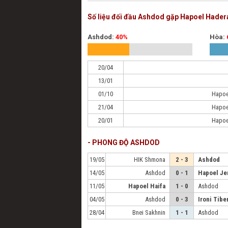
Số liệu đối đầu Ashdod gặp Hapoel Hader
Ashdod:
40%
Hòa:
20/04
13/01
01/10
Hapoe
21/04
Hapoe
20/01
Hapoe
- PHONG ĐỘ ASHDOD
19/05
HIK Shmona
2 - 3
Ashdod
14/05
Ashdod
0 - 1
Hapoel Je
11/05
Hapoel Haifa
1 - 0
Ashdod
04/05
Ashdod
0 - 3
Ironi Tibe
28/04
Bnei Sakhnin
1 - 1
Ashdod