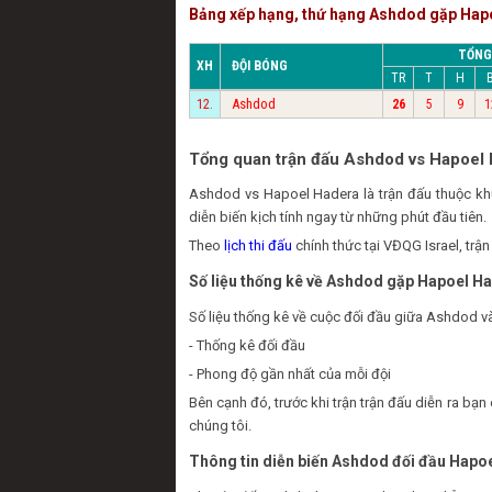
Bảng xếp hạng, thứ hạng Ashdod gặp Hap
TỔNG
XH
ĐỘI BÓNG
TR
T
H
Ashdod
12.
26
5
9
1
Tổng quan trận đấu Ashdod vs Hapoel
Ashdod vs Hapoel Hadera là trận đấu thuộc k
diễn biến kịch tính ngay từ những phút đầu tiên.
Theo
lịch thi đấu
chính thức tại VĐQG Israel, tr
Số liệu thống kê về Ashdod gặp Hapoel H
Số liệu thống kê về cuộc đối đầu giữa Ashdod và
- Thống kê đối đầu
- Phong độ gần nhất của mỗi đội
Bên cạnh đó, trước khi trận trận đấu diễn ra 
chúng tôi.
Thông tin diễn biến Ashdod đối đầu Hapo