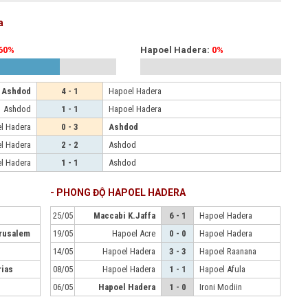
a
60%
Hapoel Hadera:
0%
Ashdod
4 - 1
Hapoel Hadera
Ashdod
1 - 1
Hapoel Hadera
l Hadera
0 - 3
Ashdod
l Hadera
2 - 2
Ashdod
l Hadera
1 - 1
Ashdod
- PHONG ĐỘ HAPOEL HADERA
25/05
Maccabi K.Jaffa
6 - 1
Hapoel Hadera
rusalem
19/05
Hapoel Acre
0 - 0
Hapoel Hadera
14/05
Hapoel Hadera
3 - 3
Hapoel Raanana
rias
08/05
Hapoel Hadera
1 - 1
Hapoel Afula
06/05
Hapoel Hadera
1 - 0
Ironi Modiin