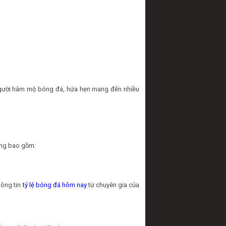
người hâm mộ bóng đá, hứa hẹn mang đến nhiều
hạng bao gồm:
hông tin
tỷ lệ bóng đá hôm nay
từ chuyên gia của