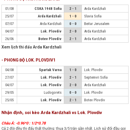
01/08
CSKA 1948 Sofia
2 - 1
Arda Kardzhali
25/07
Arda Kardzhali
1 - 0
Slavia Sofia
07/07
Arda Kardzhali
0 - 0
Beitar Jerusalem
04/07
Lok. Plovdiv
2 - 0
Arda Kardzhali
26/06
Botev Plovdiv
2 - 1
Arda Kardzhali
Xem lịch thi đấu Arda Kardzhali
- PHONG ĐỘ LOK. PLOVDIV1
04/08
Spartak Varna
1 - 0
Lok. Plovdiv
27/07
Lok. Plovdiv
2 - 1
Septemvri Sofia
04/07
Lok. Plovdiv
2 - 0
Arda Kardzhali
29/05
Ludogorets
0 - 0
Lok. Plovdiv
25/05
Lok. Plovdiv
2 - 1
Botev Plovdiv
Nhận định, soi kèo Arda Kardzhali vs Lok. Plovdiv
Châu Á: -0.96*0 : 1/2*0.78
Cả 2 đội đều thi đấu thất thường: thua 3/5 trận gần nhất. Lịch sử đối đầu gọi