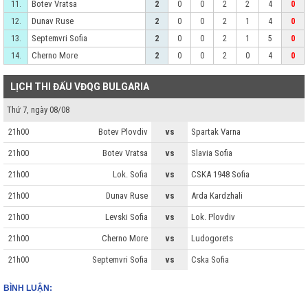
Botev Vratsa
11.
2
0
0
2
2
4
0
Dunav Ruse
12.
2
0
0
2
1
4
0
Septemvri Sofia
13.
2
0
0
2
1
5
0
Cherno More
14.
2
0
0
2
0
4
0
LỊCH THI ĐẤU VĐQG BULGARIA
Thứ 7, ngày 08/08
Botev Plovdiv
vs
Spartak Varna
21h00
Botev Vratsa
vs
Slavia Sofia
21h00
Lok. Sofia
vs
CSKA 1948 Sofia
21h00
Dunav Ruse
vs
Arda Kardzhali
21h00
Levski Sofia
vs
Lok. Plovdiv
21h00
Cherno More
vs
Ludogorets
21h00
Septemvri Sofia
vs
Cska Sofia
21h00
BÌNH LUẬN: