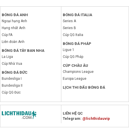
BÓNG ĐÁ ANH
BÓNG ĐÁ ITALIA
Ngoại hạng Anh
Series A
Hạng nhất Anh
Series B
Cúp FA
Cúp QG Italia
Liên đoàn Anh
BÓNG ĐÁ PHÁP
Ligue 1
BÓNG ĐÁ TÂY BAN NHA
La Liga
Cúp QG Pháp
Cúp Nhà Vua
CÚP CHÂU ÂU
Champions League
BÓNG ĐÁ ĐỨC
Bundesliga I
Europa League
Bundesliga II
LỊCH THI ĐẤU BÓNG ĐÁ
Cúp QG Đức
x
LIÊN HỆ QC
Telegram:
@lichthidauvip