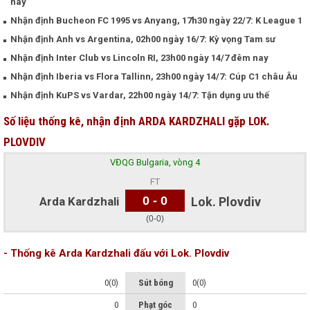
nay
Nhận định Bucheon FC 1995 vs Anyang, 17h30 ngày 22/7: K League 1
Nhận định Anh vs Argentina, 02h00 ngày 16/7: Kỳ vọng Tam sư
Nhận định Inter Club vs Lincoln RI, 23h00 ngày 14/7 đêm nay
Nhận định Iberia vs Flora Tallinn, 23h00 ngày 14/7: Cúp C1 châu Âu
Nhận định KuPS vs Vardar, 22h00 ngày 14/7: Tận dụng ưu thế
Số liệu thống kê, nhận định ARDA KARDZHALI gặp LOK.
PLOVDIV
VĐQG Bulgaria, vòng 4
FT
0 - 0
Arda Kardzhali
Lok. Plovdiv
(0-0)
- Thống kê Arda Kardzhali đấu với Lok. Plovdiv
0(0)
Sút bóng
0(0)
0
Phạt góc
0