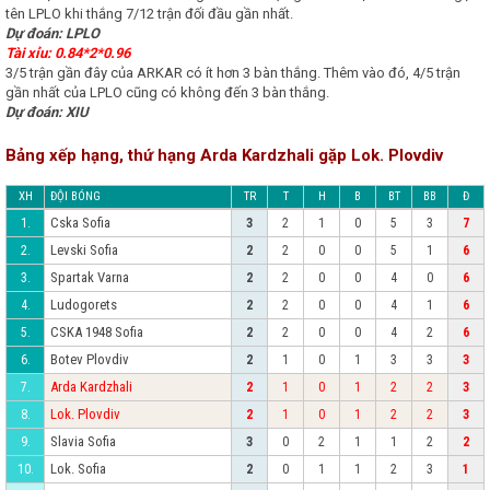
tên LPLO khi thắng 7/12 trận đối đầu gần nhất.
Dự đoán: LPLO
Tài xỉu: 0.84*2*0.96
3/5 trận gần đây của ARKAR có ít hơn 3 bàn thắng. Thêm vào đó, 4/5 trận
gần nhất của LPLO cũng có không đến 3 bàn thắng.
Dự đoán: XIU
Bảng xếp hạng, thứ hạng Arda Kardzhali gặp Lok. Plovdiv
XH
ĐỘI BÓNG
TR
T
H
B
BT
BB
Đ
Cska Sofia
1.
3
2
1
0
5
3
7
Levski Sofia
2.
2
2
0
0
5
1
6
Spartak Varna
3.
2
2
0
0
4
0
6
Ludogorets
4.
2
2
0
0
4
1
6
CSKA 1948 Sofia
5.
2
2
0
0
4
2
6
Botev Plovdiv
6.
2
1
0
1
3
3
3
Arda Kardzhali
7.
2
1
0
1
2
2
3
Lok. Plovdiv
8.
2
1
0
1
2
2
3
Slavia Sofia
9.
3
0
2
1
1
2
2
Lok. Sofia
10.
2
0
1
1
2
3
1