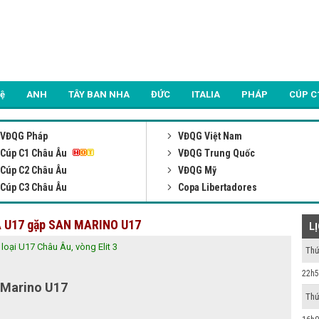
Lệ
ANH
TÂY BAN NHA
ĐỨC
ITALIA
PHÁP
CÚP C
VĐQG Pháp
VĐQG Việt Nam
Cúp C1 Châu Âu
VĐQG Trung Quốc
Cúp C2 Châu Âu
VĐQG Mỹ
Cúp C3 Châu Âu
Copa Libertadores
RA U17 gặp SAN MARINO U17
L
loại U17 Châu Âu, vòng Elit 3
Thứ
22h5
 Marino U17
Thứ