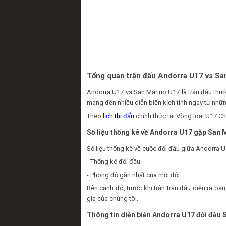
Tổng quan trận đấu Andorra U17 vs Sa
Andorra U17 vs San Marino U17 là trận đấu thu
mang đến nhiều diễn biến kịch tính ngay từ nhữn
Theo
lịch thi đấu
chính thức tại Vòng loại U17 C
Số liệu thống kê về Andorra U17 gặp San 
Số liệu thống kê về cuộc đối đầu giữa Andorra U
- Thống kê đối đầu
- Phong độ gần nhất của mỗi đội
Bên cạnh đó, trước khi trận trận đấu diễn ra 
gia của chúng tôi.
Thông tin diễn biến Andorra U17 đối đầu