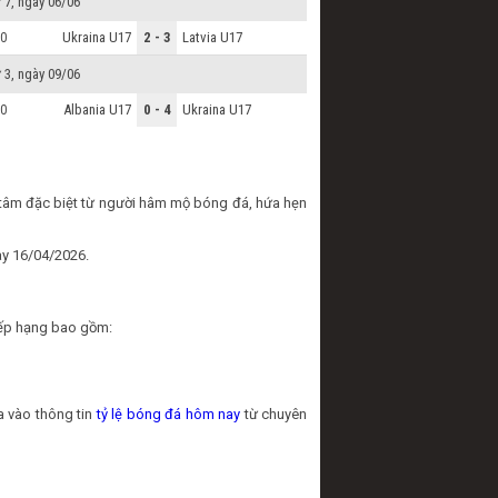
 7, ngày 06/06
Ukraina U17
2 - 3
Latvia U17
0
 3, ngày 09/06
Albania U17
0 - 4
Ukraina U17
0
 tâm đặc biệt từ người hâm mộ bóng đá, hứa hẹn
ày 16/04/2026.
 xếp hạng bao gồm:
a vào thông tin
tỷ lệ bóng đá hôm nay
từ chuyên