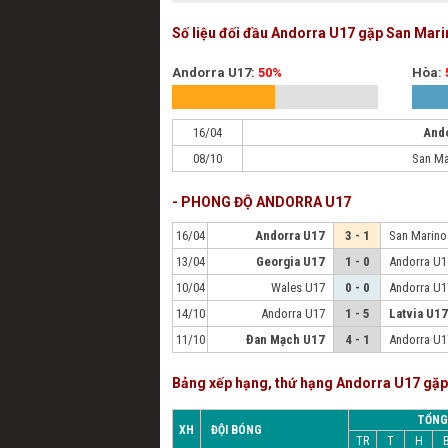
Số liệu đối đầu Andorra U17 gặp San Mar
Andorra U17:
50%
Hòa:
16/04
And
08/10
San Ma
- PHONG ĐỘ ANDORRA U17
16/04
Andorra U17
3 - 1
San Marino
13/04
Georgia U17
1 - 0
Andorra U1
10/04
Wales U17
0 - 0
Andorra U1
14/10
Andorra U17
1 - 5
Latvia U17
11/10
Đan Mạch U17
4 - 1
Andorra U1
Bảng xếp hạng, thứ hạng Andorra U17 gặ
TỔNG
XH
ĐỘI BÓNG
TR
T
H