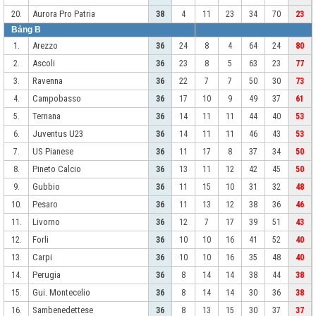
Aurora Pro Patria
20.
38
4
11
23
34
70
23
Bảng B
Arezzo
1.
36
24
8
4
64
24
80
Ascoli
2.
36
23
8
5
63
23
77
Ravenna
3.
36
22
7
7
50
30
73
Campobasso
4.
36
17
10
9
49
37
61
Ternana
5.
36
14
11
11
44
40
53
Juventus U23
6.
36
14
11
11
46
43
53
US Pianese
7.
36
11
17
8
37
34
50
Pineto Calcio
8.
36
13
11
12
42
45
50
Gubbio
9.
36
11
15
10
31
32
48
Pesaro
10.
36
11
13
12
38
36
46
Livorno
11.
36
12
7
17
39
51
43
Forli
12.
36
10
10
16
41
52
40
Carpi
13.
36
10
10
16
35
48
40
Perugia
14.
36
8
14
14
38
44
38
Gui. Montecelio
15.
36
8
14
14
30
36
38
Sambenedettese
16.
36
8
13
15
30
37
37