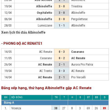
19/04
Albinoleffe
3 - 0
Triestina
12/04
Ospitaletto
3 - 0
Albinoleffe
06/04
Albinoleffe
3 - 0
Pergolettese
28/03
Lumezzane
1 - 1
Albinoleffe
Xem lịch thi đấu Albinoleffe
- PHONG ĐỘ AC RENATE1
14/05
AC Renate
0 - 3
Casarano
11/05
Casarano
0 - 2
AC Renate
26/04
AC Renate
2 - 1
Aurora Pro Patria
19/04
AC Trento
3 - 3
AC Renate
14/04
AC Renate
2 - 1
Pro Vercelli
Bảng xếp hạng, thứ hạng Albinoleffe gặp AC Renate
XH
ĐỘI BÓNG
TR
T
H
B
BT
BB
Đ
Bảng A
Vicenza
1.
38
27
8
3
69
26
89