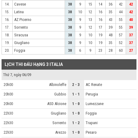
Cavese
14.
38
9
15
14
36
42
42
Latina
15.
38
10
12
16
35
44
42
AZ Picerno
16.
38
9
13
16
43
55
40
Sorrento
17.
38
9
12
17
39
55
39
Siracusa
18.
38
9
10
19
48
57
37
Giugliano
19.
38
9
10
19
35
52
37
Foggia
20.
38
6
9
23
28
60
27
LỊCH THI ĐẤU HẠNG 3 ITALIA
Thứ 7, ngày 06/09
Albinoleffe
2 - 3
AC Renate
20h00
Gubbio
1 - 1
Perugia
20h00
ASD Alcione
1 - 0
Lumezzane
20h00
Giugliano
1 - 0
Foggia
22h30
Sorrento
1 - 2
Trapani
22h30
Arezzo
1 - 0
Pesaro
22h30