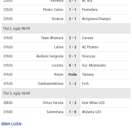
Ravenna
3 - 1
AC Bra
22h30
Pineto Calcio
1 - 1
Pontedera
22h30
Vicenza
2 - 1
ArzignanoChiampo
22h30
Thứ 2, ngày 08/09
Team Altamura
2 - 1
Cavese
01h30
Latina
1 - 2
AZ Picerno
01h30
Audace Cerignola
3 - 1
Siracusa
01h30
Livorno
0 - 1
Gui. Montecelio
01h30
Rimini
Hoãn
Ternana
01h30
Sambenedettese
1 - 2
Forli
01h30
Thứ 5, ngày 18/09
Virtus Verona
1 - 2
Inter Milan U23
00h00
Salernitana
1 - 0
Atalanta U23
01h00
BÌNH LUẬN: