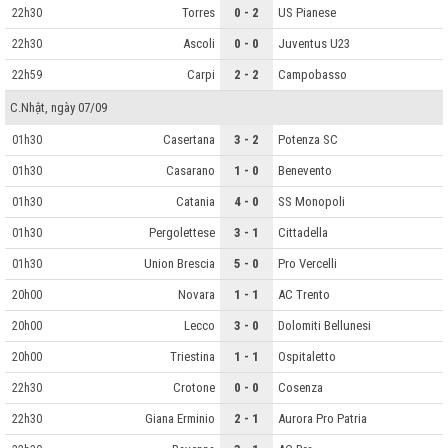
Torres
0 - 2
US Pianese
22h30
Ascoli
0 - 0
Juventus U23
22h30
Carpi
2 - 2
Campobasso
22h59
C.Nhật, ngày 07/09
Casertana
3 - 2
Potenza SC
01h30
Casarano
1 - 0
Benevento
01h30
Catania
4 - 0
SS Monopoli
01h30
Pergolettese
3 - 1
Cittadella
01h30
Union Brescia
5 - 0
Pro Vercelli
01h30
Novara
1 - 1
AC Trento
20h00
Lecco
3 - 0
Dolomiti Bellunesi
20h00
Triestina
1 - 1
Ospitaletto
20h00
Crotone
0 - 0
Cosenza
22h30
Giana Erminio
2 - 1
Aurora Pro Patria
22h30