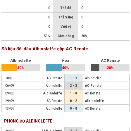
0
Thẻ đỏ
0
0
Thẻ vàng
0
0
Việt vị
0
50%
Cầm bóng
50%
Số liệu đối đầu Albinoleffe gặp AC Renate
Albinoleffe
Hòa
AC Renate
40%
40%
20%
18/01
AC Renate
1 - 1
Albinoleffe
06/09
Albinoleffe
2 - 3
AC Renate
09/02
Albinoleffe
1 - 0
AC Renate
29/09
AC Renate
0 - 2
Albinoleffe
13/04
Albinoleffe
0 - 0
AC Renate
- PHONG ĐỘ ALBINOLEFFE
26/04
ASD Alcione
2 - 1
Albinoleffe