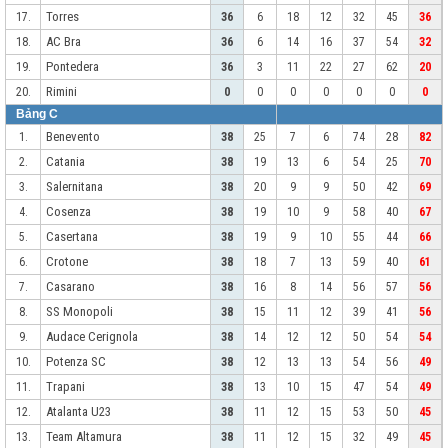
Torres
17.
36
6
18
12
32
45
36
AC Bra
18.
36
6
14
16
37
54
32
Pontedera
19.
36
3
11
22
27
62
20
Rimini
20.
0
0
0
0
0
0
0
Bảng C
Benevento
1.
38
25
7
6
74
28
82
Catania
2.
38
19
13
6
54
25
70
Salernitana
3.
38
20
9
9
50
42
69
Cosenza
4.
38
19
10
9
58
40
67
Casertana
5.
38
19
9
10
55
44
66
Crotone
6.
38
18
7
13
59
40
61
Casarano
7.
38
16
8
14
56
57
56
SS Monopoli
8.
38
15
11
12
39
41
56
Audace Cerignola
9.
38
14
12
12
50
54
54
Potenza SC
10.
38
12
13
13
54
56
49
Trapani
11.
38
13
10
15
47
54
49
Atalanta U23
12.
38
11
12
15
53
50
45
Team Altamura
13.
38
11
12
15
32
49
45