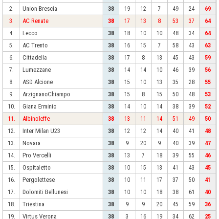
Union Brescia
2.
38
19
12
7
49
24
69
AC Renate
3.
38
17
13
8
53
37
64
Lecco
4.
38
18
10
10
48
34
64
AC Trento
5.
38
16
15
7
58
43
63
Cittadella
6.
38
17
8
13
45
43
59
Lumezzane
7.
38
14
14
10
46
39
56
ASD Alcione
8.
38
15
10
13
35
28
55
ArzignanoChiampo
9.
38
15
8
15
50
48
53
Giana Erminio
10.
38
14
10
14
38
39
52
Albinoleffe
11.
38
13
11
14
51
49
50
Inter Milan U23
12.
38
12
12
14
40
41
48
Novara
13.
38
9
20
9
40
39
47
Pro Vercelli
14.
38
13
7
18
39
55
46
Ospitaletto
15.
38
10
15
13
41
43
45
Pergolettese
16.
38
10
11
17
37
50
41
Dolomiti Bellunesi
17.
38
10
10
18
38
61
40
Triestina
18.
38
9
9
20
45
59
36
Virtus Verona
19.
38
3
16
19
34
62
25