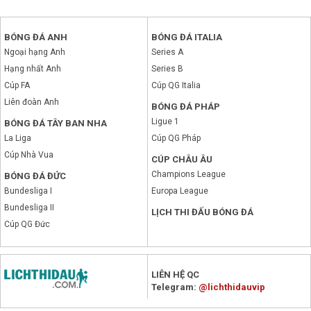
BÓNG ĐÁ ANH
BÓNG ĐÁ ITALIA
Ngoại hạng Anh
Series A
Hạng nhất Anh
Series B
Cúp FA
Cúp QG Italia
Liên đoàn Anh
BÓNG ĐÁ PHÁP
Ligue 1
BÓNG ĐÁ TÂY BAN NHA
La Liga
Cúp QG Pháp
Cúp Nhà Vua
CÚP CHÂU ÂU
Champions League
BÓNG ĐÁ ĐỨC
Bundesliga I
Europa League
Bundesliga II
LỊCH THI ĐẤU BÓNG ĐÁ
Cúp QG Đức
x
LIÊN HỆ QC
Telegram:
@lichthidauvip