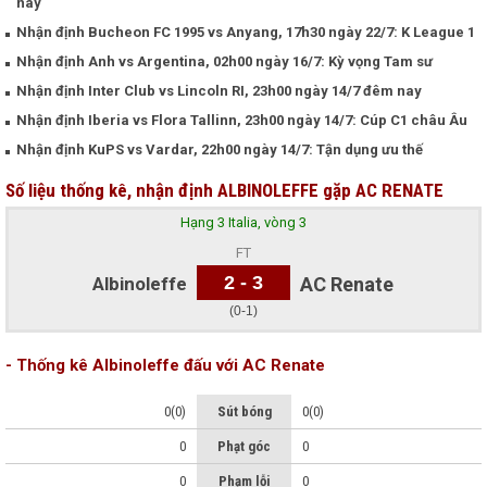
nay
Nhận định Bucheon FC 1995 vs Anyang, 17h30 ngày 22/7: K League 1
Nhận định Anh vs Argentina, 02h00 ngày 16/7: Kỳ vọng Tam sư
Nhận định Inter Club vs Lincoln RI, 23h00 ngày 14/7 đêm nay
Nhận định Iberia vs Flora Tallinn, 23h00 ngày 14/7: Cúp C1 châu Âu
Nhận định KuPS vs Vardar, 22h00 ngày 14/7: Tận dụng ưu thế
Số liệu thống kê, nhận định ALBINOLEFFE gặp AC RENATE
Hạng 3 Italia, vòng 3
FT
2 - 3
Albinoleffe
AC Renate
(0-1)
- Thống kê Albinoleffe đấu với AC Renate
0(0)
Sút bóng
0(0)
0
Phạt góc
0
0
Phạm lỗi
0