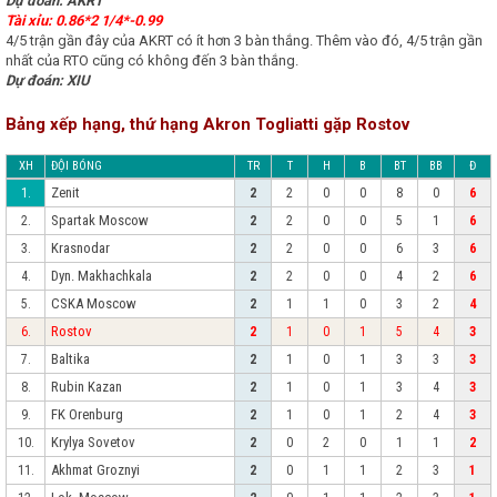
Dự đoán: AKRT
Tài xỉu: 0.86*2 1/4*-0.99
4/5 trận gần đây của AKRT có ít hơn 3 bàn thắng. Thêm vào đó, 4/5 trận gần
nhất của RTO cũng có không đến 3 bàn thắng.
Dự đoán: XIU
Bảng xếp hạng, thứ hạng Akron Togliatti gặp Rostov
XH
ĐỘI BÓNG
TR
T
H
B
BT
BB
Đ
Zenit
1.
2
2
0
0
8
0
6
Spartak Moscow
2.
2
2
0
0
5
1
6
Krasnodar
3.
2
2
0
0
6
3
6
Dyn. Makhachkala
4.
2
2
0
0
4
2
6
CSKA Moscow
5.
2
1
1
0
3
2
4
Rostov
6.
2
1
0
1
5
4
3
Baltika
7.
2
1
0
1
3
3
3
Rubin Kazan
8.
2
1
0
1
3
4
3
FK Orenburg
9.
2
1
0
1
2
4
3
Krylya Sovetov
10.
2
0
2
0
1
1
2
Akhmat Groznyi
11.
2
0
1
1
2
3
1