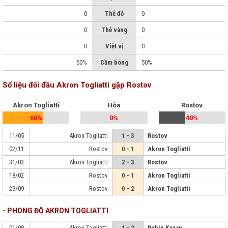
0
Thẻ đỏ
0
0
Thẻ vàng
0
0
Việt vị
0
50%
Cầm bóng
50%
Số liệu đối đầu Akron Togliatti gặp Rostov
Akron Togliatti
Hòa
Rostov
60%
0%
40%
11/05
Akron Togliatti
1 - 3
Rostov
02/11
Rostov
0 - 1
Akron Togliatti
31/03
Akron Togliatti
2 - 3
Rostov
18/02
Rostov
0 - 1
Akron Togliatti
29/09
Rostov
0 - 2
Akron Togliatti
- PHONG ĐỘ AKRON TOGLIATTI
01/08
Akron Togliatti
1 - 2
Rubin Kazan