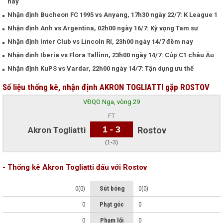
nay
Nhận định Bucheon FC 1995 vs Anyang, 17h30 ngày 22/7: K League 1
Nhận định Anh vs Argentina, 02h00 ngày 16/7: Kỳ vọng Tam sư
Nhận định Inter Club vs Lincoln RI, 23h00 ngày 14/7 đêm nay
Nhận định Iberia vs Flora Tallinn, 23h00 ngày 14/7: Cúp C1 châu Âu
Nhận định KuPS vs Vardar, 22h00 ngày 14/7: Tận dụng ưu thế
Số liệu thống kê, nhận định AKRON TOGLIATTI gặp ROSTOV
VĐQG Nga, vòng 29
FT
1 - 3
Akron Togliatti
Rostov
(1-3)
- Thống kê Akron Togliatti đấu với Rostov
0(0)
Sút bóng
0(0)
0
Phạt góc
0
0
Phạm lỗi
0