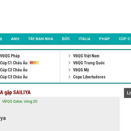
Lệ
ANH
TÂY BAN NHA
ĐỨC
ITALIA
PHÁP
CÚP C
VĐQG Pháp
VĐQG Việt Nam
Cúp C1 Châu Âu
VĐQG Trung Quốc
Cúp C2 Châu Âu
VĐQG Mỹ
Cúp C3 Châu Âu
Copa Libertadores
HA gặp SAILIYA
L
VĐQG Qatar, vòng 20
iya