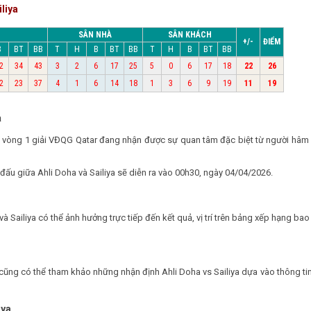
liya
SÂN NHÀ
SÂN KHÁCH
+/-
ĐIỂM
B
BT
BB
T
H
B
BT
BB
T
H
B
BT
BB
2
34
43
3
2
6
17
25
5
0
6
17
18
22
26
2
23
37
4
1
6
14
18
1
3
6
9
19
11
19
a
khổ vòng 1 giải VĐQG Qatar đang nhận được sự quan tâm đặc biệt từ người hâ
 đấu giữa Ahli Doha và Sailiya sẽ diễn ra vào 00h30, ngày 04/04/2026.
và Sailiya có thể ảnh hưởng trực tiếp đến kết quả, vị trí trên bảng xếp hạng ba
n cũng có thể tham khảo những nhận định Ahli Doha vs Sailiya dựa vào thông ti
iya