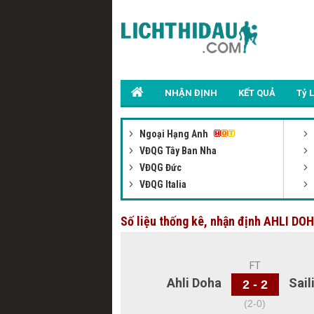
NHẬN ĐỊNH
KẾT QUẢ
Tỷ 
Ngoại Hạng Anh
VĐQG Tây Ban Nha
VĐQG Đức
VĐQG Italia
Số liệu thống kê, nhận định AHLI DO
FT
Ahli Doha
Sail
2 - 2
(2-0)