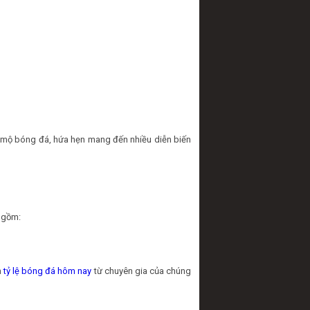
m mộ bóng đá, hứa hẹn mang đến nhiều diễn biến
o gồm:
n
tỷ lệ bóng đá hôm nay
từ chuyên gia của chúng