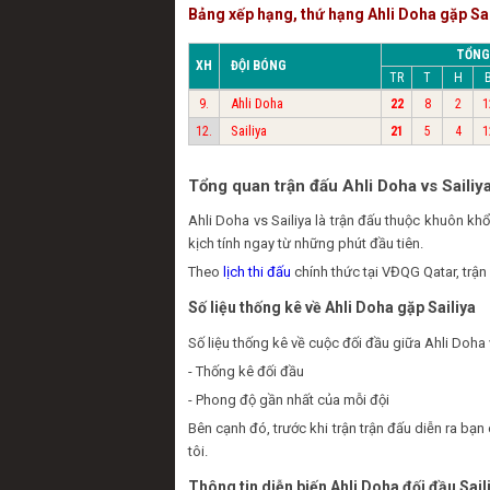
Bảng xếp hạng, thứ hạng Ahli Doha gặp Sai
TỔNG
XH
ĐỘI BÓNG
TR
T
H
Ahli Doha
9.
22
8
2
1
Sailiya
12.
21
5
4
1
Tổng quan trận đấu Ahli Doha vs Sailiy
Ahli Doha vs Sailiya là trận đấu thuộc khuôn 
kịch tính ngay từ những phút đầu tiên.
Theo
lịch thi đấu
chính thức tại VĐQG Qatar, trận
Số liệu thống kê về Ahli Doha gặp Sailiya
Số liệu thống kê về cuộc đối đầu giữa Ahli Doha 
- Thống kê đối đầu
- Phong độ gần nhất của mỗi đội
Bên cạnh đó, trước khi trận trận đấu diễn ra bạ
tôi.
Thông tin diễn biến Ahli Doha đối đầu Sail