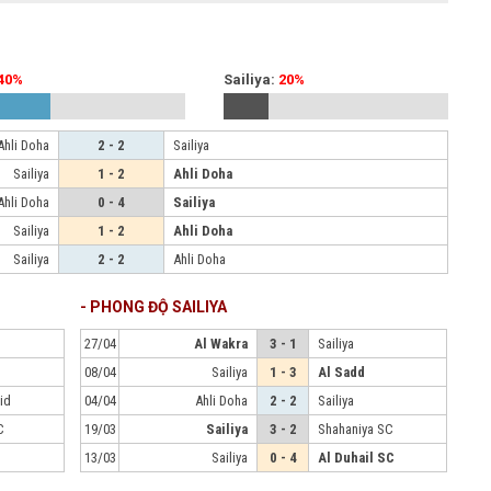
40%
Sailiya:
20%
Ahli Doha
2 - 2
Sailiya
Sailiya
1 - 2
Ahli Doha
Ahli Doha
0 - 4
Sailiya
Sailiya
1 - 2
Ahli Doha
Sailiya
2 - 2
Ahli Doha
- PHONG ĐỘ SAILIYA
27/04
Al Wakra
3 - 1
Sailiya
08/04
Sailiya
1 - 3
Al Sadd
id
04/04
Ahli Doha
2 - 2
Sailiya
C
19/03
Sailiya
3 - 2
Shahaniya SC
13/03
Sailiya
0 - 4
Al Duhail SC