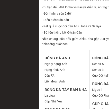
Khi trận đấu Ahli Doha vs Sailiya diễn ra, những
- Đội hình ra sân 2 đội
- Diễn biến trận đấu
- Kết quả cuộc đối đầu Ahli Doha vs Sailiya
- Số liệu thống kê về trận đấu
Nhìn chung, cặp đấu giữa Ahli Doha gặp Sailiy
nhìn tổng quát hơn.
BÓNG ĐÁ ANH
BÓNG ĐÁ 
Ngoại hạng Anh
Series A
Hạng nhất Anh
Series B
Cúp FA
Cúp QG Itali
Liên đoàn Anh
BÓNG ĐÁ
BÓNG ĐÁ TÂY BAN NHA
Ligue 1
La Liga
Cúp QG Phá
Cúp Nhà Vua
CÚP CHÂ