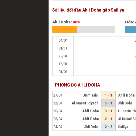
Số liệu đối đầu Ahli Doha gặp Sailiya
Ahli Doha:
40%
Hòa:
04/04
01/11
29/04
12/01
01/03
- PHONG ĐỘ AHLI DOHA
27/04
Umm salal
1 - 3
Ahli Doha
22/04
Al Nassr Riyadh
5 - 1
Ahli Doha
20/04
Ahli Doha
3 - 1
Hussein Irb
08/04
Ahli Doha
2 - 1
Al Duhail S
04/04
Ahli Doha
2 - 2
Sailiya