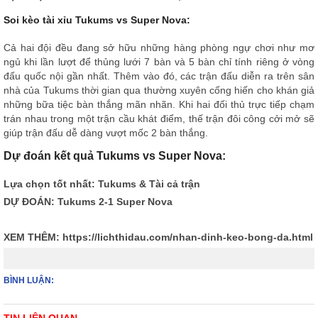
Soi kèo tài xỉu Tukums vs Super Nova:
Cả hai đội đều đang sở hữu những hàng phòng ngự chơi như mơ
ngủ khi lần lượt để thủng lưới 7 bàn và 5 bàn chỉ tính riêng ở vòng
đấu quốc nội gần nhất. Thêm vào đó, các trận đấu diễn ra trên sân
nhà của Tukums thời gian qua thường xuyên cống hiến cho khán giả
những bữa tiệc bàn thắng mãn nhãn. Khi hai đối thủ trực tiếp chạm
trán nhau trong một trận cầu khát điểm, thế trận đôi công cởi mở sẽ
giúp trận đấu dễ dàng vượt mốc 2 bàn thắng.
Dự đoán kết quả Tukums vs Super Nova:
Lựa chọn tốt nhất: Tukums & Tài cả trận
DỰ ĐOÁN: Tukums 2-1 Super Nova
XEM THÊM:
https://lichthidau.com/nhan-dinh-keo-bong-da.html
BÌNH LUẬN:
TIN LIÊN QUAN