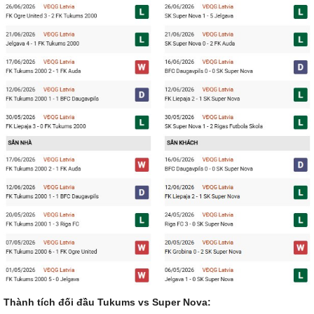
Thành tích đối đầu Tukums vs Super Nova: