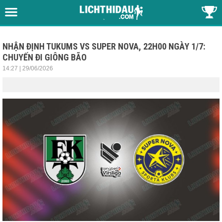
NHẬN ĐỊNH TUKUMS VS SUPER NOVA, 22H00 NGÀY 1/7:
CHUYẾN ĐI GIÔNG BÃO
14:27 | 29/06/2026