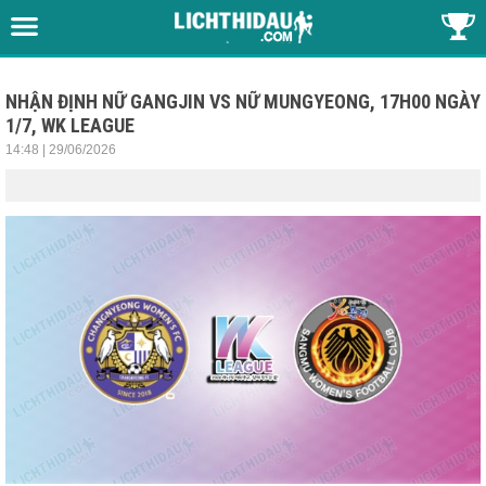
NHẬN ĐỊNH NỮ GANGJIN VS NỮ MUNGYEONG, 17H00 NGÀY
1/7, WK LEAGUE
14:48 | 29/06/2026