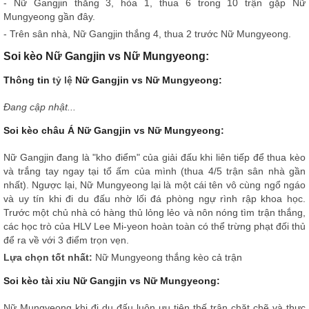
- Nữ Gangjin thắng 3, hòa 1, thua 6 trong 10 trận gặp Nữ
Mungyeong gần đây.
- Trên sân nhà, Nữ Gangjin thắng 4, thua 2 trước Nữ Mungyeong.
Soi kèo Nữ Gangjin vs Nữ Mungyeong:
Thông tin
tỷ lệ
Nữ Gangjin vs Nữ Mungyeong:
Đang cập nhật...
Soi kèo châu Á Nữ Gangjin vs Nữ Mungyeong:
Nữ Gangjin đang là "kho điểm" của giải đấu khi liên tiếp để thua kèo
và trắng tay ngay tại tổ ấm của mình (thua 4/5 trận sân nhà gần
nhất). Ngược lại, Nữ Mungyeong lại là một cái tên vô cùng ngổ ngáo
và uy tín khi đi du đấu nhờ lối đá phòng ngự rình rập khoa học.
Trước một chủ nhà có hàng thủ lỏng lẻo và nôn nóng tìm trận thắng,
các học trò của HLV Lee Mi-yeon hoàn toàn có thể trừng phạt đối thủ
để ra về với 3 điểm trọn vẹn.
Lựa chọn tốt nhất:
Nữ Mungyeong thắng kèo cả trận
Soi kèo tài xỉu Nữ Gangjin vs Nữ Mungyeong:
Nữ Mungyeong khi đi du đấu luôn ưu tiên thế trận chặt chẽ và thực