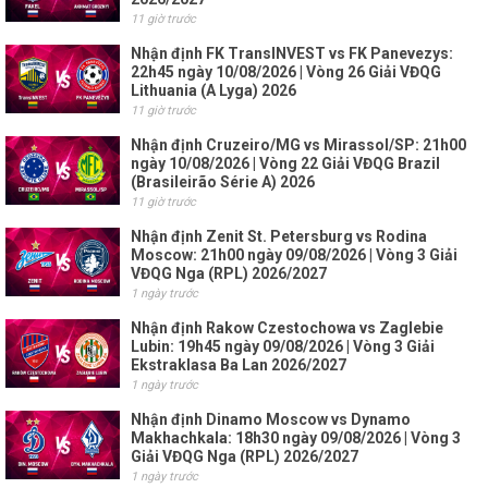
11 giờ trước
Nhận định FK TransINVEST vs FK Panevezys:
22h45 ngày 10/08/2026 | Vòng 26 Giải VĐQG
Lithuania (A Lyga) 2026
11 giờ trước
Nhận định Cruzeiro/MG vs Mirassol/SP: 21h00
ngày 10/08/2026 | Vòng 22 Giải VĐQG Brazil
(Brasileirão Série A) 2026
11 giờ trước
Nhận định Zenit St. Petersburg vs Rodina
Moscow: 21h00 ngày 09/08/2026 | Vòng 3 Giải
VĐQG Nga (RPL) 2026/2027
1 ngày trước
Nhận định Rakow Czestochowa vs Zaglebie
Lubin: 19h45 ngày 09/08/2026 | Vòng 3 Giải
Ekstraklasa Ba Lan 2026/2027
1 ngày trước
Nhận định Dinamo Moscow vs Dynamo
Makhachkala: 18h30 ngày 09/08/2026 | Vòng 3
Giải VĐQG Nga (RPL) 2026/2027
1 ngày trước