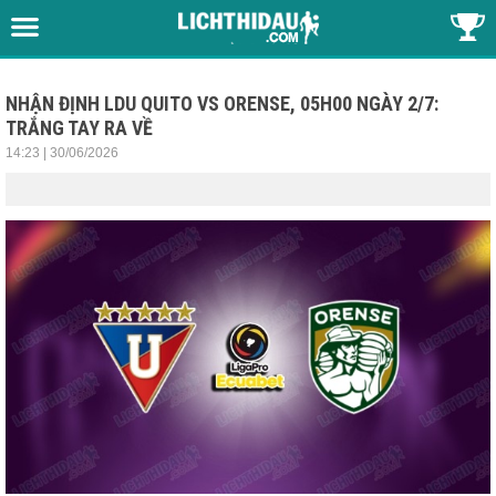
NHẬN ĐỊNH LDU QUITO VS ORENSE, 05H00 NGÀY 2/7:
TRẮNG TAY RA VỀ
14:23 | 30/06/2026