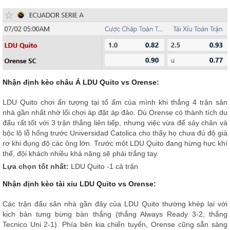
Nhận định kèo châu Á LDU Quito vs Orense:
LDU Quito chơi ấn tượng tại tổ ấm của mình khi thắng 4 trận sân
nhà gần nhất nhờ lối chơi áp đặt áp đảo. Dù Orense có thành tích du
đấu rất tốt với 3 trận thắng liên tiếp, nhưng việc vừa để sảy chân và
bộc lộ lỗ hổng trước Universidad Catolica cho thấy họ chưa đủ độ già
rơ khi đụng độ các ông lớn. Trước một LDU Quito đang hừng hực khí
thế, đội khách nhiều khả năng sẽ phải trắng tay.
Lựa chọn tốt nhất:
LDU Quito -1 cả trận
Nhận định kèo tài xỉu LDU Quito vs Orense:
Các trận đấu sân nhà gần đây của LDU Quito thường khép lại với
kịch bản tưng bừng bàn thắng (thắng Always Ready 3-2, thắng
Tecnico Uni 2-1). Phía bên kia chiến tuyến, Orense cũng sẵn sàng