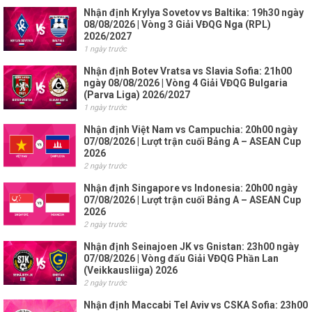
Nhận định Krylya Sovetov vs Baltika: 19h30 ngày
08/08/2026 | Vòng 3 Giải VĐQG Nga (RPL)
2026/2027
1 ngày trước
Nhận định Botev Vratsa vs Slavia Sofia: 21h00
ngày 08/08/2026 | Vòng 4 Giải VĐQG Bulgaria
(Parva Liga) 2026/2027
1 ngày trước
Nhận định Việt Nam vs Campuchia: 20h00 ngày
07/08/2026 | Lượt trận cuối Bảng A – ASEAN Cup
2026
2 ngày trước
Nhận định Singapore vs Indonesia: 20h00 ngày
07/08/2026 | Lượt trận cuối Bảng A – ASEAN Cup
2026
2 ngày trước
Nhận định Seinajoen JK vs Gnistan: 23h00 ngày
07/08/2026 | Vòng đấu Giải VĐQG Phần Lan
(Veikkausliiga) 2026
2 ngày trước
Nhận định Maccabi Tel Aviv vs CSKA Sofia: 23h00