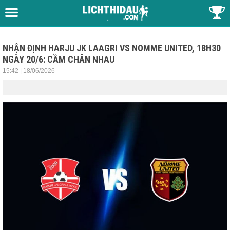
NHẬN ĐỊNH HARJU JK LAAGRI VS NOMME UNITED, 18H30
NGÀY 20/6: CẦM CHÂN NHAU
15:42 | 18/06/2026