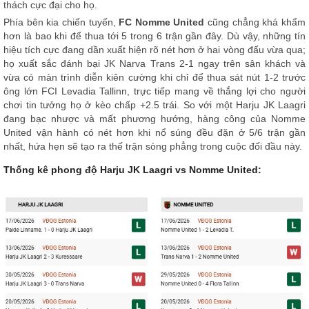
thách cực đại cho họ.
Phía bên kia chiến tuyến,
FC Nomme United
cũng chẳng khá khẩm
hơn là bao khi để thua tới 5 trong 6 trận gần đây. Dù vậy, những tín
hiệu tích cực đang dần xuất hiện rõ nét hơn ở hai vòng đấu vừa qua;
họ xuất sắc đánh bại JK Narva Trans 2-1 ngay trên sân khách và
vừa có màn trình diễn kiên cường khi chỉ để thua sát nút 1-2 trước
ông lớn FCI Levadia Tallinn, trực tiếp mang về thắng lợi cho người
chơi tin tưởng họ ở kèo chấp +2.5 trái. So với một Harju JK Laagri
đang bạc nhược và mất phương hướng, hàng công của Nomme
United vận hành có nét hơn khi nổ súng đều đặn ở 5/6 trận gần
nhất, hứa hẹn sẽ tạo ra thế trận sòng phẳng trong cuộc đối đầu này.
Thống kê phong độ Harju JK Laagri vs Nomme United: