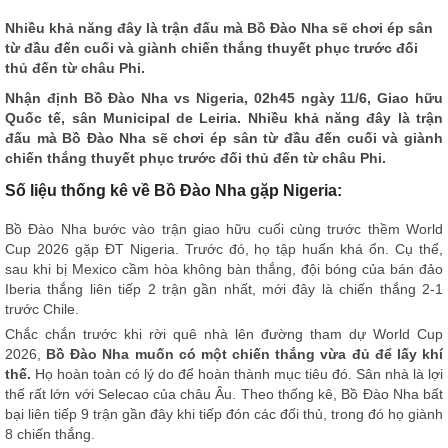
Nhiều khả năng đây là trận đấu mà Bồ Đào Nha sẽ chơi ép sân
từ đầu đến cuối và giành chiến thắng thuyết phục trước đối
thủ đến từ châu Phi.
Nhận định
Bồ Đào Nha vs Nigeria, 02h45 ngày 11/6, Giao hữu
Quốc tế, sân Municipal de Leiria. Nhiều khả năng đây là trận
đấu mà Bồ Đào Nha sẽ chơi ép sân từ đầu đến cuối và giành
chiến thắng thuyết phục trước đối thủ đến từ châu Phi.
Số liệu thống kê về Bồ Đào Nha gặp Nigeria:
Bồ Đào Nha bước vào trận giao hữu cuối cùng trước thềm World
Cup 2026 gặp ĐT Nigeria. Trước đó, họ tập huấn khá ổn. Cụ thể,
sau khi bị Mexico cầm hòa không bàn thắng, đội bóng của bán đảo
Iberia thắng liên tiếp 2 trận gần nhất, mới đây là chiến thắng 2-1
trước Chile.
Chắc chắn trước khi rời quê nhà lên đường tham dự World Cup
2026,
Bồ Đào Nha muốn có một chiến thắng vừa đủ để lấy khí
thế.
Họ hoàn toàn có lý do để hoàn thành mục tiêu đó. Sân nhà là lợi
thế rất lớn với Selecao của châu Âu. Theo thống kê, Bồ Đào Nha bất
bại liên tiếp 9 trận gần đây khi tiếp đón các đối thủ, trong đó họ giành
8 chiến thắng.