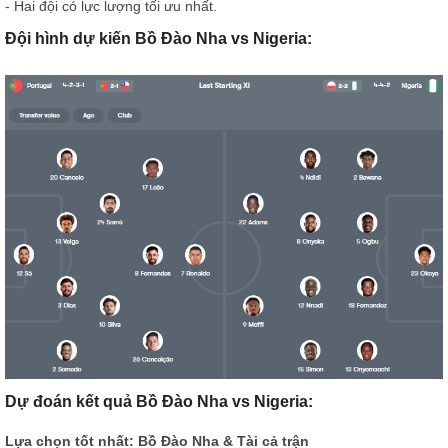
- Hai đội có lực lượng tối ưu nhất.
Đội hình dự kiến Bồ Đào Nha vs Nigeria:
Dự đoán kết quả Bồ Đào Nha vs Nigeria:
Lựa chọn tốt nhất: Bồ Đào Nha & Tài cả trận