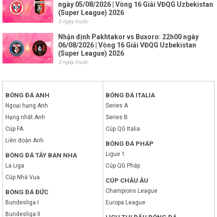
ngày 05/08/2026 | Vòng 16 Giải VĐQG Uzbekistan
(Super League) 2026
3 ngày trước
Nhận định Pakhtakor vs Buxoro: 22h00 ngày
06/08/2026 | Vòng 16 Giải VĐQG Uzbekistan
(Super League) 2026
3 ngày trước
BÓNG ĐÁ ANH
BÓNG ĐÁ ITALIA
Ngoại hạng Anh
Series A
Hạng nhất Anh
Series B
Cúp FA
Cúp QG Italia
Liên đoàn Anh
BÓNG ĐÁ PHÁP
Ligue 1
BÓNG ĐÁ TÂY BAN NHA
La Liga
Cúp QG Pháp
Cúp Nhà Vua
CÚP CHÂU ÂU
Champions League
BÓNG ĐÁ ĐỨC
Bundesliga I
Europa League
Bundesliga II