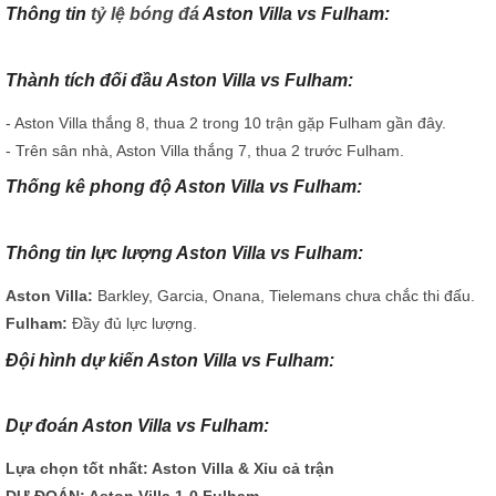
Thông tin
tỷ lệ bóng đá
Aston Villa vs Fulham:
Thành tích đối đầu Aston Villa vs Fulham:
- Aston Villa thắng 8, thua 2 trong 10 trận gặp Fulham gần đây.
- Trên sân nhà, Aston Villa thắng 7, thua 2 trước Fulham.
Thống kê phong độ Aston Villa vs Fulham:
Thông tin lực lượng Aston Villa vs Fulham:
Aston Villa:
Barkley, Garcia, Onana, Tielemans chưa chắc thi đấu.
Fulham:
Đầy đủ lực lượng.
Đội hình dự kiến Aston Villa vs Fulham:
Dự đoán Aston Villa vs Fulham:
Lựa chọn tốt nhất: Aston Villa & Xỉu cả trận