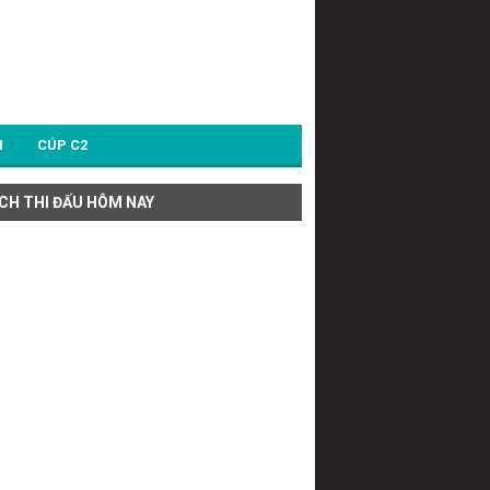
1
CÚP C2
ỊCH THI ĐẤU HÔM NAY