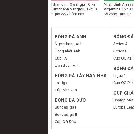
Nhận định Gwangju FC vs
Nhận định Anh vs
Gimcheon Sangmu, 17h30
Argentina, 02h00 
ngày 22/7 hôm nay
Kỳ vọng Tam sư
BÓNG ĐÁ ANH
BÓNG ĐÁ 
Ngoại hạng Anh
Series A
Hạng nhất Anh
Series B
Cúp FA
Cúp QG Itali
Liên đoàn Anh
BÓNG ĐÁ
BÓNG ĐÁ TÂY BAN NHA
Ligue 1
La Liga
Cúp QG Phá
Cúp Nhà Vua
CÚP CHÂ
BÓNG ĐÁ ĐỨC
Champions
Bundesliga I
Europa Lea
Bundesliga II
Cúp QG Đức