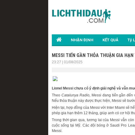
NHẬN ĐỊNH
KẾT QUẢ
Tỷ 
MESSI TIẾN GẦN THỎA THUẬN GIA HẠN 
23:27 | 01/08/2025
Lionel Messi chưa có ý định giải nghệ và vẫn muố
Theo
Catalunya Radio,
Messi đang tiến gần đến v
Nếu thỏa thuận này được thực hiện, Messi sẽ bước
Hiện tại, hợp đồng của Messi với Inter Miami sẽ h
phép gia hạn thêm 12 tháng, giúp anh có cơ hội t
Trong thời gian qua, tương lai của Messi vẫn còn 
cuộc sống tại Mỹ. Các đội bóng ở Saudi Pro Lea
Messi.