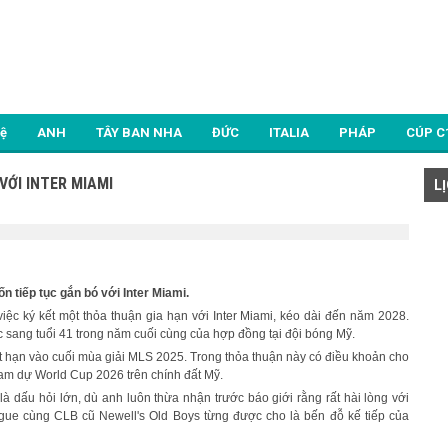
Lệ
ANH
TÂY BAN NHA
ĐỨC
ITALIA
PHÁP
CÚP C
VỚI INTER MIAMI
L
n tiếp tục gắn bó với Inter Miami.
iệc ký kết một thỏa thuận gia hạn với Inter Miami, kéo dài đến năm 2028.
 sang tuổi 41 trong năm cuối cùng của hợp đồng tại đội bóng Mỹ.
ết hạn vào cuối mùa giải MLS 2025. Trong thỏa thuận này có điều khoản cho
ham dự World Cup 2026 trên chính đất Mỹ.
là dấu hỏi lớn, dù anh luôn thừa nhận trước báo giới rằng rất hài lòng với
gue cùng CLB cũ Newell's Old Boys từng được cho là bến đỗ kế tiếp của