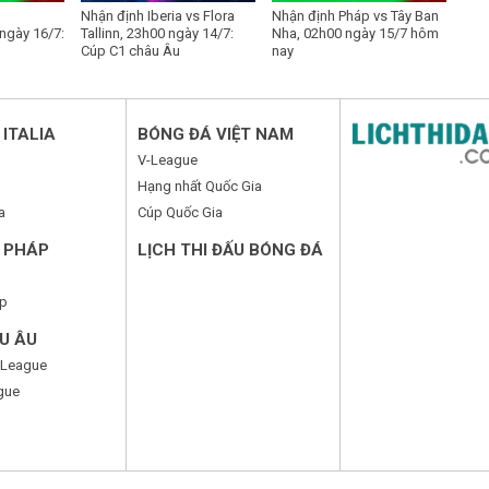
Nhận định Iberia vs Flora
Nhận định Pháp vs Tây Ban
ngày 16/7:
Tallinn, 23h00 ngày 14/7:
Nha, 02h00 ngày 15/7 hôm
Cúp C1 châu Âu
nay
ITALIA
BÓNG ĐÁ VIỆT NAM
V-League
Hạng nhất Quốc Gia
a
Cúp Quốc Gia
 PHÁP
LỊCH THI ĐẤU BÓNG ĐÁ
p
U ÂU
 League
gue