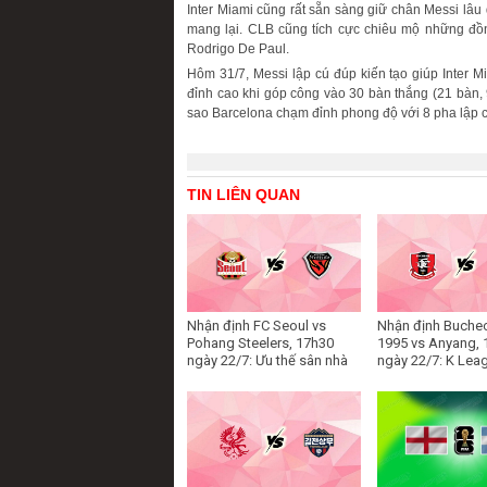
Inter Miami cũng rất sẵn sàng giữ chân Messi lâ
mang lại. CLB cũng tích cực chiêu mộ những đồn
Rodrigo De Paul.
Hôm 31/7, Messi lập cú đúp kiến tạo giúp Inter M
đỉnh cao khi góp công vào 30 bàn thắng (21 bàn, 9
sao Barcelona chạm đỉnh phong độ với 8 pha lập
TIN LIÊN QUAN
Nhận định FC Seoul vs
Nhận định Buche
Pohang Steelers, 17h30
1995 vs Anyang, 
ngày 22/7: Ưu thế sân nhà
ngày 22/7: K Lea