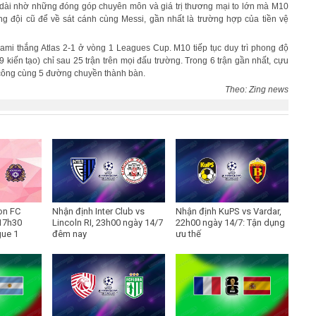
u dài nhờ những đóng góp chuyên môn và giá trị thương mại to lớn mà M10
g đội cũ để về sát cánh cùng Messi, gần nhất là trường hợp của tiền vệ
iami thắng Atlas 2-1 ở vòng 1 Leagues Cup. M10 tiếp tục duy trì phong độ
 kiến tạo) chỉ sau 25 trận trên mọi đấu trường. Trong 6 trận gần nhất, cựu
 công cùng 5 đường chuyền thành bàn.
Theo: Zing news
on FC
Nhận định Inter Club vs
Nhận định KuPS vs Vardar,
17h30
Lincoln RI, 23h00 ngày 14/7
22h00 ngày 14/7: Tận dụng
gue 1
đêm nay
ưu thế