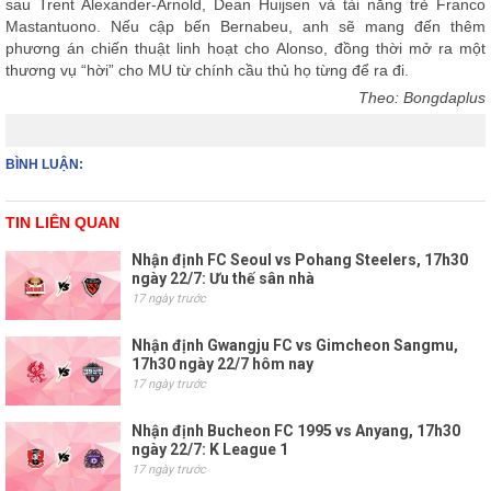
sau Trent Alexander-Arnold, Dean Huijsen và tài năng trẻ Franco
Mastantuono. Nếu cập bến Bernabeu, anh sẽ mang đến thêm
phương án chiến thuật linh hoạt cho Alonso, đồng thời mở ra một
thương vụ “hời” cho MU từ chính cầu thủ họ từng để ra đi.
Theo: Bongdaplus
BÌNH LUẬN:
TIN LIÊN QUAN
Nhận định FC Seoul vs Pohang Steelers, 17h30
ngày 22/7: Ưu thế sân nhà
17 ngày trước
Nhận định Gwangju FC vs Gimcheon Sangmu,
17h30 ngày 22/7 hôm nay
17 ngày trước
Nhận định Bucheon FC 1995 vs Anyang, 17h30
ngày 22/7: K League 1
17 ngày trước