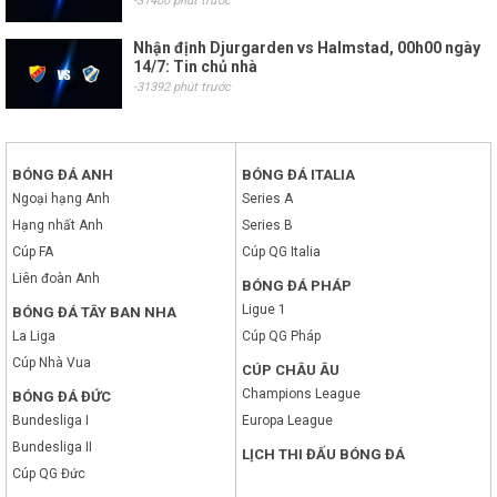
-31400 phút trước
Nhận định Djurgarden vs Halmstad, 00h00 ngày
14/7: Tin chủ nhà
-31392 phút trước
BÓNG ĐÁ ANH
BÓNG ĐÁ ITALIA
Ngoại hạng Anh
Series A
Hạng nhất Anh
Series B
Cúp FA
Cúp QG Italia
Liên đoàn Anh
BÓNG ĐÁ PHÁP
Ligue 1
BÓNG ĐÁ TÂY BAN NHA
La Liga
Cúp QG Pháp
Cúp Nhà Vua
CÚP CHÂU ÂU
Champions League
BÓNG ĐÁ ĐỨC
Bundesliga I
Europa League
Bundesliga II
LỊCH THI ĐẤU BÓNG ĐÁ
Cúp QG Đức