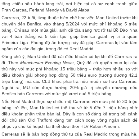
tăng chiều sâu hành lang trái, nơi hiện tại có sự cạnh tranh giữa
Fran Garcaa, Ferland Mendy và David Alaba.
Carreras, 22 tuổi, từng thuộc biên chế học viện Man United trước khi
chuyển đến Benfica vào tháng 5/2024 với mức phí khoảng 5 triệu
bảng. Chỉ sau một mùa giải, anh đã tỏa sáng rực rỡ tại Bồ Đào Nha
với 4 bàn thắng và 5 kiến tạo, giúp Benfica giành vị trí á quân
Primeira Liga. Phong độ ấn tượng này đã giúp Carreras lọt vào tầm
ngắm của các đại gia, trong đó có Real Madrid.
Đáng chú ý, Man United đã cài điều khoản có lợi khi để Carreras ra
đi. Theo
Manchester Evening News
, Quỷ đỏ có quyền mua lại cầu
thủ này với mức phí khoảng 15 triệu bảng – thấp hơn nhiều so với
điều khoản giải phóng hợp đồng 50 triệu euro (tương đương 42,1
triệu bảng) mà các CLB khác phải trả nếu muốn sở hữu Carreras.
Ngoài ra, MU còn được hưởng 20% giá trị chuyển nhượng nếu
Benfica bán Carreras với mức giá vượt quá 5 triệu bảng.
Nếu Real Madrid thực sự chiêu mộ Carreras với mức phí từ 30 triệu
bảng trở lên, Man United có thể thu về từ 5 đến 7 triệu bảng nhờ
điều khoản phần trăm bán lại. Đây là con số đáng kể trong bối cảnh
đội chủ sân Old Trafford đang tìm cách xoay vòng ngân sách để
phục vụ cho kế hoạch tái thiết dưới thời HLV Ruben Amorim.
Carreras sẽ là bản hợp đồng thứ tư của Real Madrid trong mùa hè,